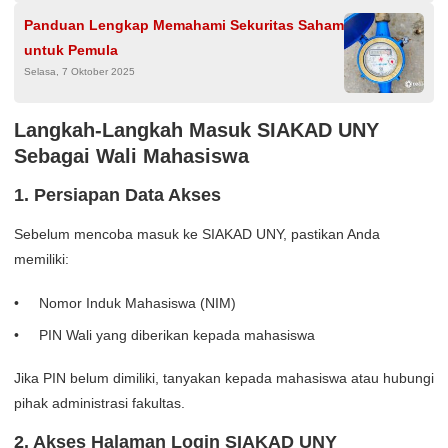
Panduan Lengkap Memahami Sekuritas Saham
untuk Pemula
Selasa, 7 Oktober 2025
Langkah-Langkah Masuk SIAKAD UNY
Sebagai Wali Mahasiswa
1. Persiapan Data Akses
Sebelum mencoba masuk ke SIAKAD UNY, pastikan Anda
memiliki:
Nomor Induk Mahasiswa (NIM)
PIN Wali yang diberikan kepada mahasiswa
Jika PIN belum dimiliki, tanyakan kepada mahasiswa atau hubungi
pihak administrasi fakultas.
2. Akses Halaman Login SIAKAD UNY