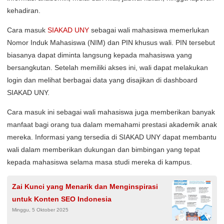
kehadiran.
Cara masuk
SIAKAD UNY
sebagai wali mahasiswa memerlukan
Nomor Induk Mahasiswa (NIM) dan PIN khusus wali. PIN tersebut
biasanya dapat diminta langsung kepada mahasiswa yang
bersangkutan. Setelah memiliki akses ini, wali dapat melakukan
login dan melihat berbagai data yang disajikan di dashboard
SIAKAD UNY.
Cara masuk ini sebagai wali mahasiswa juga memberikan banyak
manfaat bagi orang tua dalam memahami prestasi akademik anak
mereka. Informasi yang tersedia di SIAKAD UNY dapat membantu
wali dalam memberikan dukungan dan bimbingan yang tepat
kepada mahasiswa selama masa studi mereka di kampus.
Zai Kunci yang Menarik dan Menginspirasi
untuk Konten SEO Indonesia
Minggu, 5 Oktober 2025