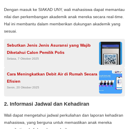
Dengan masuk ke SIAKAD UNY, wali mahasiswa dapat memantau
nilai dan perkembangan akademik anak mereka secara real-time.
Hal ini membantu dalam memberikan dukungan akademik yang
sesuai.
Sebutkan Jenis Jenis Asuransi yang Wajib
Diketahui Calon Pemilik Polis
Selasa, 7 Oktober 2025
Cara Meningkatkan Debit Air di Rumah Secara
Efisien
Senin, 20 Oktober 2025
2. Informasi Jadwal dan Kehadiran
Wali dapat mengetahui jadwal perkuliahan dan laporan kehadiran
mahasiswa, yang berguna untuk memastikan anak mereka