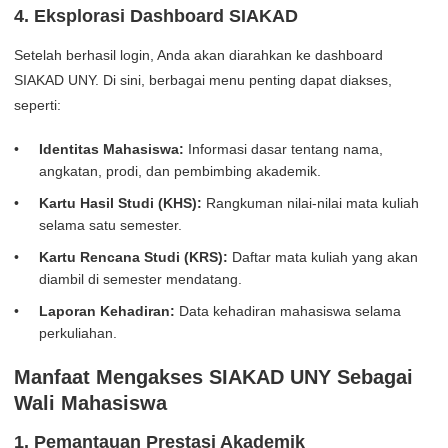
4. Eksplorasi Dashboard SIAKAD
Setelah berhasil login, Anda akan diarahkan ke dashboard
SIAKAD UNY. Di sini, berbagai menu penting dapat diakses,
seperti:
Identitas Mahasiswa:
Informasi dasar tentang nama,
angkatan, prodi, dan pembimbing akademik.
Kartu Hasil Studi (KHS):
Rangkuman nilai-nilai mata kuliah
selama satu semester.
Kartu Rencana Studi (KRS):
Daftar mata kuliah yang akan
diambil di semester mendatang.
Laporan Kehadiran:
Data kehadiran mahasiswa selama
perkuliahan.
Manfaat Mengakses SIAKAD UNY Sebagai
Wali Mahasiswa
1. Pemantauan Prestasi Akademik