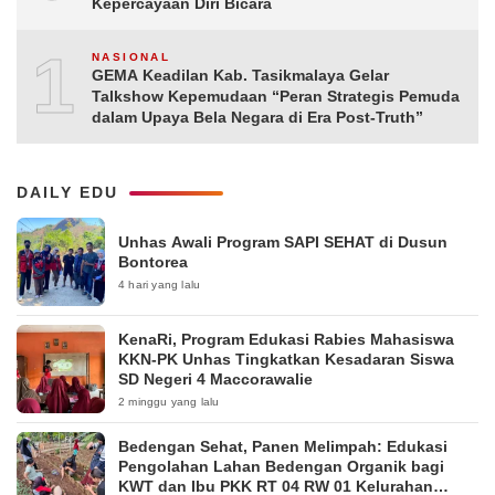
Kepercayaan Diri Bicara
10
NASIONAL
GEMA Keadilan Kab. Tasikmalaya Gelar
Talkshow Kepemudaan “Peran Strategis Pemuda
dalam Upaya Bela Negara di Era Post-Truth”
DAILY EDU
Unhas Awali Program SAPI SEHAT di Dusun
Bontorea
4 hari yang lalu
KenaRi, Program Edukasi Rabies Mahasiswa
KKN-PK Unhas Tingkatkan Kesadaran Siswa
SD Negeri 4 Maccorawalie
2 minggu yang lalu
Bedengan Sehat, Panen Melimpah: Edukasi
Pengolahan Lahan Bedengan Organik bagi
KWT dan Ibu PKK RT 04 RW 01 Kelurahan