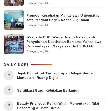
Pakintelan
2 minggu yang lalu
Promosi Kesehatan Mahasiswa Universitas
Yatsi Madani Cegah Karies Gigi Anak
2 minggu yang lalu
Waspada DBD, Warga Dusun Galalo Ikuti
Penyuluhan Kesehatan Bersama Mahasiswa
Pemberdayaan Masyarakat R-15 UNTAG
Surabaya 2026
3 minggu yang lalu
DAILY KOPI
Jejak Digital Tak Pernah Lupa: Belajar Menjadi
#
Manusia di Ruang Digital
#
Sertifikasi Guru, Kebijakan Berlanjut
Beauty Privilege: Ketika Wajah Menentukan Nilai
#
Seseorang di Mata Dunia