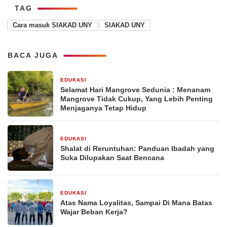
TAG
Cara masuk SIAKAD UNY
SIAKAD UNY
BACA JUGA
EDUKASI
2 minggu yang lalu
Selamat Hari Mangrove Sedunia : Menanam
Mangrove Tidak Cukup, Yang Lebih Penting
Menjaganya Tetap Hidup
EDUKASI
4 minggu yang lalu
Shalat di Reruntuhan: Panduan Ibadah yang
Suka Dilupakan Saat Bencana
EDUKASI
1 bulan yang lalu
Atas Nama Loyalitas, Sampai Di Mana Batas
Wajar Beban Kerja?