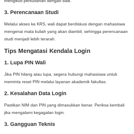
mengikuti perkuliahan dengan baik.
3. Perencanaan Studi
Melalui akses ke KRS, wali dapat berdiskusi dengan mahasiswa
mengenai mata kuliah yang akan diambil, sehingga perencanaan
studi menjadi lebih terarah.
Tips Mengatasi Kendala Login
1. Lupa PIN Wali
Jika PIN hilang atau lupa, segera hubungi mahasiswa untuk
meminta reset PIN melalui layanan akademik fakultas.
2. Kesalahan Data Login
Pastikan NIM dan PIN yang dimasukkan benar. Periksa kembali
jika mengalami kegagalan login.
3. Gangguan Teknis