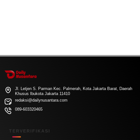
Jl. Letjen S. Parman Kec. Palmerah, Kota Jakarta Barat, Daerah
Khusus Ibukota Jakarta 11410
redaksi@dailynusantara.com
089-603320465
TERVERIFIKASI