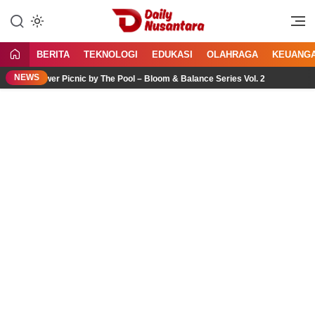
Lewati
ke
Menyajikan Fakta, Menginspirasi
Daily Nusantara
konten
Bangsa
BERITA
TEKNOLOGI
EDUKASI
OLAHRAGA
KEUANG
NEWS
Flower Picnic by The Pool – Bloom & Balance Series Vol. 2