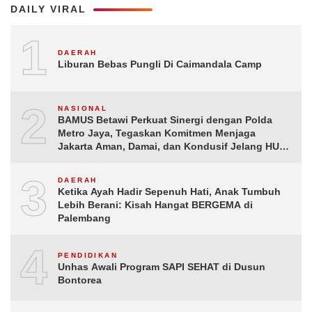
DAILY VIRAL
1
DAERAH
Liburan Bebas Pungli Di Caimandala Camp
2
NASIONAL
BAMUS Betawi Perkuat Sinergi dengan Polda
Metro Jaya, Tegaskan Komitmen Menjaga
Jakarta Aman, Damai, dan Kondusif Jelang HUT
ke-81 Republik Indonesia
3
DAERAH
Ketika Ayah Hadir Sepenuh Hati, Anak Tumbuh
Lebih Berani: Kisah Hangat BERGEMA di
Palembang
4
PENDIDIKAN
Unhas Awali Program SAPI SEHAT di Dusun
Bontorea