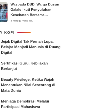
Waspada DBD, Warga Dusun
Galalo Ikuti Penyuluhan
Kesehatan Bersama
Mahasiswa Pemberdayaan
3 minggu yang lalu
Masyarakat R-15 UNTAG
Surabaya 2026
Y KOPI
Jejak Digital Tak Pernah Lupa:
Belajar Menjadi Manusia di Ruang
Digital
Sertifikasi Guru, Kebijakan
Berlanjut
Beauty Privilege: Ketika Wajah
Menentukan Nilai Seseorang di
Mata Dunia
Menjaga Demokrasi Melalui
Partisipasi Mahasiswa