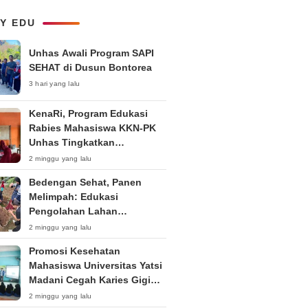
Pemuda dalam Upaya Bela
Negara di Era Post-Truth”
LY EDU
Unhas Awali Program SAPI
SEHAT di Dusun Bontorea
3 hari yang lalu
KenaRi, Program Edukasi
Rabies Mahasiswa KKN-PK
Unhas Tingkatkan
Kesadaran Siswa SD Negeri 4
2 minggu yang lalu
Maccorawalie
Bedengan Sehat, Panen
Melimpah: Edukasi
Pengolahan Lahan
Bedengan Organik bagi KWT
2 minggu yang lalu
dan Ibu PKK RT 04 RW 01
Promosi Kesehatan
Kelurahan Pakintelan
Mahasiswa Universitas Yatsi
Madani Cegah Karies Gigi
Anak
2 minggu yang lalu