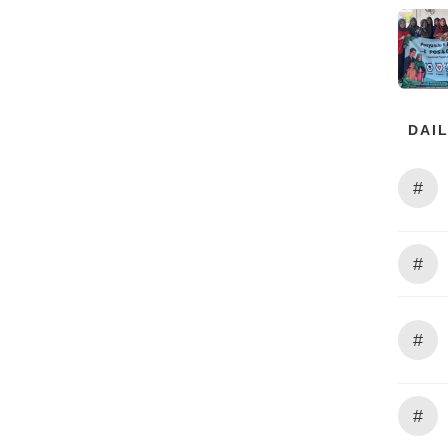
DAIL
#
#
#
#