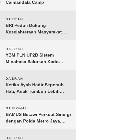
Caimandala Camp
2
DAERAH
BRI Peduli Dukung
Kesejahteraan Masyarakat
Lewat Bantuan Sembako di
Probolinggo
3
DAERAH
YBM PLN UP2B Sistem
Minahasa Salurkan Kado
Muharram 1448 H bagi 45
Anak Yatim dan Dhuafa
4
DAERAH
Tomohon
Ketika Ayah Hadir Sepenuh
Hati, Anak Tumbuh Lebih
Berani: Kisah Hangat
BERGEMA di Palembang
5
NASIONAL
BAMUS Betawi Perkuat Sinergi
dengan Polda Metro Jaya,
Tegaskan Komitmen Menjaga
Jakarta Aman, Damai, dan
DAERAH