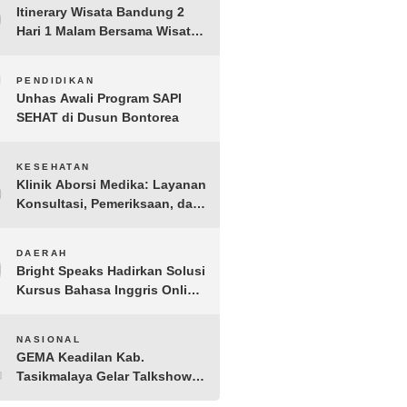
6
Kondusif Jelang HUT ke-81
Itinerary Wisata Bandung 2
Republik Indonesia
Hari 1 Malam Bersama Wisata
Happy
7
PENDIDIKAN
Unhas Awali Program SAPI
SEHAT di Dusun Bontorea
8
KESEHATAN
Klinik Aborsi Medika: Layanan
Konsultasi, Pemeriksaan, dan
Klinik Kuret di Jakarta Pusat
9
DAERAH
Bright Speaks Hadirkan Solusi
Kursus Bahasa Inggris Online
1-on-1 Interaktif untuk
Tingkatkan Kepercayaan Diri
10
NASIONAL
Bicara
GEMA Keadilan Kab.
Tasikmalaya Gelar Talkshow
Kepemudaan “Peran Strategis