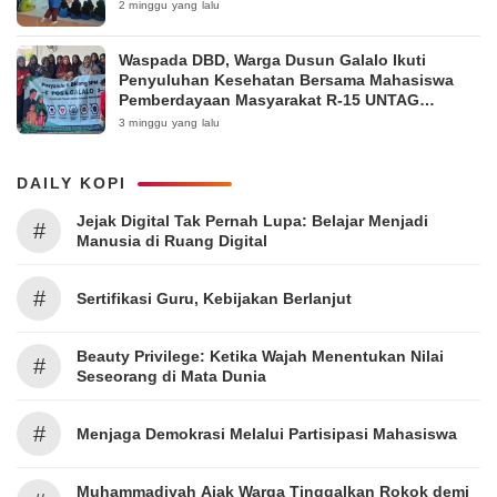
2 minggu yang lalu
Waspada DBD, Warga Dusun Galalo Ikuti
Penyuluhan Kesehatan Bersama Mahasiswa
Pemberdayaan Masyarakat R-15 UNTAG
Surabaya 2026
3 minggu yang lalu
DAILY KOPI
Jejak Digital Tak Pernah Lupa: Belajar Menjadi
#
Manusia di Ruang Digital
#
Sertifikasi Guru, Kebijakan Berlanjut
Beauty Privilege: Ketika Wajah Menentukan Nilai
#
Seseorang di Mata Dunia
#
Menjaga Demokrasi Melalui Partisipasi Mahasiswa
Muhammadiyah Ajak Warga Tinggalkan Rokok demi