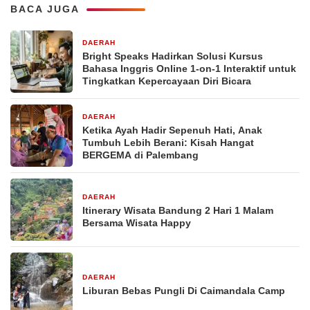
BACA JUGA
DAERAH
4 hari yang lalu
Bright Speaks Hadirkan Solusi Kursus
Bahasa Inggris Online 1-on-1 Interaktif untuk
Tingkatkan Kepercayaan Diri Bicara
DAERAH
5 hari yang lalu
Ketika Ayah Hadir Sepenuh Hati, Anak
Tumbuh Lebih Berani: Kisah Hangat
BERGEMA di Palembang
DAERAH
6 hari yang lalu
Itinerary Wisata Bandung 2 Hari 1 Malam
Bersama Wisata Happy
DAERAH
7 hari yang lalu
Liburan Bebas Pungli Di Caimandala Camp