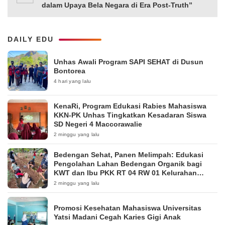
dalam Upaya Bela Negara di Era Post-Truth”
DAILY EDU
Unhas Awali Program SAPI SEHAT di Dusun
Bontorea
4 hari yang lalu
KenaRi, Program Edukasi Rabies Mahasiswa
KKN-PK Unhas Tingkatkan Kesadaran Siswa
SD Negeri 4 Maccorawalie
2 minggu yang lalu
Bedengan Sehat, Panen Melimpah: Edukasi
Pengolahan Lahan Bedengan Organik bagi
KWT dan Ibu PKK RT 04 RW 01 Kelurahan
Pakintelan
2 minggu yang lalu
Promosi Kesehatan Mahasiswa Universitas
Yatsi Madani Cegah Karies Gigi Anak