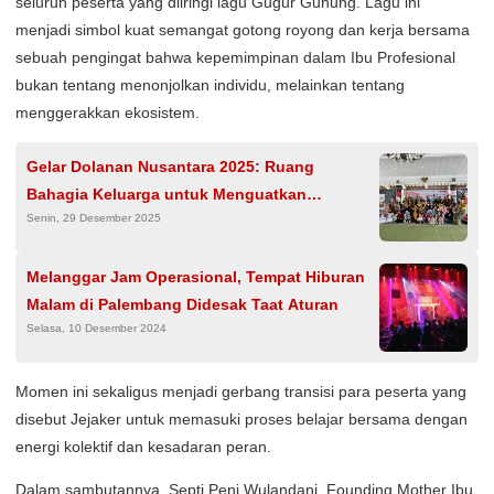
seluruh peserta yang diiringi lagu Gugur Gunung. Lagu ini
menjadi simbol kuat semangat gotong royong dan kerja bersama
sebuah pengingat bahwa kepemimpinan dalam Ibu Profesional
bukan tentang menonjolkan individu, melainkan tentang
menggerakkan ekosistem.
Gelar Dolanan Nusantara 2025: Ruang
Bahagia Keluarga untuk Menguatkan
Senin, 29 Desember 2025
Ketahanan dan Kedekatan
Melanggar Jam Operasional, Tempat Hiburan
Malam di Palembang Didesak Taat Aturan
Selasa, 10 Desember 2024
Momen ini sekaligus menjadi gerbang transisi para peserta yang
disebut Jejaker untuk memasuki proses belajar bersama dengan
energi kolektif dan kesadaran peran.
Dalam sambutannya, Septi Peni Wulandani, Founding Mother Ibu