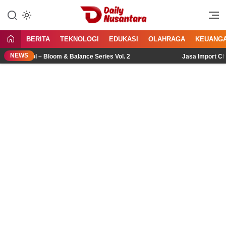
Lewati
ke
Menyajikan Fakta, Menginspirasi
Daily Nusantara
konten
Bangsa
BERITA
TEKNOLOGI
EDUKASI
OLAHRAGA
KEUANG
NEWS
 Pool – Bloom & Balance Series Vol. 2
Jasa Import China: P