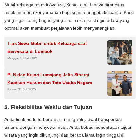
Mobil keluarga seperti Avanza, Xenia, atau Innova dirancang
untuk memberi kenyamanan bagi semua anggota keluarga. Kursi
yang lega, ruang bagasi yang luas, serta pendingin udara yang
optimal akan membuat perjalanan lebih menyenangkan.
Tips Sewa Mobil untuk Keluarga saat
Berwisata di Lombok
Minggu, 13 Juli 2025
PLN dan Kejari Lumajang Jalin Sinergi
Kuatkan Hukum dan Tata Usaha Negara
Kamis, 31 Juli 2025
2. Fleksibilitas Waktu dan Tujuan
Anda tidak perlu terburu-buru mengikuti jadwal transportasi
umum. Dengan menyewa mobil, Anda bebas menentukan tujuan
wisata yang ingin dikunjungi dan berapa lama ingin tinggal di