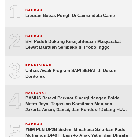
1
DAERAH
Liburan Bebas Pungli Di Caimandala Camp
2
DAERAH
BRI Peduli Dukung Kesejahteraan Masyarakat
Lewat Bantuan Sembako di Probolinggo
3
PENDIDIKAN
Unhas Awali Program SAPI SEHAT di Dusun
Bontorea
4
NASIONAL
BAMUS Betawi Perkuat Sinergi dengan Polda
Metro Jaya, Tegaskan Komitmen Menjaga
Jakarta Aman, Damai, dan Kondusif Jelang HUT
ke-81 Republik Indonesia
5
DAERAH
YBM PLN UP2B Sistem Minahasa Salurkan Kado
Muharram 1448 H bagi 45 Anak Yatim dan Dhuafa