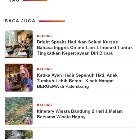
BACA JUGA
DAERAH
3 hari yang lalu
Bright Speaks Hadirkan Solusi Kursus
Bahasa Inggris Online 1-on-1 Interaktif untuk
Tingkatkan Kepercayaan Diri Bicara
DAERAH
4 hari yang lalu
Ketika Ayah Hadir Sepenuh Hati, Anak
Tumbuh Lebih Berani: Kisah Hangat
BERGEMA di Palembang
DAERAH
5 hari yang lalu
Itinerary Wisata Bandung 2 Hari 1 Malam
Bersama Wisata Happy