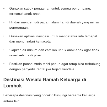
Gunakan sabuk pengaman untuk semua penumpang,
termasuk anak-anak.
Hindari mengemudi pada malam hari di daerah yang minim
penerangan.
Gunakan aplikasi navigasi untuk mengetahui rute tercepat
dan menghindari kemacetan.
Siapkan air minum dan camilan untuk anak-anak agar tidak
rewel selama di jalan.
Pastikan ponsel Anda terisi penuh agar tetap bisa terhubung
dengan penyedia rental jika terjadi kendala.
Destinasi Wisata Ramah Keluarga di
Lombok
Beberapa destinasi yang cocok dikunjungi bersama keluarga
antara lain: