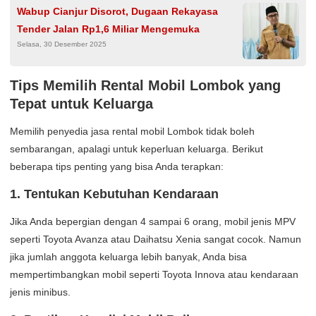
Wabup Cianjur Disorot, Dugaan Rekayasa
Tender Jalan Rp1,6 Miliar Mengemuka
Selasa, 30 Desember 2025
Tips Memilih Rental Mobil Lombok yang
Tepat untuk Keluarga
Memilih penyedia jasa rental mobil Lombok tidak boleh
sembarangan, apalagi untuk keperluan keluarga. Berikut
beberapa tips penting yang bisa Anda terapkan:
1. Tentukan Kebutuhan Kendaraan
Jika Anda bepergian dengan 4 sampai 6 orang, mobil jenis MPV
seperti Toyota Avanza atau Daihatsu Xenia sangat cocok. Namun
jika jumlah anggota keluarga lebih banyak, Anda bisa
mempertimbangkan mobil seperti Toyota Innova atau kendaraan
jenis minibus.