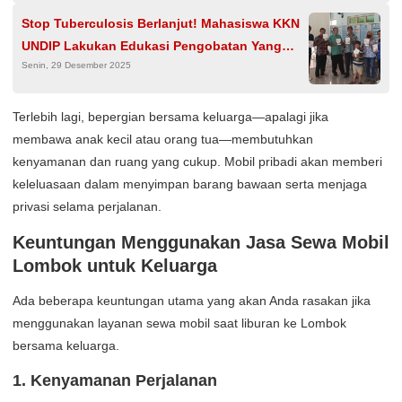
Stop Tuberculosis Berlanjut! Mahasiswa KKN
UNDIP Lakukan Edukasi Pengobatan Yang
Senin, 29 Desember 2025
Tepat
Terlebih lagi, bepergian bersama keluarga—apalagi jika
membawa anak kecil atau orang tua—membutuhkan
kenyamanan dan ruang yang cukup. Mobil pribadi akan memberi
keleluasaan dalam menyimpan barang bawaan serta menjaga
privasi selama perjalanan.
Keuntungan Menggunakan Jasa Sewa Mobil
Lombok untuk Keluarga
Ada beberapa keuntungan utama yang akan Anda rasakan jika
menggunakan layanan sewa mobil saat liburan ke Lombok
bersama keluarga.
1. Kenyamanan Perjalanan