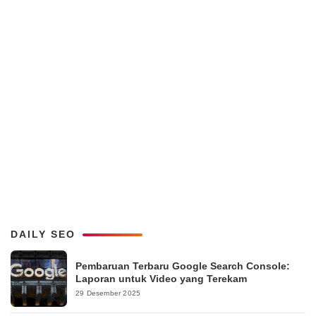
DAILY SEO
Pembaruan Terbaru Google Search Console:
Laporan untuk Video yang Terekam
29 Desember 2025