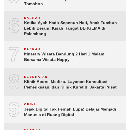
Tomohon
6
DAERAH
Ketika Ayah Hadir Sepenuh Hati, Anak Tumbuh
Lebih Berani: Kisah Hangat BERGEMA di
Palembang
7
DAERAH
Itinerary Wisata Bandung 2 Hari 1 Malam
Bersama Wisata Happy
8
KESEHATAN
Klinik Aborsi Medika: Layanan Konsultasi,
Pemeriksaan, dan Klinik Kuret di Jakarta Pusat
9
OPINI
Jejak Digital Tak Pernah Lupa: Belajar Menjadi
Manusia di Ruang Digital