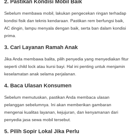
2. Pastikan Kondisi Mobil Baik
Sebelum membawa mobil, lakukan pengecekan ringan terhadap
kondisi fisik dan teknis kendaraan. Pastikan rem berfungsi baik,
AC dingin, lampu menyala dengan baik, serta ban dalam kondisi
prima.
3. Cari Layanan Ramah Anak
Jika Anda membawa balita, pilih penyedia yang menyediakan fitur
seperti child lock atau kursi bayi. Hal ini penting untuk menjamin
keselamatan anak selama perjalanan.
4. Baca Ulasan Konsumen
Sebelum memutuskan, pastikan Anda membaca ulasan
pelanggan sebelumnya. Ini akan memberikan gambaran
mengenai kualitas layanan, kejujuran, dan kenyamanan dari
penyedia jasa sewa mobil tersebut.
5. Pilih Sopir Lokal Jika Perlu