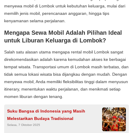
menyewa mobil di Lombok untuk kebutuhan keluarga, mulai dari
memilih jenis mobil, perencanaan anggaran, hingga tips
kenyamanan selama perjalanan.
Mengapa Sewa Mobil Adalah Pilihan Ideal
untuk Liburan Keluarga di Lombok?
Salah satu alasan utama mengapa rental mobil Lombok sangat
direkomendasikan adalah karena kemudahan akses ke berbagai
tempat wisata. Transportasi umum di Lombok masih terbatas, dan
tidak semua lokasi wisata bisa dijangkau dengan mudah. Dengan
menyewa mobil, Anda memiliki fleksibilitas tinggi dalam menyusun
itinerary, menentukan waktu perjalanan, dan menikmati setiap
momen liburan dengan tenang.
Suku Bangsa di Indonesia yang Masih
Melestarikan Budaya Tradisional
Selasa, 7 Oktober 2025