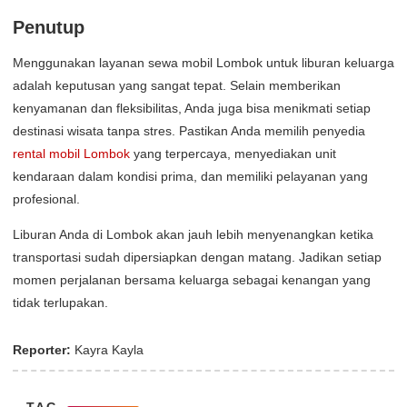
Penutup
Menggunakan layanan sewa mobil Lombok untuk liburan keluarga
adalah keputusan yang sangat tepat. Selain memberikan
kenyamanan dan fleksibilitas, Anda juga bisa menikmati setiap
destinasi wisata tanpa stres. Pastikan Anda memilih penyedia
rental mobil Lombok
yang terpercaya, menyediakan unit
kendaraan dalam kondisi prima, dan memiliki pelayanan yang
profesional.
Liburan Anda di Lombok akan jauh lebih menyenangkan ketika
transportasi sudah dipersiapkan dengan matang. Jadikan setiap
momen perjalanan bersama keluarga sebagai kenangan yang
tidak terlupakan.
Reporter:
Kayra Kayla
TAG