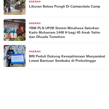
DAERAH
6 hari yang lalu
Liburan Bebas Pungli Di Caimandala Camp
DAERAH
7 hari yang lalu
YBM PLN UP2B Sistem Minahasa Salurkan
Kado Muharram 1448 H bagi 45 Anak Yatim
dan Dhuafa Tomohon
DAERAH
7 hari yang lalu
BRI Peduli Dukung Kesejahteraan Masyarakat
Lewat Bantuan Sembako di Probolinggo