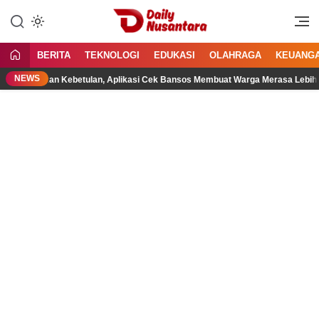
Lewati
ke
Menyajikan Fakta, Menginspirasi
Daily Nusantara
konten
Bangsa
BERITA
TEKNOLOGI
EDUKASI
OLAHRAGA
KEUANG
NEWS
Bukan Kebetulan, Aplikasi Cek Bansos Membuat Warga Merasa Lebih Dide