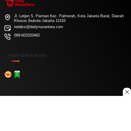
Jl. Letjen S. Parman Kec. Palmerah, Kota Jakarta Barat, Daerah
Khusus Ibukota Jakarta 11410
redaksi@dailynusantara.com
089-603320465
TERVERIFIKASI
Menu Kanal
Nasional
Daerah
Ekonomi
Pendidikan
Internasional
Hiburan
Olahraga
Teknologi
Keuangan