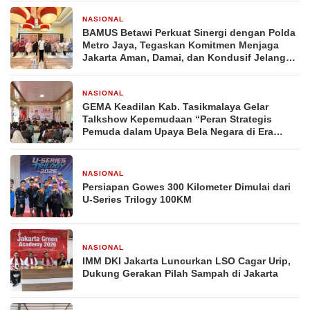
NASIONAL
5 hari yang lalu
BAMUS Betawi Perkuat Sinergi dengan Polda
Metro Jaya, Tegaskan Komitmen Menjaga
Jakarta Aman, Damai, dan Kondusif Jelang
HUT ke-81 Republik Indonesia
NASIONAL
6 hari yang lalu
GEMA Keadilan Kab. Tasikmalaya Gelar
Talkshow Kepemudaan “Peran Strategis
Pemuda dalam Upaya Bela Negara di Era
Post-Truth”
NASIONAL
2 minggu yang lalu
Persiapan Gowes 300 Kilometer Dimulai dari
U-Series Trilogy 100KM
NASIONAL
2 minggu yang lalu
IMM DKI Jakarta Luncurkan LSO Cagar Urip,
Dukung Gerakan Pilah Sampah di Jakarta