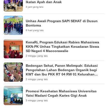
Ikatan Ayah dan Anak
3 jam yang lalu
Unhas Awali Program SAPI SEHAT di Dusun
Bontorea
6 hari yang lalu
KenaRi, Program Edukasi Rabies Mahasiswa
KKN-PK Unhas Tingkatkan Kesadaran Siswa
SD Negeri 4 Maccorawalie
2 minggu yang lalu
Bedengan Sehat, Panen Melimpah: Edukasi
Pengolahan Lahan Bedengan Organik bagi
KWT dan Ibu PKK RT 04 RW 01 Kelurahan
Pakintelan
2 minggu yang lalu
Promosi Kesehatan Mahasiswa Universitas
Yatsi Madani Cegah Karies Gigi Anak
3 minggu yang lalu