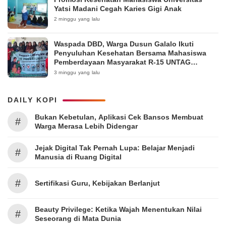
Yatsi Madani Cegah Karies Gigi Anak
2 minggu yang lalu
Waspada DBD, Warga Dusun Galalo Ikuti
Penyuluhan Kesehatan Bersama Mahasiswa
Pemberdayaan Masyarakat R-15 UNTAG
Surabaya 2026
3 minggu yang lalu
DAILY KOPI
Bukan Kebetulan, Aplikasi Cek Bansos Membuat
#
Warga Merasa Lebih Didengar
Jejak Digital Tak Pernah Lupa: Belajar Menjadi
#
Manusia di Ruang Digital
#
Sertifikasi Guru, Kebijakan Berlanjut
Beauty Privilege: Ketika Wajah Menentukan Nilai
#
Seseorang di Mata Dunia