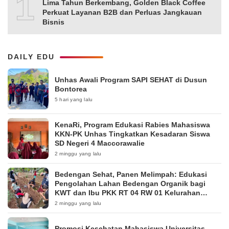
10
Lima Tahun Berkembang, Golden Black Coffee
Perkuat Layanan B2B dan Perluas Jangkauan
Bisnis
DAILY EDU
Unhas Awali Program SAPI SEHAT di Dusun
Bontorea
5 hari yang lalu
KenaRi, Program Edukasi Rabies Mahasiswa
KKN-PK Unhas Tingkatkan Kesadaran Siswa
SD Negeri 4 Maccorawalie
2 minggu yang lalu
Bedengan Sehat, Panen Melimpah: Edukasi
Pengolahan Lahan Bedengan Organik bagi
KWT dan Ibu PKK RT 04 RW 01 Kelurahan
Pakintelan
2 minggu yang lalu
Promosi Kesehatan Mahasiswa Universitas