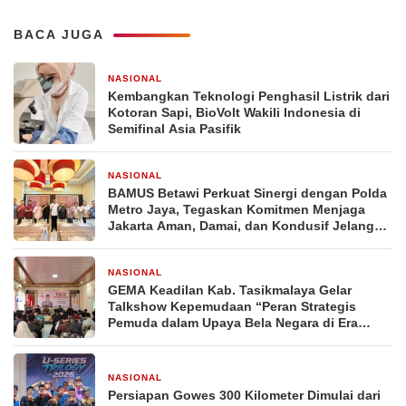
BACA JUGA
NASIONAL
1 hari yang lalu
Kembangkan Teknologi Penghasil Listrik dari
Kotoran Sapi, BioVolt Wakili Indonesia di
Semifinal Asia Pasifik
NASIONAL
4 hari yang lalu
BAMUS Betawi Perkuat Sinergi dengan Polda
Metro Jaya, Tegaskan Komitmen Menjaga
Jakarta Aman, Damai, dan Kondusif Jelang
HUT ke-81 Republik Indonesia
NASIONAL
5 hari yang lalu
GEMA Keadilan Kab. Tasikmalaya Gelar
Talkshow Kepemudaan “Peran Strategis
Pemuda dalam Upaya Bela Negara di Era
Post-Truth”
NASIONAL
2 minggu yang lalu
Persiapan Gowes 300 Kilometer Dimulai dari