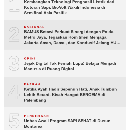
1
Kembangkan Teknologi Penghasil Listrik dari
Kotoran Sapi, BioVolt Wakili Indonesia di
Semifinal Asia Pasifik
2
NASIONAL
BAMUS Betawi Perkuat Sinergi dengan Polda
Metro Jaya, Tegaskan Komitmen Menjaga
Jakarta Aman, Damai, dan Kondusif Jelang HUT
ke-81 Republik Indonesia
3
OPINI
Jejak Digital Tak Pernah Lupa: Belajar Menjadi
Manusia di Ruang Digital
4
DAERAH
Ketika Ayah Hadir Sepenuh Hati, Anak Tumbuh
Lebih Berani: Kisah Hangat BERGEMA di
Palembang
5
PENDIDIKAN
Unhas Awali Program SAPI SEHAT di Dusun
Bontorea