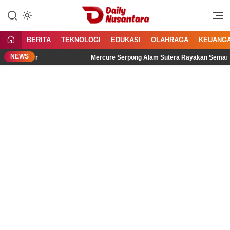
Lewati
ke
Menyajikan Fakta, Menginspirasi
Daily Nusantara
konten
Bangsa
BERITA
TEKNOLOGI
EDUKASI
OLAHRAGA
KEUANG
NEWS
Didengar
Mercure Serpong Alam Sutera Rayakan Semangat Kem