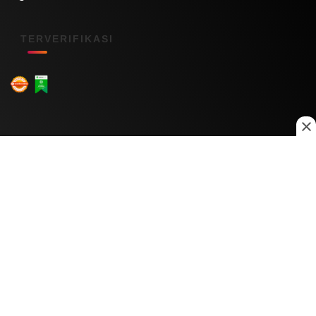
TERVERIFIKASI
Menu Kanal
Nasional
Daerah
Ekonomi
Pendidikan
Internasional
Hiburan
Olahraga
Teknologi
Keuangan
Menu Informasi
Tentang Kami
Redaksi
Kontak Kami
Kebijakan Privasi
Disclaimer
Pedoman Media Siber
Copyright © 2026 Daily Nusantara. All rights reserved.
© 2026
PT Digital Kreator Nusantara