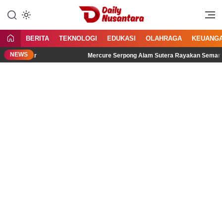
Lewati
ke
Menyajikan Fakta, Menginspirasi
Daily Nusantara
konten
Bangsa
BERITA
TEKNOLOGI
EDUKASI
OLAHRAGA
KEUANG
NEWS
dengar
Mercure Serpong Alam Sutera Rayakan Semangat Kemer