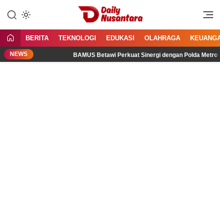
Lewati
ke
Menyajikan Fakta, Menginspirasi
Daily Nusantara
konten
Bangsa
BERITA
TEKNOLOGI
EDUKASI
OLAHRAGA
KEUANG
NEWS
al
BAMUS Betawi Perkuat Sinergi dengan Polda Metro Jaya, 