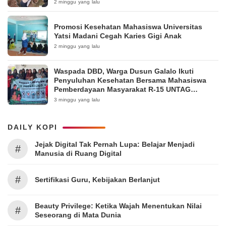
Pakintelan
2 minggu yang lalu
Promosi Kesehatan Mahasiswa Universitas
Yatsi Madani Cegah Karies Gigi Anak
2 minggu yang lalu
Waspada DBD, Warga Dusun Galalo Ikuti
Penyuluhan Kesehatan Bersama Mahasiswa
Pemberdayaan Masyarakat R-15 UNTAG
Surabaya 2026
3 minggu yang lalu
DAILY KOPI
Jejak Digital Tak Pernah Lupa: Belajar Menjadi
#
Manusia di Ruang Digital
#
Sertifikasi Guru, Kebijakan Berlanjut
Beauty Privilege: Ketika Wajah Menentukan Nilai
#
Seseorang di Mata Dunia