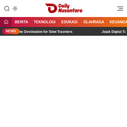
Lewati
ke
Menyajikan Fakta, Menginspirasi
Daily Nusantara
konten
Bangsa
BERITA
TEKNOLOGI
EDUKASI
OLAHRAGA
KEUANG
NEWS
Favorite Destination for Slow Travelers
Jejak Digital Tak Per