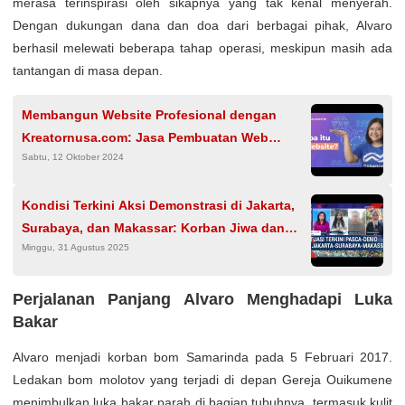
merasa terinspirasi oleh sikapnya yang tak kenal menyerah.
Dengan dukungan dana dan doa dari berbagai pihak, Alvaro
berhasil melewati beberapa tahap operasi, meskipun masih ada
tantangan di masa depan.
Membangun Website Profesional dengan
Kreatornusa.com: Jasa Pembuatan Web
Sabtu, 12 Oktober 2024
Terbaik di Indonesia
Kondisi Terkini Aksi Demonstrasi di Jakarta,
Surabaya, dan Makassar: Korban Jiwa dan
Minggu, 31 Agustus 2025
Bangunan Terbakar
Perjalanan Panjang Alvaro Menghadapi Luka
Bakar
Alvaro menjadi korban bom Samarinda pada 5 Februari 2017.
Ledakan bom molotov yang terjadi di depan Gereja Ouikumene
menimbulkan luka bakar parah di bagian tubuhnya, termasuk kulit