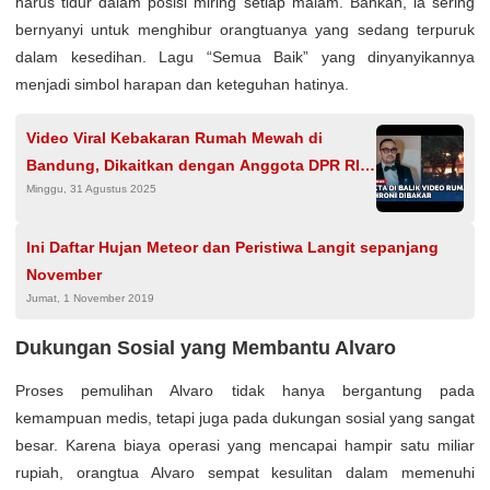
harus tidur dalam posisi miring setiap malam. Bahkan, ia sering
bernyanyi untuk menghibur orangtuanya yang sedang terpuruk
dalam kesedihan. Lagu “Semua Baik” yang dinyanyikannya
menjadi simbol harapan dan keteguhan hatinya.
Video Viral Kebakaran Rumah Mewah di
Bandung, Dikaitkan dengan Anggota DPR RI
Minggu, 31 Agustus 2025
Ahmad Sahroni Ternyata Hoaks
Ini Daftar Hujan Meteor dan Peristiwa Langit sepanjang
November
Jumat, 1 November 2019
Dukungan Sosial yang Membantu Alvaro
Proses pemulihan Alvaro tidak hanya bergantung pada
kemampuan medis, tetapi juga pada dukungan sosial yang sangat
besar. Karena biaya operasi yang mencapai hampir satu miliar
rupiah, orangtua Alvaro sempat kesulitan dalam memenuhi