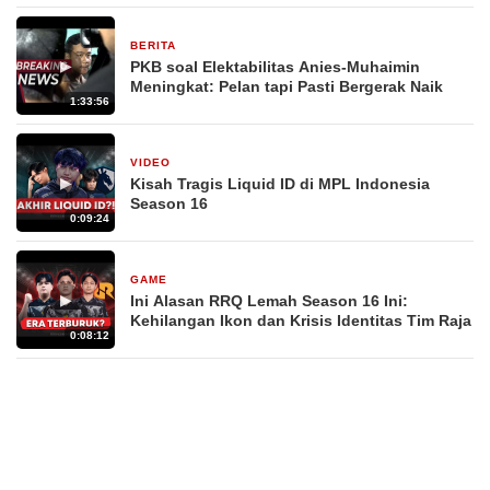
BERITA
29 Desember 2025
▶
PKB soal Elektabilitas Anies-Muhaimin
Meningkat: Pelan tapi Pasti Bergerak Naik
1:33:56
VIDEO
27 September 2025
▶
Kisah Tragis Liquid ID di MPL Indonesia
Season 16
0:09:24
GAME
22 September 2025
▶
Ini Alasan RRQ Lemah Season 16 Ini:
Kehilangan Ikon dan Krisis Identitas Tim Raja
0:08:12