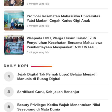
Pakintelan
2 minggu yang lalu
Promosi Kesehatan Mahasiswa Universitas
Yatsi Madani Cegah Karies Gigi Anak
2 minggu yang lalu
Waspada DBD, Warga Dusun Galalo Ikuti
Penyuluhan Kesehatan Bersama Mahasiswa
Pemberdayaan Masyarakat R-15 UNTAG
Surabaya 2026
3 minggu yang lalu
DAILY KOPI
Jejak Digital Tak Pernah Lupa: Belajar Menjadi
#
Manusia di Ruang Digital
#
Sertifikasi Guru, Kebijakan Berlanjut
Beauty Privilege: Ketika Wajah Menentukan Nilai
#
Seseorang di Mata Dunia