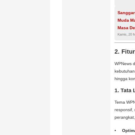
Sanggar
Muda Ma
Masa De
Kamis, 20 
2. Fit
WPNews di
kebutuhan p
hingga kom
1. Tata
Tema WPNe
responsif,
perangkat,
Optim