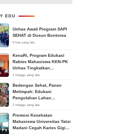
Layanan B2B dan Perluas
Jangkauan Bisnis
LY EDU
Unhas Awali Program SAPI
SEHAT di Dusun Bontorea
5 hari yang lalu
KenaRi, Program Edukasi
Rabies Mahasiswa KKN-PK
Unhas Tingkatkan
Kesadaran Siswa SD Negeri 4
2 minggu yang lalu
Maccorawalie
Bedengan Sehat, Panen
Melimpah: Edukasi
Pengolahan Lahan
Bedengan Organik bagi KWT
2 minggu yang lalu
dan Ibu PKK RT 04 RW 01
Promosi Kesehatan
Kelurahan Pakintelan
Mahasiswa Universitas Yatsi
Madani Cegah Karies Gigi