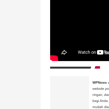
WPNews
a
website por
ringan, da
bagi Anda 
mudah dia