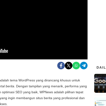
DAI
dalah tema WordPress yang dirancang khusus untuk
tal berita
. Dengan tampilan yang menarik, performa yang
n optimasi SEO yang baik, WPNews adalah pilihan tepat
yang ingin membangun situs berita yang profesional dan
kses.