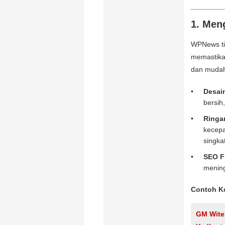
1. Men
WPNews ti
memastika
dan mudah
Desai
bersih
Ringa
kecepa
singkat
SEO F
mening
Contoh K
GM Witel