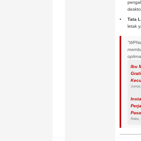
penga
deskto
Tata L
letak 
“WPNew
memban
optim
Ibu 
Grat
Kecu
Jumat,
Inst
Perj
Pasa
Rabu, 