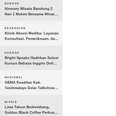
6
DAERAH
Itinerary Wisata Bandung 2
Hari 1 Malam Bersama Wisata
Happy
7
KESEHATAN
Klinik Aborsi Medika: Layanan
Konsultasi, Pemeriksaan, dan
Klinik Kuret di Jakarta Pusat
8
DAERAH
Bright Speaks Hadirkan Solusi
Kursus Bahasa Inggris Online
1-on-1 Interaktif untuk
Tingkatkan Kepercayaan Diri
9
NASIONAL
Bicara
GEMA Keadilan Kab.
Tasikmalaya Gelar Talkshow
Kepemudaan “Peran Strategis
Pemuda dalam Upaya Bela
10
BISNIS
Negara di Era Post-Truth”
Lima Tahun Berkembang,
Golden Black Coffee Perkuat