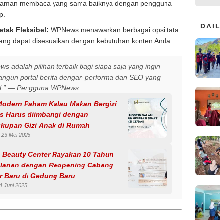
laman membaca yang sama baiknya dengan pengguna
p.
DAI
etak Fleksibel:
WPNews menawarkan berbagai opsi tata
yang dapat disesuaikan dengan kebutuhan konten Anda.
s adalah pilihan terbaik bagi siapa saja yang ingin
gun portal berita dengan performa dan SEO yang
al.” — Pengguna WPNews
Modern Paham Kalau Makan Bergizi
is Harus diimbangi dengan
kupan Gizi Anak di Rumah
 23 Mei 2025
a Beauty Center Rayakan 10 Tahun
alanan dengan Reopening Cabang
r Baru di Gedung Baru
4 Juni 2025