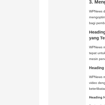
3. Men
WPNews d
mengoptima
bagi pemb
Headin
yang Te
WPNews me
tepat unt
mesin pen
Heading
WPNews m
video den
keterlibat
Heading 