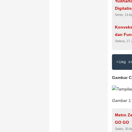
Yudhart
Digitali
Senin, 14 Ap
Konveksi
dan Fun
Selasa, 17 
Gambar C
Gambar 1:
Metro Z
GO GO
Sabtu, 30 A