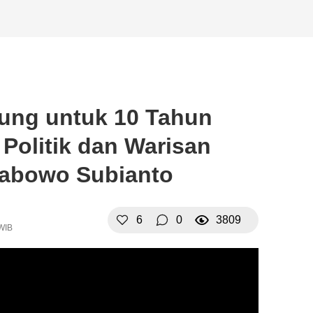
rung untuk 10 Tahun
 Politik dan Warisan
rabowo Subianto
6
0
3809
 WIB