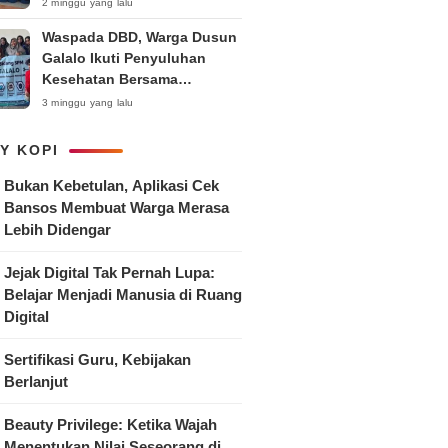
Anak
2 minggu yang lalu
Waspada DBD, Warga Dusun
Galalo Ikuti Penyuluhan
Kesehatan Bersama
Mahasiswa Pemberdayaan
3 minggu yang lalu
Masyarakat R-15 UNTAG
Surabaya 2026
Y KOPI
Bukan Kebetulan, Aplikasi Cek
Bansos Membuat Warga Merasa
Lebih Didengar
Jejak Digital Tak Pernah Lupa:
Belajar Menjadi Manusia di Ruang
Digital
Sertifikasi Guru, Kebijakan
Berlanjut
Beauty Privilege: Ketika Wajah
Menentukan Nilai Seseorang di