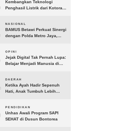
1
Kembangkan Teknologi
Penghasil Listrik dari Kotoran
Sapi, BioVolt Wakili Indonesia
di Semifinal Asia Pasifik
2
NASIONAL
BAMUS Betawi Perkuat Sinergi
dengan Polda Metro Jaya,
Tegaskan Komitmen Menjaga
Jakarta Aman, Damai, dan
3
OPINI
Kondusif Jelang HUT ke-81
Jejak Digital Tak Pernah Lupa:
Republik Indonesia
Belajar Menjadi Manusia di
Ruang Digital
4
DAERAH
Ketika Ayah Hadir Sepenuh
Hati, Anak Tumbuh Lebih
Berani: Kisah Hangat
BERGEMA di Palembang
5
PENDIDIKAN
Unhas Awali Program SAPI
SEHAT di Dusun Bontorea