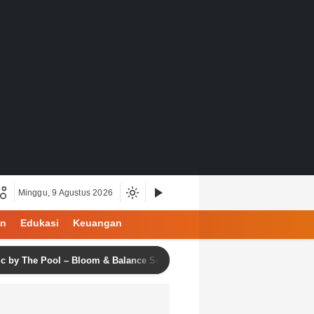
Minggu, 9 Agustus 2026
an
Edukasi
Keuangan
 Pool – Bloom & Balance Series Vol. 2
Jasa Import Ch