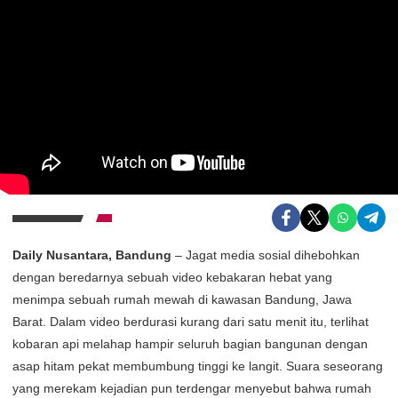
Daily Nusantara, Bandung
– Jagat media sosial dihebohkan
dengan beredarnya sebuah video kebakaran hebat yang
menimpa sebuah rumah mewah di kawasan Bandung, Jawa
Barat. Dalam video berdurasi kurang dari satu menit itu, terlihat
kobaran api melahap hampir seluruh bagian bangunan dengan
asap hitam pekat membumbung tinggi ke langit. Suara seseorang
yang merekam kejadian pun terdengar menyebut bahwa rumah