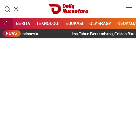
Lewati
ke
Menyajikan Fakta, Menginspirasi
Daily Nusantara
konten
Bangsa
BERITA
TEKNOLOGI
EDUKASI
OLAHRAGA
KEUANG
NEWS
publik Indonesia
Lima Tahun Berkembang, Golden Black Cof