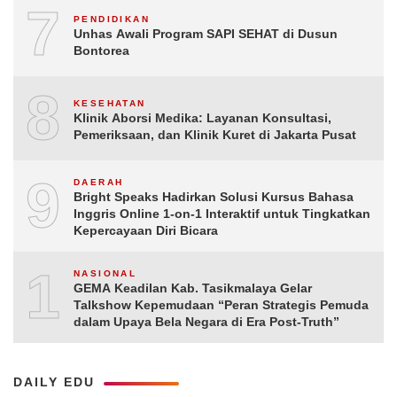
7
PENDIDIKAN
Unhas Awali Program SAPI SEHAT di Dusun
Bontorea
8
KESEHATAN
Klinik Aborsi Medika: Layanan Konsultasi,
Pemeriksaan, dan Klinik Kuret di Jakarta Pusat
9
DAERAH
Bright Speaks Hadirkan Solusi Kursus Bahasa
Inggris Online 1-on-1 Interaktif untuk Tingkatkan
Kepercayaan Diri Bicara
10
NASIONAL
GEMA Keadilan Kab. Tasikmalaya Gelar
Talkshow Kepemudaan “Peran Strategis Pemuda
dalam Upaya Bela Negara di Era Post-Truth”
DAILY EDU