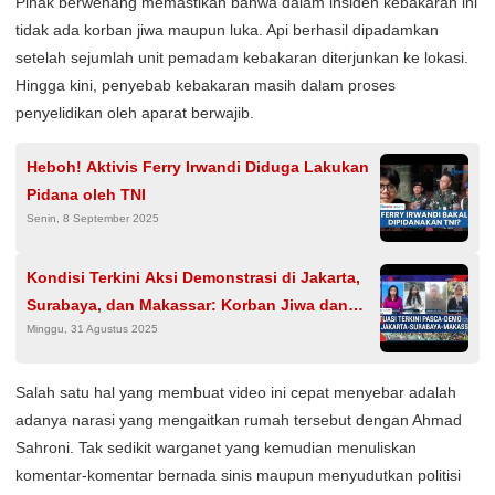
Pihak berwenang memastikan bahwa dalam insiden kebakaran ini
tidak ada korban jiwa maupun luka. Api berhasil dipadamkan
setelah sejumlah unit pemadam kebakaran diterjunkan ke lokasi.
Hingga kini, penyebab kebakaran masih dalam proses
penyelidikan oleh aparat berwajib.
Heboh! Aktivis Ferry Irwandi Diduga Lakukan
Pidana oleh TNI
Senin, 8 September 2025
Kondisi Terkini Aksi Demonstrasi di Jakarta,
Surabaya, dan Makassar: Korban Jiwa dan
Minggu, 31 Agustus 2025
Bangunan Terbakar
Salah satu hal yang membuat video ini cepat menyebar adalah
adanya narasi yang mengaitkan rumah tersebut dengan Ahmad
Sahroni. Tak sedikit warganet yang kemudian menuliskan
komentar-komentar bernada sinis maupun menyudutkan politisi