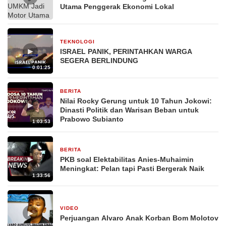
Utama Penggerak Ekonomi Lokal
TEKNOLOGI
29 Desember 2025
▶
ISRAEL PANIK, PERINTAHKAN WARGA
SEGERA BERLINDUNG
0:01:25
BERITA
29 Desember 2025
Nilai Rocky Gerung untuk 10 Tahun Jokowi:
▶
Dinasti Politik dan Warisan Beban untuk
Prabowo Subianto
1:03:53
BERITA
29 Desember 2025
▶
PKB soal Elektabilitas Anies-Muhaimin
Meningkat: Pelan tapi Pasti Bergerak Naik
1:33:56
VIDEO
4 Oktober 2025
▶
Perjuangan Alvaro Anak Korban Bom Molotov