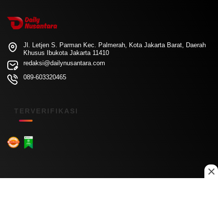
Jl. Letjen S. Parman Kec. Palmerah, Kota Jakarta Barat, Daerah
Khusus Ibukota Jakarta 11410
redaksi@dailynusantara.com
089-603320465
TERVERIFIKASI
Menu Kanal
Nasional
Daerah
Ekonomi
Pendidikan
Internasional
Hiburan
Olahraga
Teknologi
Keuangan