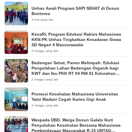
Unhas Awali Program SAPI SEHAT di Dusun
Bontorea
3 hari yang lalu
KenaRi, Program Edukasi Rabies Mahasiswa
KKN-PK Unhas Tingkatkan Kesadaran Siswa
SD Negeri 4 Maccorawalie
2 minggu yang lalu
Bedengan Sehat, Panen Melimpah: Edukasi
Pengolahan Lahan Bedengan Organik bagi
KWT dan Ibu PKK RT 04 RW 01 Kelurahan
Pakintelan
2 minggu yang lalu
Promosi Kesehatan Mahasiswa Universitas
Yatsi Madani Cegah Karies Gigi Anak
2 minggu yang lalu
Waspada DBD, Warga Dusun Galalo Ikuti
Penyuluhan Kesehatan Bersama Mahasiswa
Pemberdayaan Masyarakat R-15 UNTAG