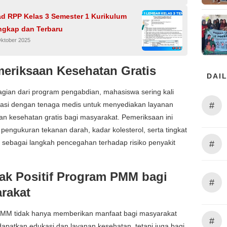
d RPP Kelas 3 Semester 1 Kurikulum
ngkap dan Terbaru
Oktober 2025
eriksaan Kesehatan Gratis
DAIL
gian dari program pengabdian, mahasiswa sering kali
#
rasi dengan tenaga medis untuk menyediakan layanan
n kesehatan gratis bagi masyarakat. Pemeriksaan ini
engukuran tekanan darah, kadar kolesterol, serta tingkat
 sebagai langkah pencegahan terhadap risiko penyakit
#
k Positif Program PMM bagi
#
rakat
MM tidak hanya memberikan manfaat bagi masyarakat
#
patkan edukasi dan layanan kesehatan, tetapi juga bagi