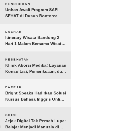
Jakarta Aman, Damai, dan
6
PENDIDIKAN
Kondusif Jelang HUT ke-81
Unhas Awali Program SAPI
Republik Indonesia
SEHAT di Dusun Bontorea
7
DAERAH
Itinerary Wisata Bandung 2
Hari 1 Malam Bersama Wisata
Happy
8
KESEHATAN
Klinik Aborsi Medika: Layanan
Konsultasi, Pemeriksaan, dan
Klinik Kuret di Jakarta Pusat
9
DAERAH
Bright Speaks Hadirkan Solusi
Kursus Bahasa Inggris Online
1-on-1 Interaktif untuk
Tingkatkan Kepercayaan Diri
10
OPINI
Bicara
Jejak Digital Tak Pernah Lupa:
Belajar Menjadi Manusia di