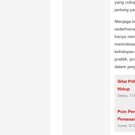
yang cuku
jantung ya
Menjaga k
sederhana
hanya mem
memotivas
kehidupan 
praktik, p
dalam jan
Sifat P
Hidup
Selasa, 7 O
Poin Pen
Pemasara
Jumat, 10 