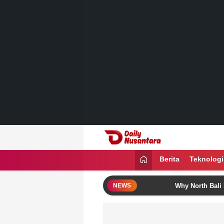
Lewati
ke
konten
Daily Nusantara
Menyajikan Fakta, Menginspirasi Ban
Berita
Teknologi
 with These Bali Itinerary Ideas
Why North Bali Is Becom
NEWS