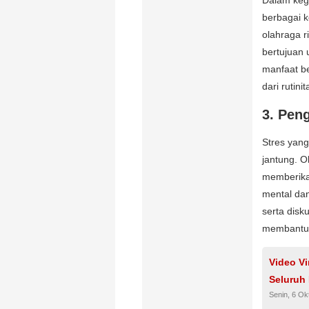
berbagai k
olahraga r
bertujuan
manfaat be
dari rutini
3.
Peng
Stres yang
jantung. 
memberika
mental dan
serta disk
membantu 
Video Vi
Seluruh
Senin, 6 Ok