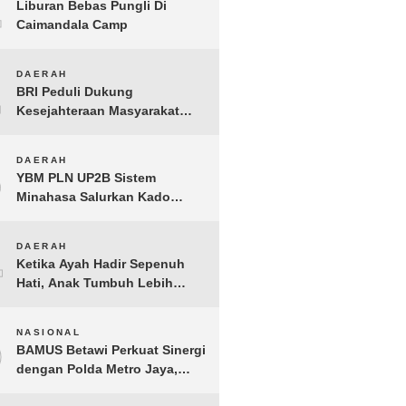
1
Liburan Bebas Pungli Di
Caimandala Camp
2
DAERAH
BRI Peduli Dukung
Kesejahteraan Masyarakat
Lewat Bantuan Sembako di
Probolinggo
3
DAERAH
YBM PLN UP2B Sistem
Minahasa Salurkan Kado
Muharram 1448 H bagi 45
Anak Yatim dan Dhuafa
4
DAERAH
Tomohon
Ketika Ayah Hadir Sepenuh
Hati, Anak Tumbuh Lebih
Berani: Kisah Hangat
BERGEMA di Palembang
5
NASIONAL
BAMUS Betawi Perkuat Sinergi
dengan Polda Metro Jaya,
Tegaskan Komitmen Menjaga