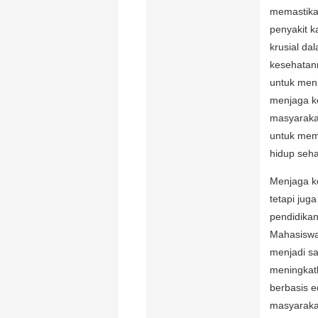
memastika
penyakit k
krusial d
kesehatann
untuk men
menjaga k
masyaraka
untuk mem
hidup seha
Menjaga k
tetapi jug
pendidikan
Mahasiswa
menjadi sa
meningkat
berbasis 
masyarakat