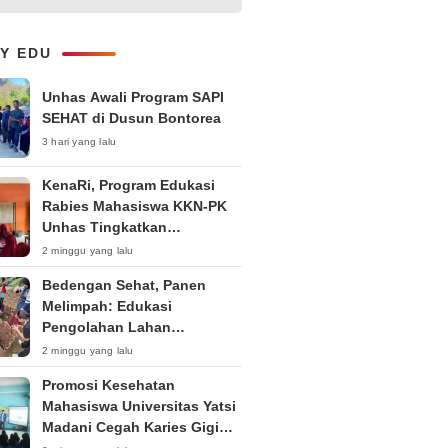
Ruang Digital
LY EDU
Unhas Awali Program SAPI
SEHAT di Dusun Bontorea
3 hari yang lalu
KenaRi, Program Edukasi
Rabies Mahasiswa KKN-PK
Unhas Tingkatkan
Kesadaran Siswa SD Negeri 4
2 minggu yang lalu
Maccorawalie
Bedengan Sehat, Panen
Melimpah: Edukasi
Pengolahan Lahan
Bedengan Organik bagi KWT
2 minggu yang lalu
dan Ibu PKK RT 04 RW 01
Promosi Kesehatan
Kelurahan Pakintelan
Mahasiswa Universitas Yatsi
Madani Cegah Karies Gigi