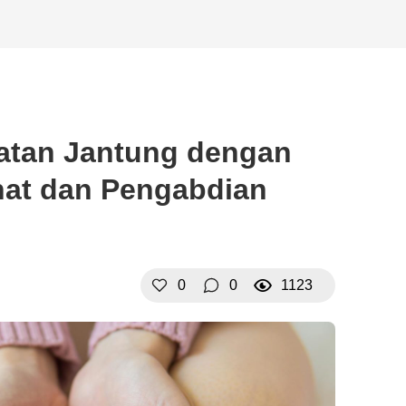
atan Jantung dengan
hat dan Pengabdian
0
0
1123