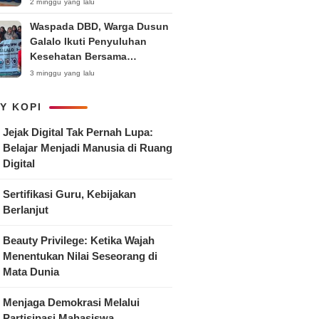
Anak
2 minggu yang lalu
Waspada DBD, Warga Dusun
Galalo Ikuti Penyuluhan
Kesehatan Bersama
Mahasiswa Pemberdayaan
3 minggu yang lalu
Masyarakat R-15 UNTAG
Surabaya 2026
Y KOPI
Jejak Digital Tak Pernah Lupa:
Belajar Menjadi Manusia di Ruang
Digital
Sertifikasi Guru, Kebijakan
Berlanjut
Beauty Privilege: Ketika Wajah
Menentukan Nilai Seseorang di
Mata Dunia
Menjaga Demokrasi Melalui
Partisipasi Mahasiswa