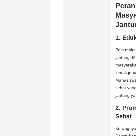
Peran
Masya
Jantu
1.
Eduk
Pola maka
jantung. 
masyaraka
lemak jenu
Mahasiswa
sehat yang
jantung ya
2.
Prom
Sehat
Kurangnya 
Dalam keg