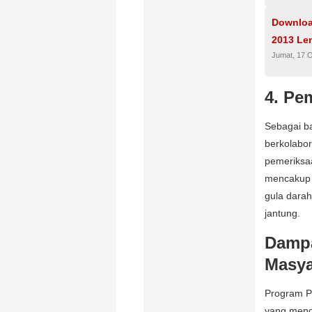
Downloa
2013 Le
Jumat, 17 
4.
Pem
Sebagai ba
berkolabo
pemeriksaa
mencakup p
gula darah
jantung.
Dampa
Masya
Program P
yang menda