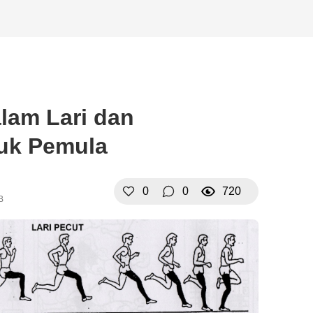
lam Lari dan
uk Pemula
0
0
720
B