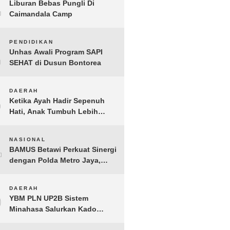
1
Liburan Bebas Pungli Di
Caimandala Camp
2
PENDIDIKAN
Unhas Awali Program SAPI
SEHAT di Dusun Bontorea
3
DAERAH
Ketika Ayah Hadir Sepenuh
Hati, Anak Tumbuh Lebih
Berani: Kisah Hangat
BERGEMA di Palembang
4
NASIONAL
BAMUS Betawi Perkuat Sinergi
dengan Polda Metro Jaya,
Tegaskan Komitmen Menjaga
Jakarta Aman, Damai, dan
5
DAERAH
Kondusif Jelang HUT ke-81
YBM PLN UP2B Sistem
Republik Indonesia
Minahasa Salurkan Kado
Muharram 1448 H bagi 45