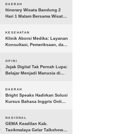
Anak Yatim dan Dhuafa
6
DAERAH
Tomohon
Itinerary Wisata Bandung 2
Hari 1 Malam Bersama Wisata
Happy
7
KESEHATAN
Klinik Aborsi Medika: Layanan
Konsultasi, Pemeriksaan, dan
Klinik Kuret di Jakarta Pusat
8
OPINI
Jejak Digital Tak Pernah Lupa:
Belajar Menjadi Manusia di
Ruang Digital
9
DAERAH
Bright Speaks Hadirkan Solusi
Kursus Bahasa Inggris Online
1-on-1 Interaktif untuk
Tingkatkan Kepercayaan Diri
10
NASIONAL
Bicara
GEMA Keadilan Kab.
Tasikmalaya Gelar Talkshow