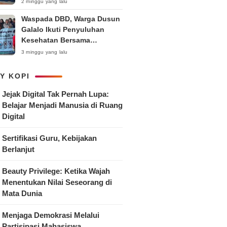
Anak
2 minggu yang lalu
Waspada DBD, Warga Dusun
Galalo Ikuti Penyuluhan
Kesehatan Bersama
Mahasiswa Pemberdayaan
3 minggu yang lalu
Masyarakat R-15 UNTAG
Surabaya 2026
Y KOPI
Jejak Digital Tak Pernah Lupa:
Belajar Menjadi Manusia di Ruang
Digital
Sertifikasi Guru, Kebijakan
Berlanjut
Beauty Privilege: Ketika Wajah
Menentukan Nilai Seseorang di
Mata Dunia
Menjaga Demokrasi Melalui
Partisipasi Mahasiswa