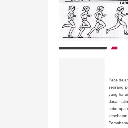
Pace dalam
seorang pe
yang haru
dasar lat
seberapa c
kesehatan
Pemahama