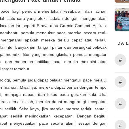
pace bagi pemula memerlukan kesabaran dan latihan
Salah satu cara yang efektif adalah dengan menggunakan
elacakan lari seperti Strava atau Garmin Connect. Aplikasi
 membantu pemula mengukur pace mereka secara real-
mengetahui apakah mereka terlalu cepat atau terlalu
DAIL
lain itu, banyak jam tangan pintar dan perangkat pelacak
uga memiliki fitur yang memungkinkan pemula mengatur
#
ce dan menerima notifikasi saat mereka melebihi atau
 target tersebut.
nologi, pemula juga dapat belajar mengatur pace melalui
#
n manual. Misalnya, mereka dapat berlari dengan tempo
il, menjaga napas, dan fokus pada gerakan kaki. Jika
rasa terlalu lelah, mereka dapat mengurangi kecepatan
#
mi sedikit. Sebaliknya, jika mereka merasa terlalu santai,
pat sedikit meningkatkan kecepatan. Dengan begitu,
apat menyesuaikan pace secara alami sesuai dengan
#