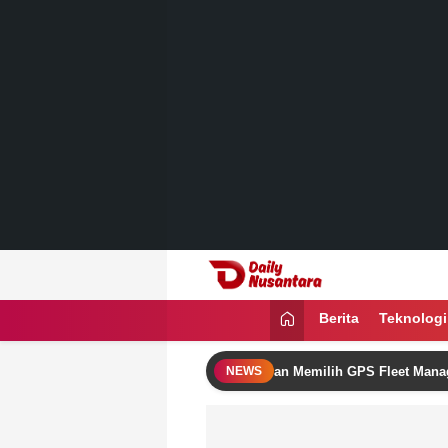
Lewati
ke
konten
Daily Nusantara
Menyajikan Fakta, Menginspirasi Ban
Berita
Teknologi
gkatkan Omzet Bisnis Logistik dengan Memilih GPS Fleet Management 
NEWS