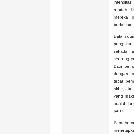
intensitas
rendah. D
mereka s
berlebihan
Dalam duni
pengukur 
sekadar a
seorang pe
Bagi pemu
dengan ko
tepat, pem
akhir, ata
yang maks
adalah la
pelari.
Pemaham
menetapkan