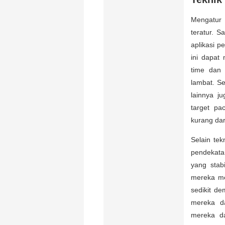
Mengatur 
teratur. 
aplikasi p
ini dapat
time dan 
lambat. Se
lainnya j
target pa
kurang dari
Selain tek
pendekata
yang stab
mereka me
sedikit de
mereka da
mereka d