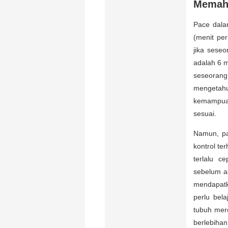
Memaha
Pace dala
(menit per
jika sese
adalah 6 m
seseoran
mengetahu
kemampua
sesuai.
Namun, pa
kontrol te
terlalu c
sebelum ak
mendapatka
perlu bel
tubuh mer
berlebihan