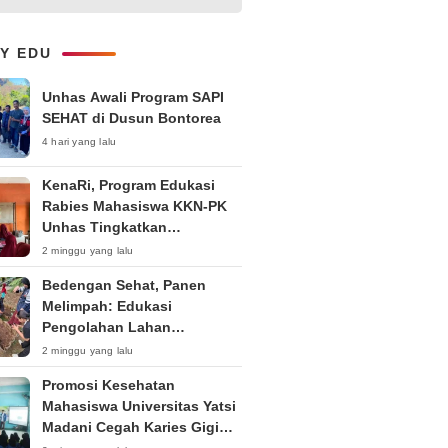
Kepemudaan “Peran Strategis
Pemuda dalam Upaya Bela
Negara di Era Post-Truth”
LY EDU
Unhas Awali Program SAPI
SEHAT di Dusun Bontorea
4 hari yang lalu
KenaRi, Program Edukasi
Rabies Mahasiswa KKN-PK
Unhas Tingkatkan
Kesadaran Siswa SD Negeri 4
2 minggu yang lalu
Maccorawalie
Bedengan Sehat, Panen
Melimpah: Edukasi
Pengolahan Lahan
Bedengan Organik bagi KWT
2 minggu yang lalu
dan Ibu PKK RT 04 RW 01
Promosi Kesehatan
Kelurahan Pakintelan
Mahasiswa Universitas Yatsi
Madani Cegah Karies Gigi