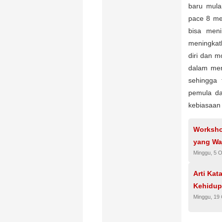
baru mula
pace 8 men
bisa meni
meningkatk
diri dan m
dalam menj
sehingga 
pemula da
kebiasaan
Worksho
yang Waj
Minggu, 5 
Arti Kat
Kehidu
Minggu, 19