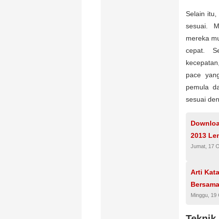
Selain itu
sesuai. M
mereka mun
cepat. S
kecepatan,
pace yan
pemula da
sesuai de
Downloa
2013 Le
Jumat, 17 
Arti Ka
Bersama
Minggu, 19
Teknik