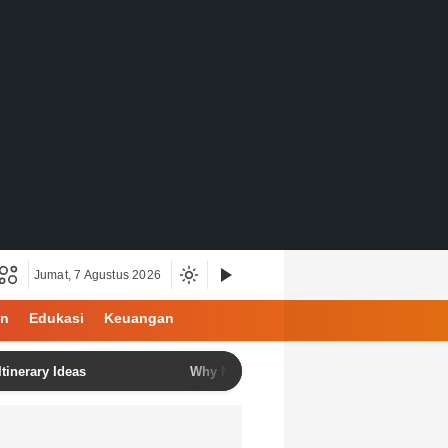
Jumat, 7 Agustus 2026
an
Edukasi
Keuangan
 Ideas
Why North Bali Is Becoming the Favorite Destinat