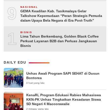
9
NASIONAL
GEMA Keadilan Kab. Tasikmalaya Gelar
Talkshow Kepemudaan “Peran Strategis Pemuda
dalam Upaya Bela Negara di Era Post-Truth”
10
BISNIS
Lima Tahun Berkembang, Golden Black Coffee
Perkuat Layanan B2B dan Perluas Jangkauan
Bisnis
DAILY EDU
Unhas Awali Program SAPI SEHAT di Dusun
Bontorea
4 hari yang lalu
KenaRi, Program Edukasi Rabies Mahasiswa
KKN-PK Unhas Tingkatkan Kesadaran Siswa
SD Negeri 4 Maccorawalie
2 minggu yang lalu