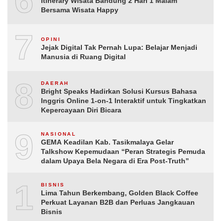
6
Itinerary Wisata Bandung 2 Hari 1 Malam
Bersama Wisata Happy
7
OPINI
Jejak Digital Tak Pernah Lupa: Belajar Menjadi
Manusia di Ruang Digital
8
DAERAH
Bright Speaks Hadirkan Solusi Kursus Bahasa
Inggris Online 1-on-1 Interaktif untuk Tingkatkan
Kepercayaan Diri Bicara
9
NASIONAL
GEMA Keadilan Kab. Tasikmalaya Gelar
Talkshow Kepemudaan “Peran Strategis Pemuda
dalam Upaya Bela Negara di Era Post-Truth”
10
BISNIS
Lima Tahun Berkembang, Golden Black Coffee
Perkuat Layanan B2B dan Perluas Jangkauan
Bisnis