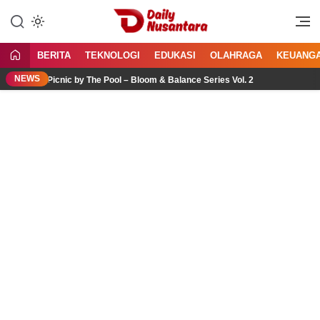
Lewati
ke
Menyajikan Fakta, Menginspirasi
Daily Nusantara
konten
Bangsa
BERITA
TEKNOLOGI
EDUKASI
OLAHRAGA
KEUANG
NEWS
er Picnic by The Pool – Bloom & Balance Series Vol. 2
Jasa