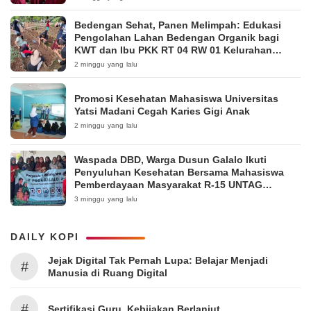
Bedengan Sehat, Panen Melimpah: Edukasi
Pengolahan Lahan Bedengan Organik bagi
KWT dan Ibu PKK RT 04 RW 01 Kelurahan
Pakintelan
2 minggu yang lalu
Promosi Kesehatan Mahasiswa Universitas
Yatsi Madani Cegah Karies Gigi Anak
2 minggu yang lalu
Waspada DBD, Warga Dusun Galalo Ikuti
Penyuluhan Kesehatan Bersama Mahasiswa
Pemberdayaan Masyarakat R-15 UNTAG
Surabaya 2026
3 minggu yang lalu
DAILY KOPI
Jejak Digital Tak Pernah Lupa: Belajar Menjadi
#
Manusia di Ruang Digital
#
Sertifikasi Guru, Kebijakan Berlanjut