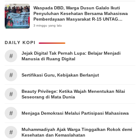
Waspada DBD, Warga Dusun Galalo Ikuti
Penyuluhan Kesehatan Bersama Mahasiswa
Pemberdayaan Masyarakat R-15 UNTAG
Surabaya 2026
3 minggu yang lalu
DAILY KOPI
Jejak Digital Tak Pernah Lupa: Belajar Menjadi
#
Manusia di Ruang Digital
#
Sertifikasi Guru, Kebijakan Berlanjut
Beauty Privilege: Ketika Wajah Menentukan Nilai
#
Seseorang di Mata Dunia
#
Menjaga Demokrasi Melalui Partisipasi Mahasiswa
Muhammadiyah Ajak Warga Tinggalkan Rokok demi
#
Kesehatan dan Kemaslahatan