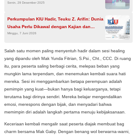
Senin, 29 Desember 2025
Perkumpulan KIU Hadir, Teuku Z. Arifin: Dunia
Usaha Perlu Dikawal dengan Kajian dan
Minggu, 7 Juni 2026
Kontrol Sosial yang Bertanggung Jawab
Salah satu momen paling menyentuh hadir dalam sesi healing
yang dipandu oleh Mak Yunda Fitrian, S.Psi., Cht., CCC. Di ruang
itu, para peserta saling berbagi cerita, melepas beban yang
mungkin lama terpendam, dan menemukan kembali suara hati
mereka. Sesi ini menggambarkan betapa perempuan adalah
pemimpin yang kuat—bukan hanya bagi keluarganya, tetapi
terutama bagi dirinya sendiri. Mereka belajar mengendalikan
emosi, merespons dengan bijak, dan menyadari bahwa
memimpin diri adalah langkah pertama menuju kebijaksanaan.
Keceriaan kembali mengalir saat peserta diajak membuat bag
charm bersama Mak Gaby. Dengan benang wol berwarna-warni,