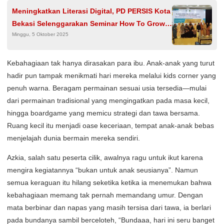
Meningkatkan Literasi Digital, PD PERSIS Kota
Bekasi Selenggarakan Seminar How To Grow
Minggu, 5 Oktober 2025
Your Business With Digital Marketing
Kebahagiaan tak hanya dirasakan para ibu. Anak-anak yang turut
hadir pun tampak menikmati hari mereka melalui kids corner yang
penuh warna. Beragam permainan sesuai usia tersedia—mulai
dari permainan tradisional yang mengingatkan pada masa kecil,
hingga boardgame yang memicu strategi dan tawa bersama.
Ruang kecil itu menjadi oase keceriaan, tempat anak-anak bebas
menjelajah dunia bermain mereka sendiri.
Azkia, salah satu peserta cilik, awalnya ragu untuk ikut karena
mengira kegiatannya “bukan untuk anak seusianya”. Namun
semua keraguan itu hilang seketika ketika ia menemukan bahwa
kebahagiaan memang tak pernah memandang umur. Dengan
mata berbinar dan napas yang masih tersisa dari tawa, ia berlari
pada bundanya sambil berceloteh, “Bundaaa, hari ini seru banget