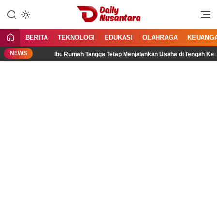
Lewati
ke
Menyajikan Fakta, Menginspirasi
Daily Nusantara
konten
Bangsa
BERITA
TEKNOLOGI
EDUKASI
OLAHRAGA
KEUANG
NEWS
Ibu Rumah Tangga Tetap Menjalankan Usaha di Tengah Kesibuka