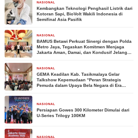
NASIONAL
3 hari yang lalu
Kembangkan Teknologi Penghasil Listrik dari
Kotoran Sapi, BioVolt Wakili Indonesia di
Semifinal Asia Pasifik
NASIONAL
6 hari yang lalu
BAMUS Betawi Perkuat Sinergi dengan Polda
Metro Jaya, Tegaskan Komitmen Menjaga
Jakarta Aman, Damai, dan Kondusif Jelang
HUT ke-81 Republik Indonesia
NASIONAL
1 minggu yang lalu
GEMA Keadilan Kab. Tasikmalaya Gelar
Talkshow Kepemudaan “Peran Strategis
Pemuda dalam Upaya Bela Negara di Era
Post-Truth”
NASIONAL
2 minggu yang lalu
Persiapan Gowes 300 Kilometer Dimulai dari
U-Series Trilogy 100KM
NASIONAL
2 minggu yang lalu