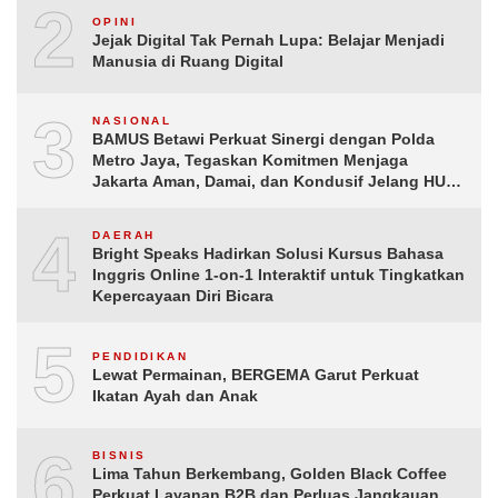
2
OPINI
Jejak Digital Tak Pernah Lupa: Belajar Menjadi
Manusia di Ruang Digital
3
NASIONAL
BAMUS Betawi Perkuat Sinergi dengan Polda
Metro Jaya, Tegaskan Komitmen Menjaga
Jakarta Aman, Damai, dan Kondusif Jelang HUT
ke-81 Republik Indonesia
4
DAERAH
Bright Speaks Hadirkan Solusi Kursus Bahasa
Inggris Online 1-on-1 Interaktif untuk Tingkatkan
Kepercayaan Diri Bicara
5
PENDIDIKAN
Lewat Permainan, BERGEMA Garut Perkuat
Ikatan Ayah dan Anak
6
BISNIS
Lima Tahun Berkembang, Golden Black Coffee
Perkuat Layanan B2B dan Perluas Jangkauan