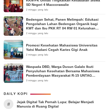
KKN-PK Unhas Tingkatkan Kesadaran Siswa
SD Negeri 4 Maccorawalie
2 minggu yang lalu
Bedengan Sehat, Panen Melimpah: Edukasi
Pengolahan Lahan Bedengan Organik bagi
KWT dan Ibu PKK RT 04 RW 01 Kelurahan
Pakintelan
2 minggu yang lalu
Promosi Kesehatan Mahasiswa Universitas
Yatsi Madani Cegah Karies Gigi Anak
2 minggu yang lalu
Waspada DBD, Warga Dusun Galalo Ikuti
Penyuluhan Kesehatan Bersama Mahasiswa
Pemberdayaan Masyarakat R-15 UNTAG
Surabaya 2026
3 minggu yang lalu
DAILY KOPI
Jejak Digital Tak Pernah Lupa: Belajar Menjadi
#
Manusia di Ruang Digital