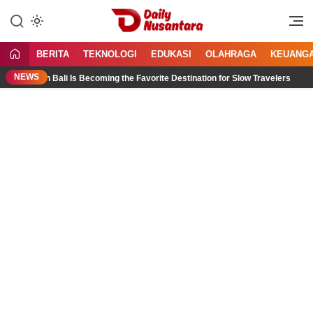
Lewati
ke
Menyajikan Fakta, Menginspirasi
Daily Nusantara
konten
Bangsa
BERITA
TEKNOLOGI
EDUKASI
OLAHRAGA
KEUANG
NEWS
North Bali Is Becoming the Favorite Destination for Slow Travelers