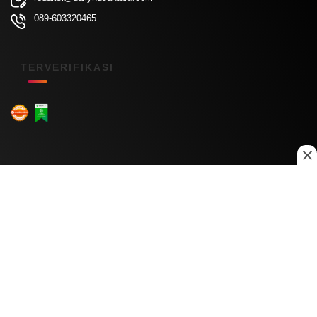
089-603320465
TERVERIFIKASI
Menu Kanal
Nasional
Daerah
Ekonomi
Pendidikan
Internasional
Hiburan
Olahraga
Teknologi
Keuangan
Menu Informasi
Tentang Kami
Redaksi
Kontak Kami
Kebijakan Privasi
Disclaimer
Pedoman Media Siber
Copyright © 2026 Daily Nusantara. All rights reserved.