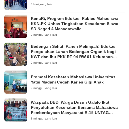
4 hari yang lalu
KenaRi, Program Edukasi Rabies Mahasiswa
KKN-PK Unhas Tingkatkan Kesadaran Siswa
SD Negeri 4 Maccorawalie
2 minggu yang lalu
Bedengan Sehat, Panen Melimpah: Edukasi
Pengolahan Lahan Bedengan Organik bagi
KWT dan Ibu PKK RT 04 RW 01 Kelurahan
Pakintelan
2 minggu yang lalu
Promosi Kesehatan Mahasiswa Universitas
Yatsi Madani Cegah Karies Gigi Anak
2 minggu yang lalu
Waspada DBD, Warga Dusun Galalo Ikuti
Penyuluhan Kesehatan Bersama Mahasiswa
Pemberdayaan Masyarakat R-15 UNTAG
Surabaya 2026
3 minggu yang lalu