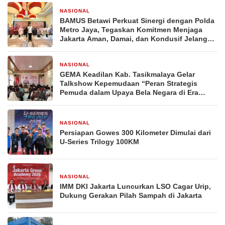
NASIONAL
3 hari yang lalu
BAMUS Betawi Perkuat Sinergi dengan Polda
Metro Jaya, Tegaskan Komitmen Menjaga
Jakarta Aman, Damai, dan Kondusif Jelang
HUT ke-81 Republik Indonesia
NASIONAL
4 hari yang lalu
GEMA Keadilan Kab. Tasikmalaya Gelar
Talkshow Kepemudaan “Peran Strategis
Pemuda dalam Upaya Bela Negara di Era
Post-Truth”
NASIONAL
1 minggu yang lalu
Persiapan Gowes 300 Kilometer Dimulai dari
U-Series Trilogy 100KM
NASIONAL
1 minggu yang lalu
IMM DKI Jakarta Luncurkan LSO Cagar Urip,
Dukung Gerakan Pilah Sampah di Jakarta