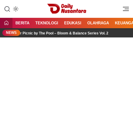
Lewati
ke
Menyajikan Fakta, Menginspirasi
Daily Nusantara
konten
Bangsa
BERITA
TEKNOLOGI
EDUKASI
OLAHRAGA
KEUANG
NEWS
er Picnic by The Pool – Bloom & Balance Series Vol. 2
Jas