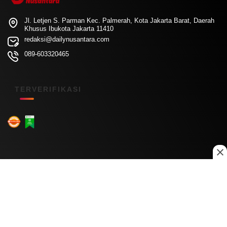
Jl. Letjen S. Parman Kec. Palmerah, Kota Jakarta Barat, Daerah
Khusus Ibukota Jakarta 11410
redaksi@dailynusantara.com
089-603320465
TERVERIFIKASI
Menu Kanal
Nasional
Daerah
Ekonomi
Pendidikan
Internasional
Hiburan
Olahraga
Teknologi
Keuangan
Menu Informasi