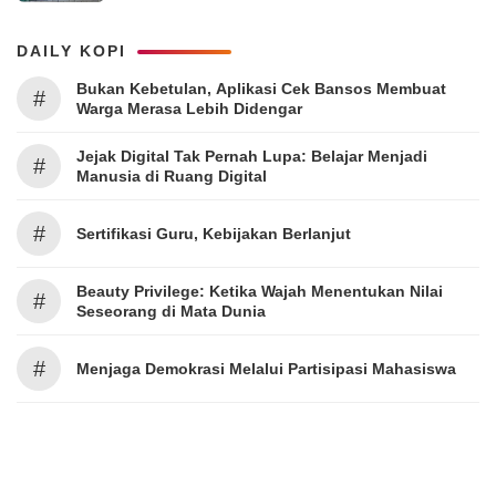
DAILY KOPI
Bukan Kebetulan, Aplikasi Cek Bansos Membuat
#
Warga Merasa Lebih Didengar
Jejak Digital Tak Pernah Lupa: Belajar Menjadi
#
Manusia di Ruang Digital
#
Sertifikasi Guru, Kebijakan Berlanjut
Beauty Privilege: Ketika Wajah Menentukan Nilai
#
Seseorang di Mata Dunia
#
Menjaga Demokrasi Melalui Partisipasi Mahasiswa