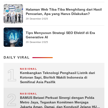
Halaman Web Tiba-Tiba Menghilang dari Hasil
Pencarian, Apa yang Harus Dilakukan?
29 Desember 2025
Tips Menyusun Strategi SEO Efektif di Era
Generative AI
29 Desember 2025
DAILY VIRAL
1
NASIONAL
Kembangkan Teknologi Penghasil Listrik dari
Kotoran Sapi, BioVolt Wakili Indonesia di
Semifinal Asia Pasifik
2
NASIONAL
BAMUS Betawi Perkuat Sinergi dengan Polda
Metro Jaya, Tegaskan Komitmen Menjaga
Jakarta Aman, Damai, dan Kondusif Jelang HUT