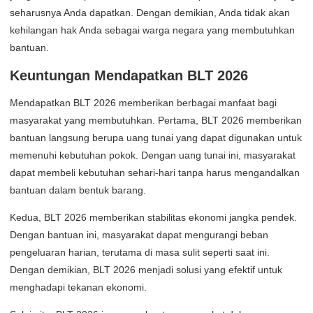
seharusnya Anda dapatkan. Dengan demikian, Anda tidak akan
kehilangan hak Anda sebagai warga negara yang membutuhkan
bantuan.
Keuntungan Mendapatkan BLT 2026
Mendapatkan BLT 2026 memberikan berbagai manfaat bagi
masyarakat yang membutuhkan. Pertama, BLT 2026 memberikan
bantuan langsung berupa uang tunai yang dapat digunakan untuk
memenuhi kebutuhan pokok. Dengan uang tunai ini, masyarakat
dapat membeli kebutuhan sehari-hari tanpa harus mengandalkan
bantuan dalam bentuk barang.
Kedua, BLT 2026 memberikan stabilitas ekonomi jangka pendek.
Dengan bantuan ini, masyarakat dapat mengurangi beban
pengeluaran harian, terutama di masa sulit seperti saat ini.
Dengan demikian, BLT 2026 menjadi solusi yang efektif untuk
menghadapi tekanan ekonomi.