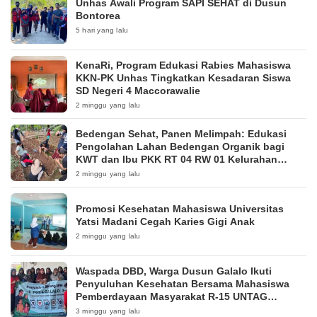
Unhas Awali Program SAPI SEHAT di Dusun
Bontorea
5 hari yang lalu
KenaRi, Program Edukasi Rabies Mahasiswa
KKN-PK Unhas Tingkatkan Kesadaran Siswa
SD Negeri 4 Maccorawalie
2 minggu yang lalu
Bedengan Sehat, Panen Melimpah: Edukasi
Pengolahan Lahan Bedengan Organik bagi
KWT dan Ibu PKK RT 04 RW 01 Kelurahan
Pakintelan
2 minggu yang lalu
Promosi Kesehatan Mahasiswa Universitas
Yatsi Madani Cegah Karies Gigi Anak
2 minggu yang lalu
Waspada DBD, Warga Dusun Galalo Ikuti
Penyuluhan Kesehatan Bersama Mahasiswa
Pemberdayaan Masyarakat R-15 UNTAG
Surabaya 2026
3 minggu yang lalu