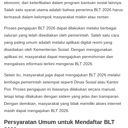
ekonomi, dan keterlibatan dalam program bantuan sosial lainnya.
Salah satu syarat utama adalah bahwa penerima BLT 2026 harus
termasuk dalam kelompok masyarakat miskin atau rentan.
Proses pengajuan BLT 2026 dapat dilakukan melalui berbagai
saluran yang telah disediakan oleh pemerintah. Salah satu cara
yang paling umum adalah melalui aplikasi digital resmi yang
disediakan oleh Kementerian Sosial. Dengan menggunakan
aplikasi ini, masyarakat dapat mengajukan permohonan dan
mengakses informasi terkini mengenai BLT 2026.
Selain itu, masyarakat juga dapat mengajukan BLT 2026 melalui
lembaga pemerintah setempat seperti Dinas Sosial atau Kantor
Pos. Proses pengajuan ini biasanya dilakukan secara manual,
tetapi tetap dilakukan dengan sistem yang jelas dan transparan.
Dengan demikian, masyarakat yang tidak memiliki akses internet
masih dapat mengajukan BLT 2026.
Persyaratan Umum untuk Mendaftar BLT