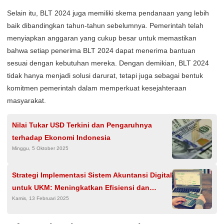
Selain itu, BLT 2024 juga memiliki skema pendanaan yang lebih
baik dibandingkan tahun-tahun sebelumnya. Pemerintah telah
menyiapkan anggaran yang cukup besar untuk memastikan
bahwa setiap penerima BLT 2024 dapat menerima bantuan
sesuai dengan kebutuhan mereka. Dengan demikian, BLT 2024
tidak hanya menjadi solusi darurat, tetapi juga sebagai bentuk
komitmen pemerintah dalam memperkuat kesejahteraan
masyarakat.
Nilai Tukar USD Terkini dan Pengaruhnya
terhadap Ekonomi Indonesia
Minggu, 5 Oktober 2025
Strategi Implementasi Sistem Akuntansi Digital
untuk UKM: Meningkatkan Efisiensi dan
Kamis, 13 Februari 2025
Akurasi Keuangan