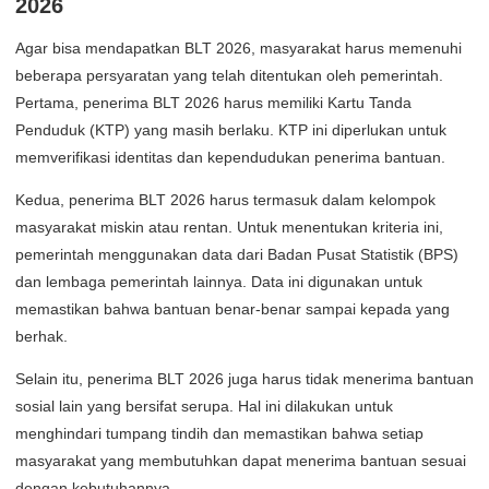
2026
Agar bisa mendapatkan BLT 2026, masyarakat harus memenuhi
beberapa persyaratan yang telah ditentukan oleh pemerintah.
Pertama, penerima BLT 2026 harus memiliki Kartu Tanda
Penduduk (KTP) yang masih berlaku. KTP ini diperlukan untuk
memverifikasi identitas dan kependudukan penerima bantuan.
Kedua, penerima BLT 2026 harus termasuk dalam kelompok
masyarakat miskin atau rentan. Untuk menentukan kriteria ini,
pemerintah menggunakan data dari Badan Pusat Statistik (BPS)
dan lembaga pemerintah lainnya. Data ini digunakan untuk
memastikan bahwa bantuan benar-benar sampai kepada yang
berhak.
Selain itu, penerima BLT 2026 juga harus tidak menerima bantuan
sosial lain yang bersifat serupa. Hal ini dilakukan untuk
menghindari tumpang tindih dan memastikan bahwa setiap
masyarakat yang membutuhkan dapat menerima bantuan sesuai
dengan kebutuhannya.