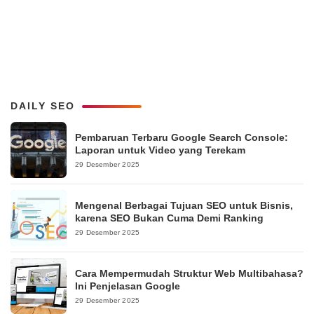
DAILY SEO
Pembaruan Terbaru Google Search Console:
Laporan untuk Video yang Terekam
29 Desember 2025
Mengenal Berbagai Tujuan SEO untuk Bisnis,
karena SEO Bukan Cuma Demi Ranking
29 Desember 2025
Cara Mempermudah Struktur Web Multibahasa?
Ini Penjelasan Google
29 Desember 2025