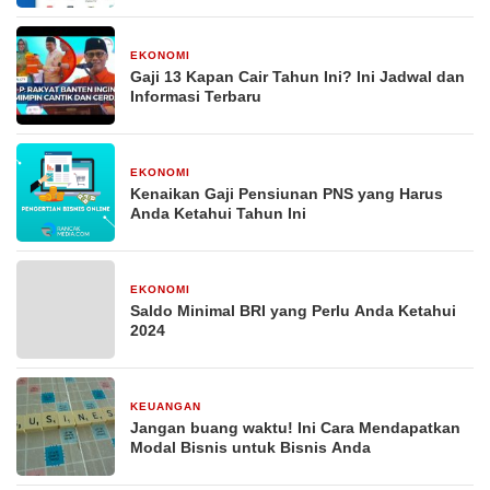
EKONOMI
29 Desember 2025
Gaji 13 Kapan Cair Tahun Ini? Ini Jadwal dan
Informasi Terbaru
EKONOMI
29 Desember 2025
Kenaikan Gaji Pensiunan PNS yang Harus
Anda Ketahui Tahun Ini
EKONOMI
29 Desember 2025
Saldo Minimal BRI yang Perlu Anda Ketahui
2024
KEUANGAN
29 Desember 2025
Jangan buang waktu! Ini Cara Mendapatkan
Modal Bisnis untuk Bisnis Anda