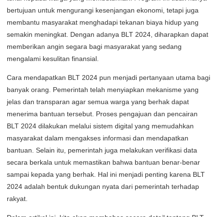
bertujuan untuk mengurangi kesenjangan ekonomi, tetapi juga
membantu masyarakat menghadapi tekanan biaya hidup yang
semakin meningkat. Dengan adanya BLT 2024, diharapkan dapat
memberikan angin segara bagi masyarakat yang sedang
mengalami kesulitan finansial.
Cara mendapatkan BLT 2024 pun menjadi pertanyaan utama bagi
banyak orang. Pemerintah telah menyiapkan mekanisme yang
jelas dan transparan agar semua warga yang berhak dapat
menerima bantuan tersebut. Proses pengajuan dan pencairan
BLT 2024 dilakukan melalui sistem digital yang memudahkan
masyarakat dalam mengakses informasi dan mendapatkan
bantuan. Selain itu, pemerintah juga melakukan verifikasi data
secara berkala untuk memastikan bahwa bantuan benar-benar
sampai kepada yang berhak. Hal ini menjadi penting karena BLT
2024 adalah bentuk dukungan nyata dari pemerintah terhadap
rakyat.