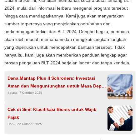
Dalam artikel ini, kita akan membahas secara detail tentang BLT
2024, mulai dari informasi terbaru mengenai program tersebut
hingga cara mendapatkannya. Kami juga akan menyertakan
sumber terpercaya yang menjelaskan perubahan dan
perkembangan terkini dari BLT 2024. Dengan begitu, pembaca
akan lebih mudah memahami dan mengikuti langkah-langkah
yang diperlukan untuk mendapatkan bantuan tersebut. Tidak
hanya itu, kami juga akan memberikan panduan lengkap agar
proses pengajuan BLT 2024 berjalan lancar dan tanpa kendala.
Dana Mantap Plus II Schroders: Investasi
Aman dan Menguntungkan untuk Masa Depan
Selasa, 7 Oktober 2025
Finansial Anda
Cek di Sini! Klasifikasi Bisnis untuk Wajib
Pajak
Rabu, 22 Oktober 2025