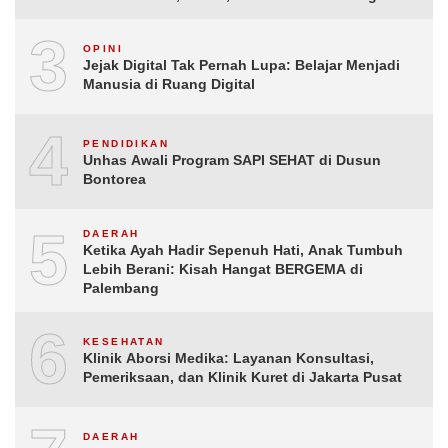
ke-81 Republik Indonesia
3
OPINI
Jejak Digital Tak Pernah Lupa: Belajar Menjadi
Manusia di Ruang Digital
4
PENDIDIKAN
Unhas Awali Program SAPI SEHAT di Dusun
Bontorea
5
DAERAH
Ketika Ayah Hadir Sepenuh Hati, Anak Tumbuh
Lebih Berani: Kisah Hangat BERGEMA di
Palembang
6
KESEHATAN
Klinik Aborsi Medika: Layanan Konsultasi,
Pemeriksaan, dan Klinik Kuret di Jakarta Pusat
DAERAH