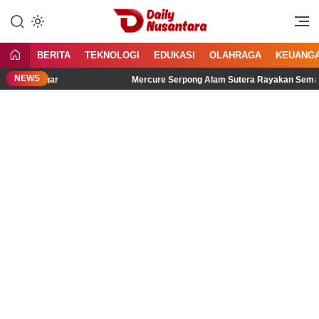
Lewati
ke
Menyajikan Fakta, Menginspirasi
Daily Nusantara
konten
Bangsa
BERITA
TEKNOLOGI
EDUKASI
OLAHRAGA
KEUANG
NEWS
idengar
Mercure Serpong Alam Sutera Rayakan Semangat Keme