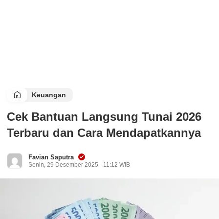
Keuangan
Cek Bantuan Langsung Tunai 2026
Terbaru dan Cara Mendapatkannya
Favian Saputra
Senin, 29 Desember 2025 - 11:12 WIB