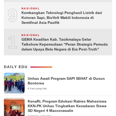
9
NASIONAL
Kembangkan Teknologi Penghasil Listrik dari
Kotoran Sapi, BioVolt Wakili Indonesia di
Semifinal Asia Pasifik
10
NASIONAL
GEMA Keadilan Kab. Tasikmalaya Gelar
Talkshow Kepemudaan “Peran Strategis Pemuda
dalam Upaya Bela Negara di Era Post-Truth”
DAILY EDU
Unhas Awali Program SAPI SEHAT di Dusun
Bontorea
4 hari yang lalu
KenaRi, Program Edukasi Rabies Mahasiswa
KKN-PK Unhas Tingkatkan Kesadaran Siswa
SD Negeri 4 Maccorawalie
2 minggu yang lalu