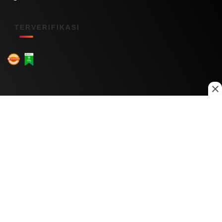
TERVERIFIKASI
Menu Kanal
Nasional
Daerah
Ekonomi
Pendidikan
Internasional
Hiburan
Olahraga
Teknologi
Keuangan
Menu Informasi
Tentang Kami
Redaksi
Kontak Kami
Kebijakan Privasi
Disclaimer
Pedoman Media Siber
Copyright © 2026 Daily Nusantara. All rights reserved.
© 2026
PT Digital Kreator Nusantara