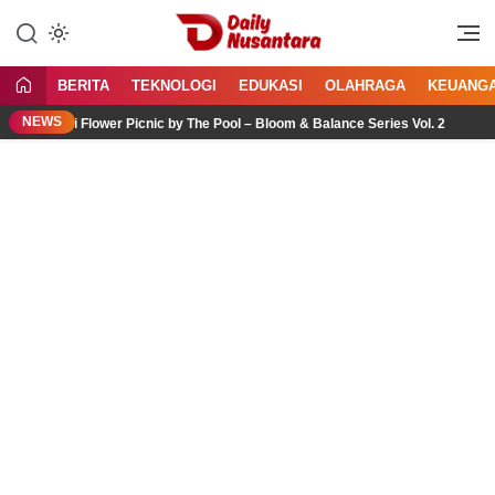
Lewati
ke
Menyajikan Fakta, Menginspirasi
Daily Nusantara
konten
Bangsa
BERITA
TEKNOLOGI
EDUKASI
OLAHRAGA
KEUANG
NEWS
ui Flower Picnic by The Pool – Bloom & Balance Series Vol. 2