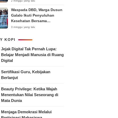
Anak
2 minggu yang lalu
Waspada DBD, Warga Dusun
Galalo Ikuti Penyuluhan
Kesehatan Bersama
Mahasiswa Pemberdayaan
3 minggu yang lalu
Masyarakat R-15 UNTAG
Surabaya 2026
Y KOPI
Jejak Digital Tak Pernah Lupa:
Belajar Menjadi Manusia di Ruang
Digital
Sertifikasi Guru, Kebijakan
Berlanjut
Beauty Privilege: Ketika Wajah
Menentukan Nilai Seseorang di
Mata Dunia
Menjaga Demokrasi Melalui
Partisipasi Mahasiswa