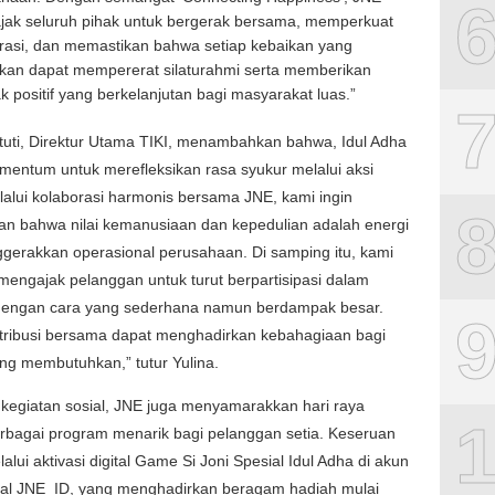
ak seluruh pihak untuk bergerak bersama, memperkuat
rasi, dan memastikan bahwa setiap kebaikan yang
rkan dapat mempererat silaturahmi serta memberikan
 positif yang berkelanjutan bagi masyarakat luas.”
tuti, Direktur Utama TIKI, menambahkan bahwa, Idul Adha
entum untuk merefleksikan rasa syukur melalui aksi
lalui kolaborasi harmonis bersama JNE, kami ingin
n bahwa nilai kemanusiaan dan kepedulian adalah energi
gerakkan operasional perusahaan. Di samping itu, kami
 mengajak pelanggan untuk turut berpartisipasi dalam
dengan cara yang sederhana namun berdampak besar.
ntribusi bersama dapat menghadirkan kebahagiaan bagi
ng membutuhkan,” tutur Yulina.
kegiatan sosial, JNE juga menyamarakkan hari raya
rbagai program menarik bagi pelanggan setia. Keseruan
alui aktivasi digital Game Si Joni Spesial Idul Adha di akun
ial JNE_ID, yang menghadirkan beragam hadiah mulai