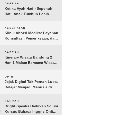
Anak Yatim dan Dhuafa
6
DAERAH
Tomohon
Ketika Ayah Hadir Sepenuh
Hati, Anak Tumbuh Lebih
Berani: Kisah Hangat
BERGEMA di Palembang
7
KESEHATAN
Klinik Aborsi Medika: Layanan
Konsultasi, Pemeriksaan, dan
Klinik Kuret di Jakarta Pusat
8
DAERAH
Itinerary Wisata Bandung 2
Hari 1 Malam Bersama Wisata
Happy
9
OPINI
Jejak Digital Tak Pernah Lupa:
Belajar Menjadi Manusia di
Ruang Digital
10
DAERAH
Bright Speaks Hadirkan Solusi
Kursus Bahasa Inggris Online