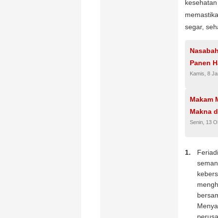
kesehatan
memastikan
segar, seh
Nasabah
Panen H
Kamis, 8 Ja
Makam M
Makna d
Senin, 13 O
Feriad
semang
kebers
mengha
bersam
Menyan
perusa