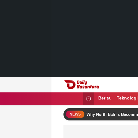
Lewati
ke
konten
Daily Nusantara
Menyajikan Fakta, Menginspirasi Ban
Berita
Teknologi
Bali Itinerary Ideas
Why North Bali Is Becoming the Favo
NEWS