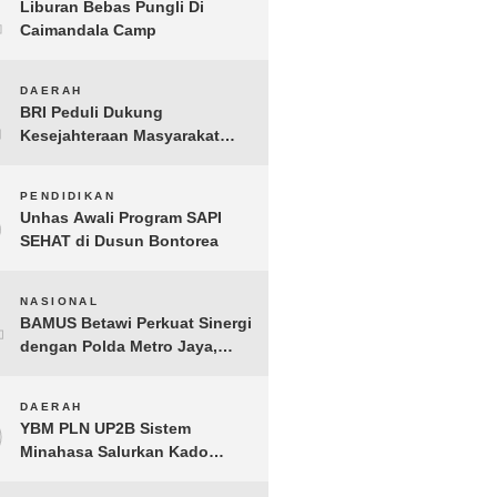
1
Liburan Bebas Pungli Di
Caimandala Camp
2
DAERAH
BRI Peduli Dukung
Kesejahteraan Masyarakat
Lewat Bantuan Sembako di
Probolinggo
3
PENDIDIKAN
Unhas Awali Program SAPI
SEHAT di Dusun Bontorea
4
NASIONAL
BAMUS Betawi Perkuat Sinergi
dengan Polda Metro Jaya,
Tegaskan Komitmen Menjaga
Jakarta Aman, Damai, dan
5
DAERAH
Kondusif Jelang HUT ke-81
YBM PLN UP2B Sistem
Republik Indonesia
Minahasa Salurkan Kado
Muharram 1448 H bagi 45