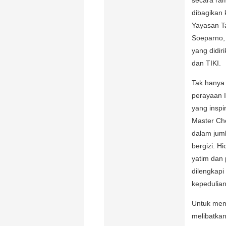
secara ra
dibagikan 
Yayasan T
Soeparno,
yang didir
dan TIKI.
Tak hanya 
perayaan I
yang inspi
Master Ch
dalam juml
bergizi. H
yatim dan
dilengkap
kepedulia
Untuk mem
melibatka