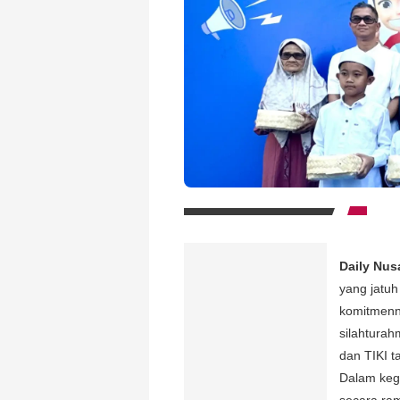
Daily Nus
yang jatu
komitmenn
silahturah
dan TIKI t
Dalam kegi