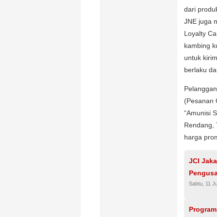
dari produ
JNE juga 
Loyalty C
kambing k
untuk kiri
berlaku da
Pelanggan
(Pesanan 
“Amunisi S
Rendang, T
harga pro
JCI Jak
Pengusa
Sabtu, 11 Ju
Program