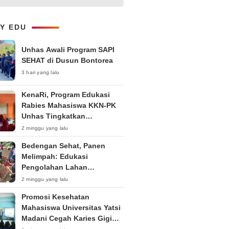
1-on-1 Interaktif untuk
Tingkatkan Kepercayaan Diri
Bicara
LY EDU
Unhas Awali Program SAPI
SEHAT di Dusun Bontorea
3 hari yang lalu
KenaRi, Program Edukasi
Rabies Mahasiswa KKN-PK
Unhas Tingkatkan
Kesadaran Siswa SD Negeri 4
2 minggu yang lalu
Maccorawalie
Bedengan Sehat, Panen
Melimpah: Edukasi
Pengolahan Lahan
Bedengan Organik bagi KWT
2 minggu yang lalu
dan Ibu PKK RT 04 RW 01
Promosi Kesehatan
Kelurahan Pakintelan
Mahasiswa Universitas Yatsi
Madani Cegah Karies Gigi