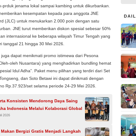
k-prduk jenama lokal sampai kambing untuk dikurbankan.
memberikan kesempatan kepada para anggota JNE
DAI
ard (JLC) untuk menukarkan 2.000 poin dengan satu
urban. JNE turut memberikan diskon spesial sebesar 50%
man internasional ke beberapa wilayah Timur Tengah yang
ri tanggal 21 hingga 30 Mei 2026.
 juga dapat menikmati promo istimewa dari Pesona
Oleh-oleh Nusantara) yang menghadirkan bundling hemat
pesial Idul Adha”. Paket menu pilihan yang terdiri dari Set
ongseng, dan Soto Betawi ini dapat dinikmati dengan
mo Rp.37.923/set selama periode 24-29 Mei 2026.
arta Konsisten Mendorong Daya Saing
ha Indonesia Melalui Kolaborasi Global
li 2026
 Makan Bergizi Gratis Menjadi Langkah