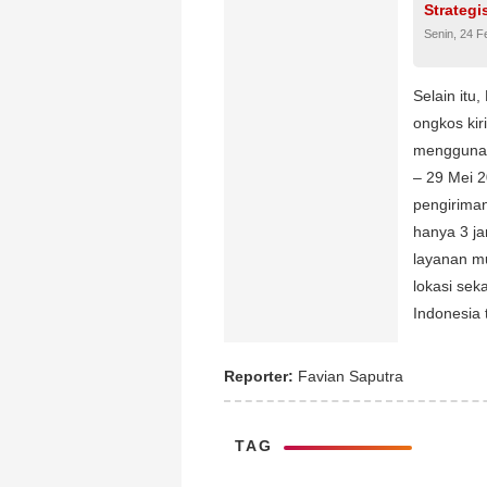
Strateg
Senin, 24 F
Selain itu
ongkos ki
menggunak
– 29 Mei 
pengiriman
hanya 3 jam
layanan m
lokasi sek
Indonesia t
Reporter:
Favian Saputra
TAG