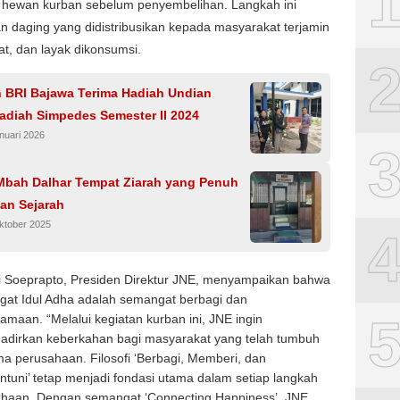
 hewan kurban sebelum penyembelihan. Langkah ini
 daging yang didistribusikan kepada masyarakat terjamin
at, dan layak dikonsumsi.
 BRI Bajawa Terima Hadiah Undian
adiah Simpedes Semester II 2024
nuari 2026
bah Dalhar Tempat Ziarah yang Penuh
an Sejarah
ktober 2025
i Soeprapto, Presiden Direktur JNE, menyampaikan bahwa
at Idul Adha adalah semangat berbagi dan
amaan. “Melalui kegiatan kurban ini, JNE ingin
dirkan keberkahan bagi masyarakat yang telah tumbuh
a perusahaan. Filosofi ‘Berbagi, Memberi, dan
tuni’ tetap menjadi fondasi utama dalam setiap langkah
haan. Dengan semangat ‘Connecting Happiness’, JNE