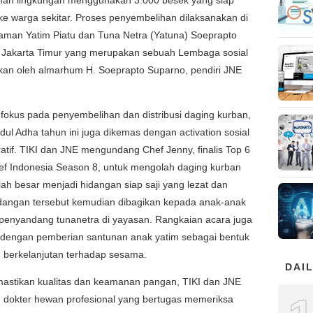
mah lingkungan menggunakan 3.000 besek yang siap
ke warga sekitar. Proses penyembelihan dilaksanakan di
aman Yatim Piatu dan Tuna Netra (Yatuna) Soeprapto
 Jakarta Timur yang merupakan sebuah Lembaga sosial
ikan oleh almarhum H. Soeprapto Suparno, pendiri JNE
fokus pada penyembelihan dan distribusi daging kurban,
dul Adha tahun ini juga dikemas dengan activation sosial
ratif. TIKI dan JNE mengundang Chef Jenny, finalis Top 6
ef Indonesia Season 8, untuk mengolah daging kurban
ah besar menjadi hidangan siap saji yang lezat dan
idangan tersebut kemudian dibagikan kepada anak-anak
 penyandang tunanetra di yayasan. Rangkaian acara juga
i dengan pemberian santunan anak yatim sebagai bentuk
n berkelanjutan terhadap sesama.
DAIL
astikan kualitas dan keamanan pangan, TIKI dan JNE
n dokter hewan profesional yang bertugas memeriksa