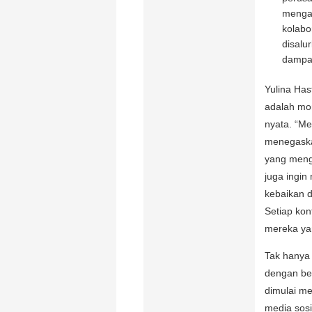
mengaj
kolabo
disalu
dampak
Yulina Has
adalah mom
nyata. “Me
menegaska
yang meng
juga ingin
kebaikan 
Setiap ko
mereka ya
Tak hanya 
dengan be
dimulai mel
media sos