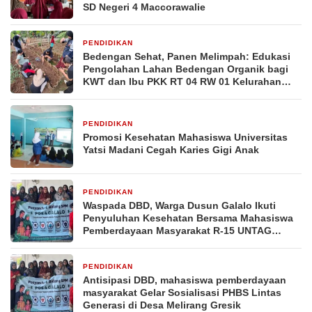
SD Negeri 4 Maccorawalie
PENDIDIKAN
2 minggu yang lalu
Bedengan Sehat, Panen Melimpah: Edukasi
Pengolahan Lahan Bedengan Organik bagi
KWT dan Ibu PKK RT 04 RW 01 Kelurahan
Pakintelan
PENDIDIKAN
2 minggu yang lalu
Promosi Kesehatan Mahasiswa Universitas
Yatsi Madani Cegah Karies Gigi Anak
PENDIDIKAN
3 minggu yang lalu
Waspada DBD, Warga Dusun Galalo Ikuti
Penyuluhan Kesehatan Bersama Mahasiswa
Pemberdayaan Masyarakat R-15 UNTAG
Surabaya 2026
PENDIDIKAN
3 minggu yang lalu
Antisipasi DBD, mahasiswa pemberdayaan
masyarakat Gelar Sosialisasi PHBS Lintas
Generasi di Desa Melirang Gresik