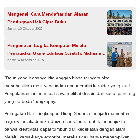
Mengenal, Cara Mendaftar dan Alasan
Pentingnya Hak Cipta Buku
Jumat, 10 Oktober 2025
Pengenalan Logika Komputer Melalui
Pembuatan Game Edukasi Scratch, Mahasiswa
Kamis, 4 Desember 2025
UNPAM Dorong Peningkatan Kemampuan
Berpikir Komputasional Siswa SD
“Daun yang biasanya kita anggap biasa ternyata bisa
menghasilkan motif yang indah dan memiliki karakter yang kuat.
Pengalaman ini membuat saya melihat desain dari sudut pandang
yang berbeda,” ungkapnya.
Peringatan Hari Lingkungan Hidup Sedunia menjadi momentum
bagi sivitas akademika Universitas Ciputra untuk menunjukkan
bahwa kreativitas dapat tumbuh dari kedekatan dengan alam.
Melalui karya-karya ecoprint, mereka tidak hanya menampilkan