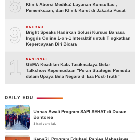
8
Klinik Aborsi Medika: Layanan Konsultasi,
Pemeriksaan, dan Klinik Kuret di Jakarta Pusat
9
DAERAH
Bright Speaks Hadirkan Solusi Kursus Bahasa
Inggris Online 1-on-1 Interaktif untuk Tingkatkan
Kepercayaan Diri Bicara
10
NASIONAL
GEMA Keadilan Kab. Tasikmalaya Gelar
Talkshow Kepemudaan “Peran Strategis Pemuda
dalam Upaya Bela Negara di Era Post-Truth”
DAILY EDU
Unhas Awali Program SAPI SEHAT di Dusun
Bontorea
3 hari yang lalu
KenaRi, Program Edukasi Rabies Mahasiswa