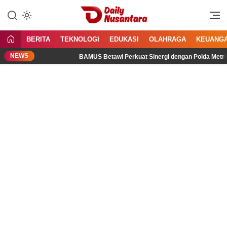
Lewati
ke
Menyajikan Fakta, Menginspirasi
Daily Nusantara
konten
Bangsa
BERITA
TEKNOLOGI
EDUKASI
OLAHRAGA
KEUANG
NEWS
ital
BAMUS Betawi Perkuat Sinergi dengan Polda Metro Jaya