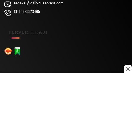
redaksi@dailynusantara.com
089-603320465
TERVERIFIKASI
Menu Kanal
Nasional
Daerah
Ekonomi
Pendidikan
Internasional
Hiburan
Olahraga
Teknologi
Keuangan
Menu Informasi
Tentang Kami
Redaksi
Kontak Kami
Kebijakan Privasi
Disclaimer
Pedoman Media Siber