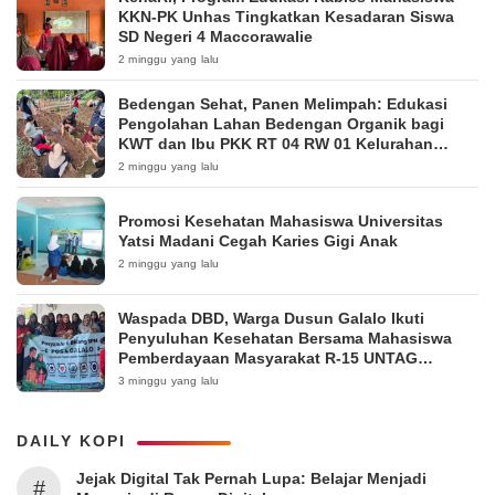
KKN-PK Unhas Tingkatkan Kesadaran Siswa
SD Negeri 4 Maccorawalie
2 minggu yang lalu
Bedengan Sehat, Panen Melimpah: Edukasi
Pengolahan Lahan Bedengan Organik bagi
KWT dan Ibu PKK RT 04 RW 01 Kelurahan
Pakintelan
2 minggu yang lalu
Promosi Kesehatan Mahasiswa Universitas
Yatsi Madani Cegah Karies Gigi Anak
2 minggu yang lalu
Waspada DBD, Warga Dusun Galalo Ikuti
Penyuluhan Kesehatan Bersama Mahasiswa
Pemberdayaan Masyarakat R-15 UNTAG
Surabaya 2026
3 minggu yang lalu
DAILY KOPI
Jejak Digital Tak Pernah Lupa: Belajar Menjadi
#