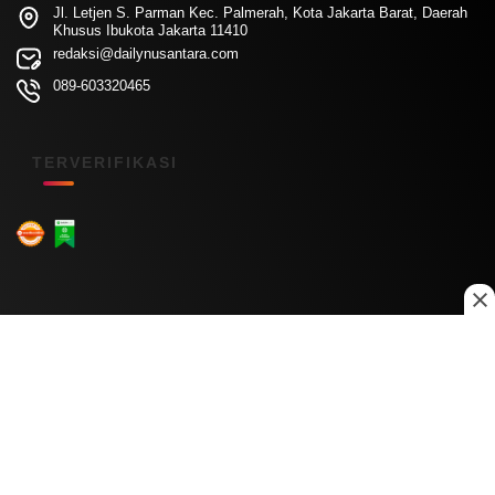
Jl. Letjen S. Parman Kec. Palmerah, Kota Jakarta Barat, Daerah
Khusus Ibukota Jakarta 11410
redaksi@dailynusantara.com
089-603320465
TERVERIFIKASI
Menu Kanal
Nasional
Daerah
Ekonomi
Pendidikan
Internasional
Hiburan
Olahraga
Teknologi
Keuangan
Menu Informasi
Tentang Kami
Redaksi
Kontak Kami
Kebijakan Privasi