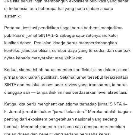
Jika kita serius ingin membangun ekosistem publikasi yang sehat
di Indonesia, ada beberapa hal yang perlu diubah secara
sistemik:
Pertama, institusi pendidikan tinggi harus berhenti menjadikan
publikasi di jurnal SINTA 1–2 sebagai satu-satunya indikator
kualitas dosen. Penilaian kinerja harus mempertimbangkan
konteks: jenis penelitian, sumber daya yang tersedia, dan dampak
nyata kepada masyarakat atau kebijakan.
Kedua, skema hibah harus memberikan fleksibilitas dalam pilihan
jurnal untuk luaran publikasi. Selama jurnal tersebut terakreditasi
SINTA dan melalui proses peer-review yang transparan, ia harus
dianggap sah — tanpa diskriminasi berdasarkan level akreditasi.
Ketiga, kita perlu menghentikan stigma terhadap jurnal SINTA 4–
5. Jurnal-jurnal ini bukan “jurnal kelas dua.” Mereka adalah bagian
penting dari ekosistem pengetahuan nasional yang sedang
tumbuh. Meremehkan mereka sama saja dengan meremehkan
ribuan dosen dan peneliti yang sedang berusaha keras