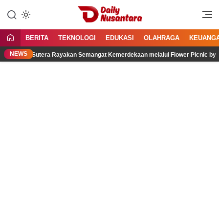
Lewati
ke
Menyajikan Fakta, Menginspirasi
Daily Nusantara
konten
Bangsa
BERITA
TEKNOLOGI
EDUKASI
OLAHRAGA
KEUANG
NEWS
lam Sutera Rayakan Semangat Kemerdekaan melalui Flower Picnic by The Pool