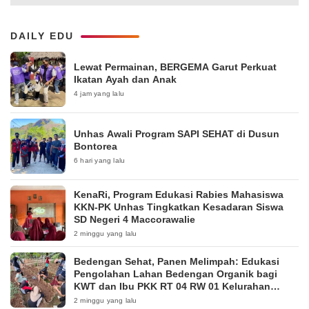
DAILY EDU
Lewat Permainan, BERGEMA Garut Perkuat
Ikatan Ayah dan Anak
4 jam yang lalu
Unhas Awali Program SAPI SEHAT di Dusun
Bontorea
6 hari yang lalu
KenaRi, Program Edukasi Rabies Mahasiswa
KKN-PK Unhas Tingkatkan Kesadaran Siswa
SD Negeri 4 Maccorawalie
2 minggu yang lalu
Bedengan Sehat, Panen Melimpah: Edukasi
Pengolahan Lahan Bedengan Organik bagi
KWT dan Ibu PKK RT 04 RW 01 Kelurahan
Pakintelan
2 minggu yang lalu