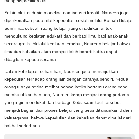
mengekspresikan diri.
Selain aktif di dunia modeling dan industri kreatif, Naureen juga
diperkenalkan pada nilai kepedulian sosial melalui Rumah Belajar
Sum’inna, sebuah ruang belajar yang dihadirkan untuk
mendukung kegiatan edukatif dan berbagi ilmu bagi anak-anak
secara gratis. Melalui kegiatan tersebut, Naureen belajar bahwa
ilmu dan kebaikan akan menjadi lebih berarti ketika dapat
dibagikan kepada sesama.
Dalam kehidupan sehari-hari, Naureen juga menunjukkan
kepedulian terhadap orang lain dengan caranya sendiri. Kedua
orang tuanya sering melihat bahwa ketika bertemu orang yang
membutuhkan bantuan, Naureen kerap menjadi orang pertama
yang ingin mendekat dan berbagi. Kebiasaan kecil tersebut
menjadi bagian dari proses belajar yang terus ditanamkan dalam
keluarganya, bahwa kepedulian dan kebaikan dapat dimulai dari
hal-hal sederhana.