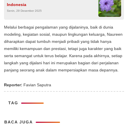
Indonesia
Senin, 29 Desember 2025
Melalui berbagai pengalaman yang dijalaninya, baik di dunia
modeling, kegiatan sosial, maupun lingkungan keluarga, Naureen
diharapkan dapat tumbuh menjadi pribadi yang tidak hanya
memiliki kemampuan dan prestasi, tetapi juga karakter yang baik
serta semangat untuk terus belajar. Karena pada akhirnya, setiap
langkah yang dijalani hari ini merupakan bagian dari perjalanan
panjang seorang anak dalam mempersiapkan masa depannya.
Reporter:
Favian Saputra
TAG
BACA JUGA