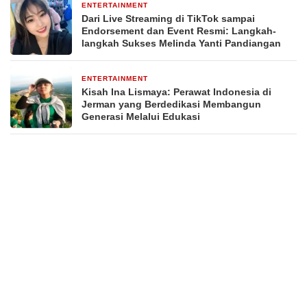
ENTERTAINMENT
1 bulan yang lalu
Dari Live Streaming di TikTok sampai
Endorsement dan Event Resmi: Langkah-
langkah Sukses Melinda Yanti Pandiangan
ENTERTAINMENT
1 bulan yang lalu
Kisah Ina Lismaya: Perawat Indonesia di
Jerman yang Berdedikasi Membangun
Generasi Melalui Edukasi