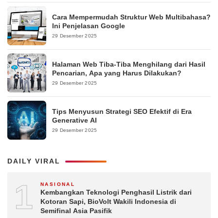
Cara Mempermudah Struktur Web Multibahasa?
Ini Penjelasan Google
29 Desember 2025
Halaman Web Tiba-Tiba Menghilang dari Hasil
Pencarian, Apa yang Harus Dilakukan?
29 Desember 2025
Tips Menyusun Strategi SEO Efektif di Era
Generative AI
29 Desember 2025
DAILY VIRAL
1
NASIONAL
Kembangkan Teknologi Penghasil Listrik dari
Kotoran Sapi, BioVolt Wakili Indonesia di
Semifinal Asia Pasifik