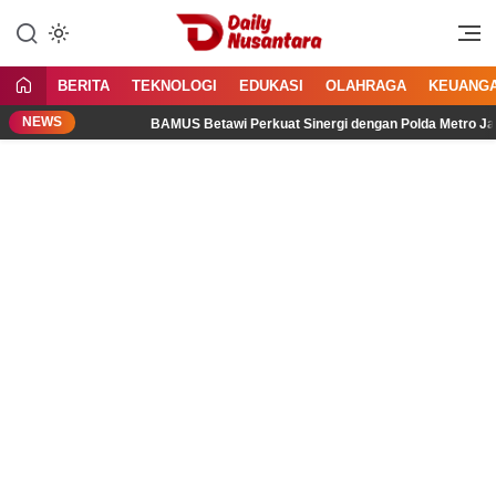
Lewati
ke
Menyajikan Fakta, Menginspirasi
Daily Nusantara
konten
Bangsa
BERITA
TEKNOLOGI
EDUKASI
OLAHRAGA
KEUANG
NEWS
BAMUS Betawi Perkuat Sinergi dengan Polda Metro Jaya, Te