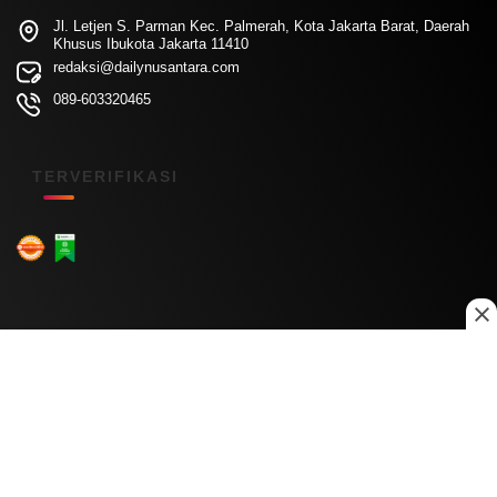
Jl. Letjen S. Parman Kec. Palmerah, Kota Jakarta Barat, Daerah
Khusus Ibukota Jakarta 11410
redaksi@dailynusantara.com
089-603320465
TERVERIFIKASI
Menu Kanal
Nasional
Daerah
Ekonomi
Pendidikan
Internasional
Hiburan
Olahraga
Teknologi
Keuangan
Menu Informasi
Tentang Kami
Redaksi
Kontak Kami
Kebijakan Privasi