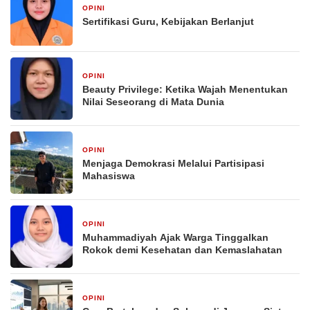
OPINI
2 minggu yang lalu
Sertifikasi Guru, Kebijakan Berlanjut
OPINI
2 minggu yang lalu
Beauty Privilege: Ketika Wajah Menentukan
Nilai Seseorang di Mata Dunia
OPINI
2 minggu yang lalu
Menjaga Demokrasi Melalui Partisipasi
Mahasiswa
OPINI
2 minggu yang lalu
Muhammadiyah Ajak Warga Tinggalkan
Rokok demi Kesehatan dan Kemaslahatan
OPINI
4 minggu yang lalu