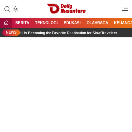
Lewati
ke
Menyajikan Fakta, Menginspirasi
Daily Nusantara
konten
Bangsa
BERITA
TEKNOLOGI
EDUKASI
OLAHRAGA
KEUANG
NEWS
 Bali Is Becoming the Favorite Destination for Slow Travelers