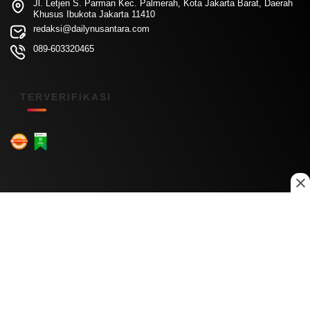
Jl. Letjen S. Parman Kec. Palmerah, Kota Jakarta Barat, Daerah
Khusus Ibukota Jakarta 11410
redaksi@dailynusantara.com
089-603320465
TERVERIFIKASI
Menu Kanal
Nasional
Daerah
Ekonomi
Pendidikan
Internasional
Hiburan
Olahraga
Teknologi
Keuangan
Menu Informasi
Tentang Kami
Redaksi
Kontak Kami
Kebijakan Privasi
Disclaimer
Pedoman Media Siber