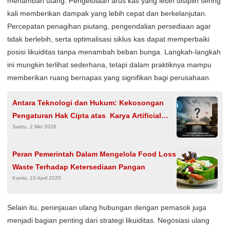
menambah utang. Pengelolaan arus kas yang lebih disiplin sering
kali memberikan dampak yang lebih cepat dan berkelanjutan.
Percepatan penagihan piutang, pengendalian persediaan agar
tidak berlebih, serta optimalisasi siklus kas dapat memperbaiki
posisi likuiditas tanpa menambah beban bunga. Langkah-langkah
ini mungkin terlihat sederhana, tetapi dalam praktiknya mampu
memberikan ruang bernapas yang signifikan bagi perusahaan.
Antara Teknologi dan Hukum: Kekosongan
Pengaturan Hak Cipta atas Karya Artificial
Sabtu, 2 Mei 2026
Intelligence (AI) di Indonesia
Peran Pemerintah Dalam Mengelola Food Loss
Waste Terhadap Ketersediaan Pangan
Kamis, 10 April 2025
Selain itu, peninjauan ulang hubungan dengan pemasok juga
menjadi bagian penting dari strategi likuiditas. Negosiasi ulang