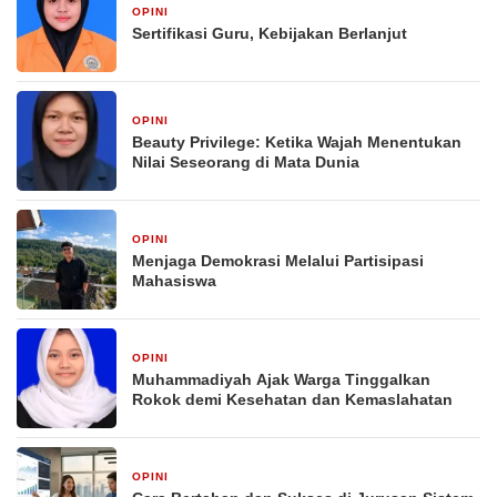
OPINI
2 minggu yang lalu
Sertifikasi Guru, Kebijakan Berlanjut
OPINI
2 minggu yang lalu
Beauty Privilege: Ketika Wajah Menentukan
Nilai Seseorang di Mata Dunia
OPINI
2 minggu yang lalu
Menjaga Demokrasi Melalui Partisipasi
Mahasiswa
OPINI
2 minggu yang lalu
Muhammadiyah Ajak Warga Tinggalkan
Rokok demi Kesehatan dan Kemaslahatan
OPINI
4 minggu yang lalu