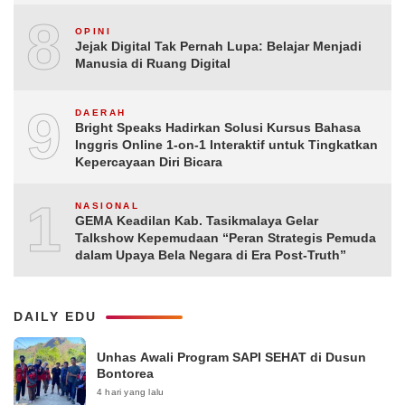
8
OPINI
Jejak Digital Tak Pernah Lupa: Belajar Menjadi
Manusia di Ruang Digital
9
DAERAH
Bright Speaks Hadirkan Solusi Kursus Bahasa
Inggris Online 1-on-1 Interaktif untuk Tingkatkan
Kepercayaan Diri Bicara
10
NASIONAL
GEMA Keadilan Kab. Tasikmalaya Gelar
Talkshow Kepemudaan “Peran Strategis Pemuda
dalam Upaya Bela Negara di Era Post-Truth”
DAILY EDU
Unhas Awali Program SAPI SEHAT di Dusun
Bontorea
4 hari yang lalu