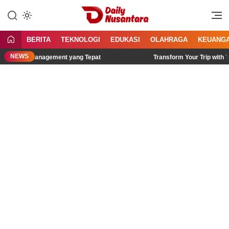
Lewati
ke
Menyajikan Fakta, Menginspirasi
Daily Nusantara
konten
Bangsa
BERITA
TEKNOLOGI
EDUKASI
OLAHRAGA
KEUANG
NEWS
Fleet Management yang Tepat
Transform Your Trip with These B