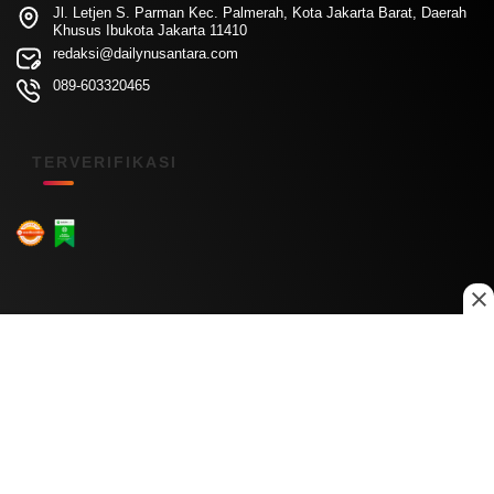
Jl. Letjen S. Parman Kec. Palmerah, Kota Jakarta Barat, Daerah
Khusus Ibukota Jakarta 11410
redaksi@dailynusantara.com
089-603320465
TERVERIFIKASI
Menu Kanal
Nasional
Daerah
Ekonomi
Pendidikan
Internasional
Hiburan
Olahraga
Teknologi
Keuangan
Menu Informasi
Tentang Kami
Redaksi
Kontak Kami
Kebijakan Privasi