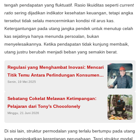
tengah pendapatan yang fluktuatif. Rasio likuiditas seperti
current
ratio
sering dijadikan indikator kesehatan keuangan, tetapi angka
tersebut tidak selalu mencerminkan kondisi riil arus kas.
Ketergantungan pada utang jangka pendek untuk menutup celah
kas sejatinya hanya menunda persoalan, bukan
menyelesaikannya. Ketika pendapatan tidak kunjung membaik,
utang justru berubah menjadi beban yang semakin berat.
Regulasi yang Menghambat Inovasi: Mencari
Titik Temu Antara Perlindungan Konsumen
Senin, 19 Mei 2025
dan Kebebasan Berwirausaha
Sebatang Cokelat Melawan Ketimpangan:
Pelajaran dari Tony’s Chocolonely
Minggu, 21 Juni 2026
Di sisi lain, struktur permodalan yang terlalu bertumpu pada utang
juga meningkatkan kerentanan perusahaan. Teori struktur modal