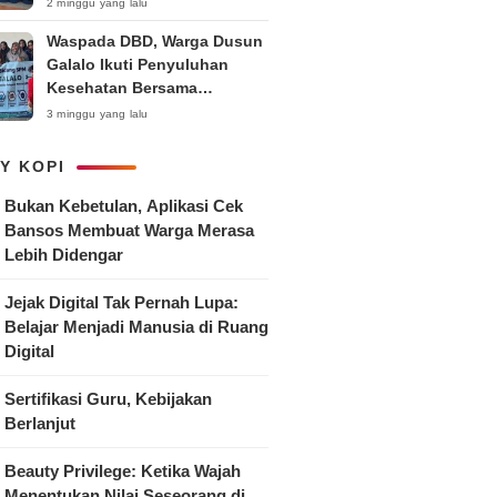
Anak
2 minggu yang lalu
Waspada DBD, Warga Dusun
Galalo Ikuti Penyuluhan
Kesehatan Bersama
Mahasiswa Pemberdayaan
3 minggu yang lalu
Masyarakat R-15 UNTAG
Surabaya 2026
Y KOPI
Bukan Kebetulan, Aplikasi Cek
Bansos Membuat Warga Merasa
Lebih Didengar
Jejak Digital Tak Pernah Lupa:
Belajar Menjadi Manusia di Ruang
Digital
Sertifikasi Guru, Kebijakan
Berlanjut
Beauty Privilege: Ketika Wajah
Menentukan Nilai Seseorang di