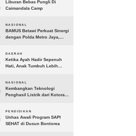
1
Liburan Bebas Pungli Di
Caimandala Camp
2
NASIONAL
BAMUS Betawi Perkuat Sinergi
dengan Polda Metro Jaya,
Tegaskan Komitmen Menjaga
Jakarta Aman, Damai, dan
3
DAERAH
Kondusif Jelang HUT ke-81
Ketika Ayah Hadir Sepenuh
Republik Indonesia
Hati, Anak Tumbuh Lebih
Berani: Kisah Hangat
BERGEMA di Palembang
4
NASIONAL
Kembangkan Teknologi
Penghasil Listrik dari Kotoran
Sapi, BioVolt Wakili Indonesia
di Semifinal Asia Pasifik
5
PENDIDIKAN
Unhas Awali Program SAPI
SEHAT di Dusun Bontorea