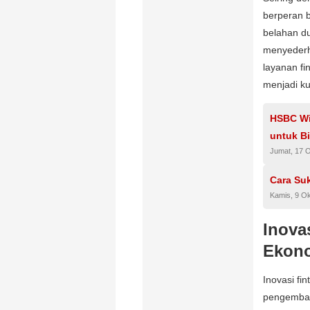
berperan 
belahan du
menyederh
layanan fin
menjadi k
HSBC Wis
untuk B
Jumat, 17 
Cara Suk
Kamis, 9 O
Inova
Ekono
Inovasi fi
pengemb