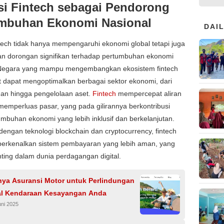
si Fintech sebagai Pendorong
mbuhan Ekonomi Nasional
DAI
ntech tidak hanya mempengaruhi ekonomi global tetapi juga
n dorongan signifikan terhadap pertumbuhan ekonomi
 Negara yang mampu mengembangkan ekosistem fintech
 dapat mengoptimalkan berbagai sektor ekonomi, dari
an hingga pengelolaan aset.
Fintech
mempercepat aliran
emperluas pasar, yang pada gilirannya berkontribusi
mbuhan ekonomi yang lebih inklusif dan berkelanjutan.
, dengan teknologi blockchain dan cryptocurrency, fintech
erkenalkan sistem pembayaran yang lebih aman, yang
ting dalam dunia perdagangan digital.
nya Asuransi Motor untuk Perlindungan
l Kendaraan Kesayangan Anda
uni 2025