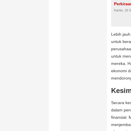
Perkiraa
Kamis, 18 
Lebih jauh
untuk ber
perusahaan
untuk men
mereka. Ha
ekonomi da
mendorong 
Kesim
Secara kes
dalam peng
finansial.
menjembat