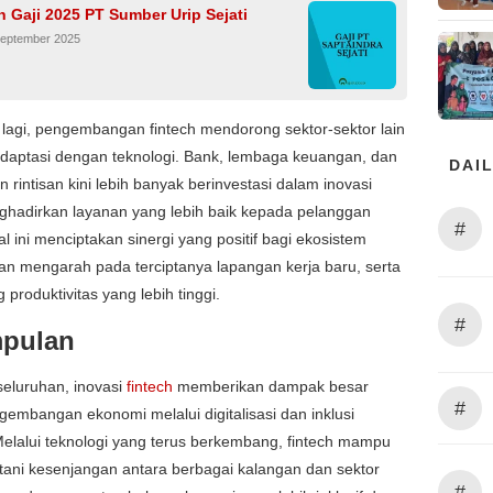
n Gaji 2025 PT Sumber Urip Sejati
September 2025
 lagi, pengembangan fintech mendorong sektor-sektor lain
adaptasi dengan teknologi. Bank, lembaga keuangan, dan
DAIL
 rintisan kini lebih banyak berinvestasi dalam inovasi
ghadirkan layanan yang lebih baik kepada pelanggan
#
l ini menciptakan sinergi yang positif bagi ekosistem
n mengarah pada terciptanya lapangan kerja baru, serta
produktivitas yang lebih tinggi.
#
pulan
eluruhan, inovasi
fintech
memberikan dampak besar
#
embangan ekonomi melalui digitalisasi dan inklusi
 Melalui teknologi yang terus berkembang, fintech mampu
ani kesenjangan antara berbagai kalangan dan sektor
#