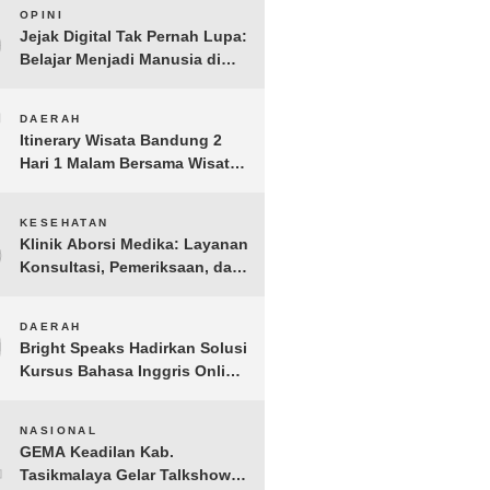
6
OPINI
Jejak Digital Tak Pernah Lupa:
Belajar Menjadi Manusia di
Ruang Digital
7
DAERAH
Itinerary Wisata Bandung 2
Hari 1 Malam Bersama Wisata
Happy
8
KESEHATAN
Klinik Aborsi Medika: Layanan
Konsultasi, Pemeriksaan, dan
Klinik Kuret di Jakarta Pusat
9
DAERAH
Bright Speaks Hadirkan Solusi
Kursus Bahasa Inggris Online
1-on-1 Interaktif untuk
Tingkatkan Kepercayaan Diri
10
NASIONAL
Bicara
GEMA Keadilan Kab.
Tasikmalaya Gelar Talkshow