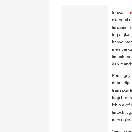
Inovasi
fin
ekonomi g
finansial,
terjangkau
hanya mem
memperkua
fintech me
dan mendor
Pentingny
dapat dip
transaksi 
bagi berba
lebih aktif
fintech ju
meningkat
Seiring de