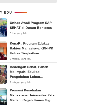
Kepemudaan “Peran Strategis
Pemuda dalam Upaya Bela
Negara di Era Post-Truth”
LY EDU
Unhas Awali Program SAPI
SEHAT di Dusun Bontorea
5 hari yang lalu
KenaRi, Program Edukasi
Rabies Mahasiswa KKN-PK
Unhas Tingkatkan
Kesadaran Siswa SD Negeri 4
2 minggu yang lalu
Maccorawalie
Bedengan Sehat, Panen
Melimpah: Edukasi
Pengolahan Lahan
Bedengan Organik bagi KWT
2 minggu yang lalu
dan Ibu PKK RT 04 RW 01
Promosi Kesehatan
Kelurahan Pakintelan
Mahasiswa Universitas Yatsi
Madani Cegah Karies Gigi