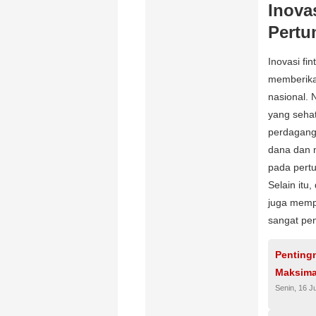
Inova
Pertu
Inovasi fi
memberika
nasional.
yang sehat
perdagang
dana dan m
pada pertu
Selain itu
juga memp
sangat pen
Penting
Maksima
Senin, 16 J