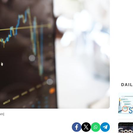
DAI
om]