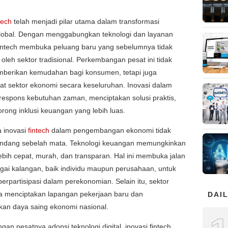
tech
telah menjadi pilar utama dalam transformasi
lobal. Dengan menggabungkan teknologi dan layanan
 fintech membuka peluang baru yang sebelumnya tidak
 oleh sektor tradisional. Perkembangan pesat ini tidak
berikan kemudahan bagi konsumen, tetapi juga
t sektor ekonomi secara keseluruhan. Inovasi dalam
respons kebutuhan zaman, menciptakan solusi praktis,
ong inklusi keuangan yang lebih luas.
a inovasi
fintech
dalam pengembangan ekonomi tidak
andang sebelah mata. Teknologi keuangan memungkinkan
lebih cepat, murah, dan transparan. Hal ini membuka jalan
gai kalangan, baik individu maupun perusahaan, untuk
 berpartisipasi dalam perekonomian. Selain itu, sektor
ga menciptakan lapangan pekerjaan baru dan
DAIL
kan daya saing ekonomi nasional.
ngan pesatnya adopsi teknologi digital, inovasi fintech