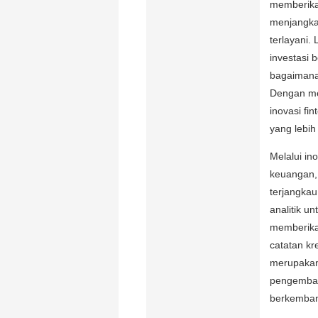
memberikan 
menjangka
terlayani.
investasi 
bagaimana
Dengan me
inovasi f
yang lebih
Melalui in
keuangan, 
terjangka
analitik u
memberika
catatan kr
merupakan 
pengemban
berkemba