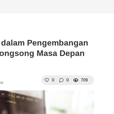
ch dalam Pengembangan
ongsong Masa Depan
l
0
0
709
WIB