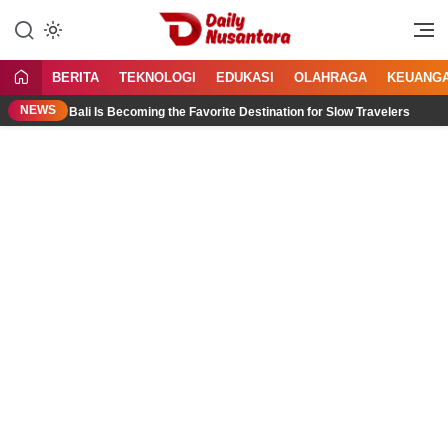
Lewati
ke
Menyajikan Fakta, Menginspirasi
Daily Nusantara
konten
Bangsa
BERITA
TEKNOLOGI
EDUKASI
OLAHRAGA
KEUANG
NEWS
rth Bali Is Becoming the Favorite Destination for Slow Travelers