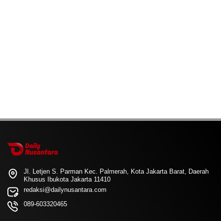
Jl. Letjen S. Parman Kec. Palmerah, Kota Jakarta Barat, Daerah
Khusus Ibukota Jakarta 11410
redaksi@dailynusantara.com
089-603320465