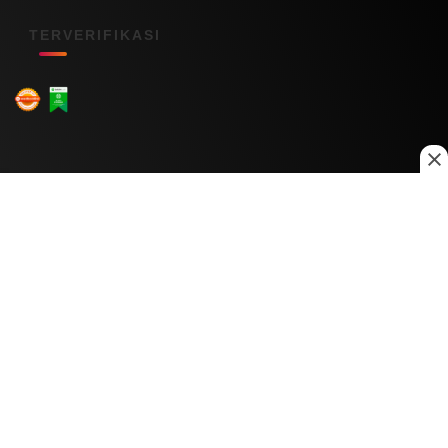
TERVERIFIKASI
Menu Kanal
Nasional
Daerah
Ekonomi
Pendidikan
Internasional
Hiburan
Olahraga
Teknologi
Keuangan
Menu Informasi
Tentang Kami
Redaksi
Kontak Kami
Kebijakan Privasi
Disclaimer
Pedoman Media Siber
Copyright © 2026 Daily Nusantara. All rights reserved.
© 2026
PT Digital Kreator Nusantara
0
0
597