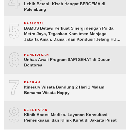
4
Lebih Berani: Kisah Hangat BERGEMA di
Palembang
5
NASIONAL
BAMUS Betawi Perkuat Sinergi dengan Polda
Metro Jaya, Tegaskan Komitmen Menjaga
Jakarta Aman, Damai, dan Kondusif Jelang HUT
ke-81 Republik Indonesia
6
PENDIDIKAN
Unhas Awali Program SAPI SEHAT di Dusun
Bontorea
7
DAERAH
Itinerary Wisata Bandung 2 Hari 1 Malam
Bersama Wisata Happy
8
KESEHATAN
Klinik Aborsi Medika: Layanan Konsultasi,
Pemeriksaan, dan Klinik Kuret di Jakarta Pusat