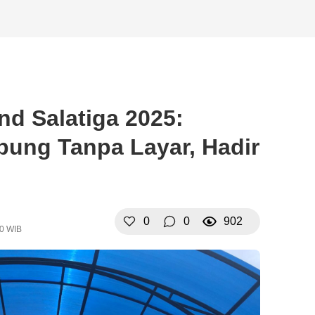
d Salatiga 2025:
bung Tanpa Layar, Hadir
0
0
902
20 WIB