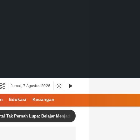
Jumat, 7 Agustus 2026
an
Edukasi
Keuangan
Pernah Lupa: Belajar Menjadi Manusia di Ruang Digital
BA