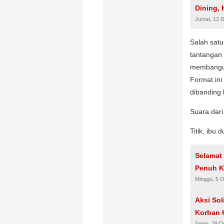
Dining, 
Jumat, 12 
APAC Tra
Salah satu
tantangan 
membangun
Format ini
dibanding 
Suara dari
Titik, ibu
Selamat
Penuh K
Minggu, 5 
Aksi Sol
Korban 
Senin, 29 