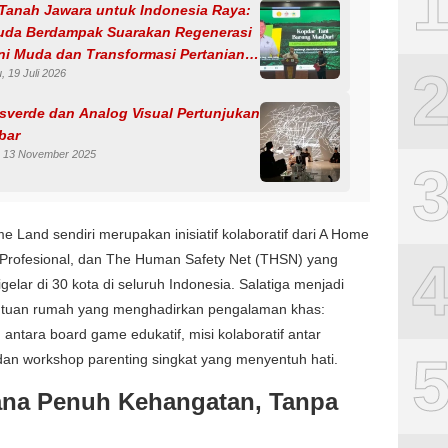
 Tanah Jawara untuk Indonesia Raya:
da Berdampak Suarakan Regenerasi
ni Muda dan Transformasi Pertanian
, 19 Juli 2026
en.
sverde dan Analog Visual Pertunjukan
bar
, 13 November 2025
 Land sendiri merupakan inisiatif kolaboratif dari A Home
 Profesional, dan The Human Safety Net (THSN) yang
igelar di 30 kota di seluruh Indonesia. Salatiga menjadi
u tuan rumah yang menghadirkan pengalaman khas:
antara board game edukatif, misi kolaboratif antar
dan workshop parenting singkat yang menyentuh hati.
na Penuh Kehangatan, Tanpa