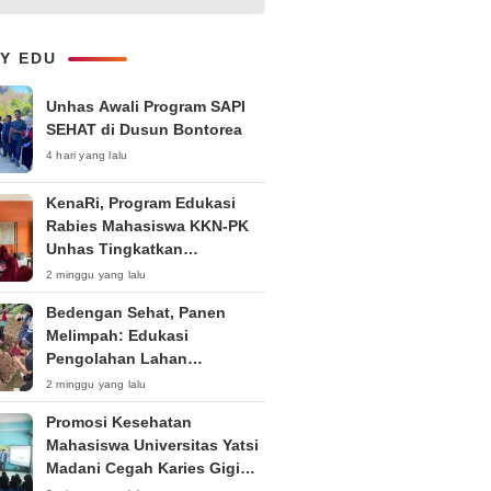
1-on-1 Interaktif untuk
Tingkatkan Kepercayaan Diri
Bicara
LY EDU
Unhas Awali Program SAPI
SEHAT di Dusun Bontorea
4 hari yang lalu
KenaRi, Program Edukasi
Rabies Mahasiswa KKN-PK
Unhas Tingkatkan
Kesadaran Siswa SD Negeri 4
2 minggu yang lalu
Maccorawalie
Bedengan Sehat, Panen
Melimpah: Edukasi
Pengolahan Lahan
Bedengan Organik bagi KWT
2 minggu yang lalu
dan Ibu PKK RT 04 RW 01
Promosi Kesehatan
Kelurahan Pakintelan
Mahasiswa Universitas Yatsi
Madani Cegah Karies Gigi