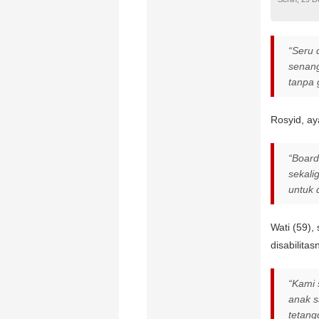
“Seru 
senang
tanpa 
Rosyid, a
“Board
sekali
untuk 
Wati (59),
disabilita
“Kami 
anak s
tetangg