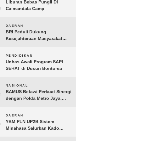
1
Liburan Bebas Pungli Di
Caimandala Camp
2
DAERAH
BRI Peduli Dukung
Kesejahteraan Masyarakat
Lewat Bantuan Sembako di
Probolinggo
3
PENDIDIKAN
Unhas Awali Program SAPI
SEHAT di Dusun Bontorea
4
NASIONAL
BAMUS Betawi Perkuat Sinergi
dengan Polda Metro Jaya,
Tegaskan Komitmen Menjaga
Jakarta Aman, Damai, dan
5
DAERAH
Kondusif Jelang HUT ke-81
YBM PLN UP2B Sistem
Republik Indonesia
Minahasa Salurkan Kado
Muharram 1448 H bagi 45