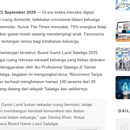
 21 September 2025
— Di era ketika interaksi digital
 ruang domestik, kelekatan emosional dalam keluarga
memudar. Survei The Times mencatat, 75% orangtua tetap
an gawai meski sedang mendampingi anak. Fenomena
i tantangan serius bagi ketahanan keluarga.
tantangan tersebut, Board Game Land Salatiga 2025
gai ruang rekreasi edukatif keluarga yang bebas distraksi
iselenggarakan oleh Ibu Profesional Salatiga di Taman
atiga, kegiatan ini mengangkat tema “Reconnect Tanpa
an berhasil menghimpun hampir 100 peserta dari 28
ang datang dari wilayah Salatiga dan sekitarnya.
 Game Land bukan sekadar ruang bermain, tetapi
n membangun kembali komunikasi dan ikatan
DAIL
nal dalam keluarga,” ujar Davina Khan, Ketua
ana Board Game Land Salatiga.