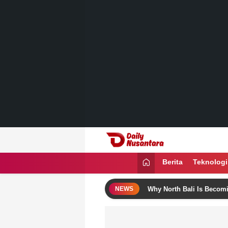
Lewati
ke
konten
Daily Nusantara
Menyajikan Fakta, Menginspirasi Ban
Berita
Teknologi
e Bali Itinerary Ideas
Why North Bali Is Becoming the Fa
NEWS