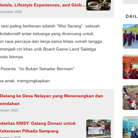
Hotels, Lifestyle Experiences, and Global
Desember 2025
vel Culture
DAI
 sesi paling berkesan adalah “Misi Sarang”, sebuah
kolaboratif antar keluarga yang dirancang untuk
 rasa percaya dan kerja sama lintas rumah tangga.
 menjadi ciri khas unik Board Game Land Salatiga
kota lainnya.
 Peserta: “Ini Bukan Sekadar Bermain”
 dua anak, mengungkapkan:
 Datang ke Desa Nelayan yang Menenangkan dan
eindahan
Oktober 2025
idaritas KMSY: Galang Donasi untuk
Kekerasan Pilkada Sampang
Desember 2025