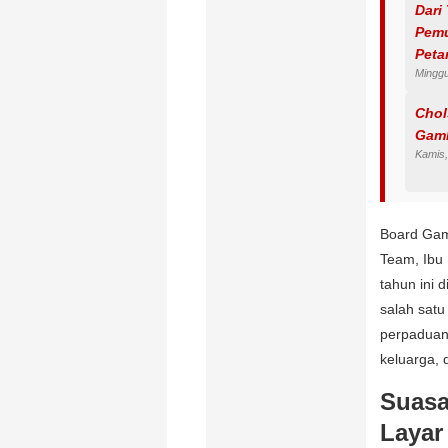
Dari
Pemu
Peta
Minggu
Bant
Chol
Gam
Kamis
Board Game
Team, Ibu
tahun ini d
salah sat
perpaduan 
keluarga, 
Suasa
Layar