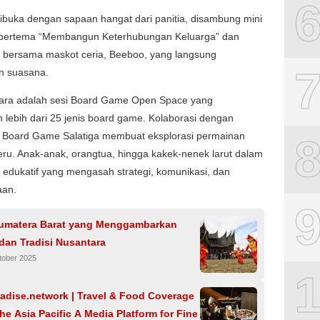
ibuka dengan sapaan hangat dari panitia, disambung mini
bertema “Membangun Keterhubungan Keluarga” dan
u bersama maskot ceria, Beeboo, yang langsung
n suasana.
ara adalah sesi Board Game Open Space yang
 lebih dari 25 jenis board game. Kolaborasi dengan
 Board Game Salatiga membuat eksplorasi permainan
ru. Anak-anak, orangtua, hingga kakek-nenek larut dalam
edukatif yang mengasah strategi, komunikasi, dan
aan.
Sumatera Barat yang Menggambarkan
dan Tradisi Nusantara
tober 2025
adise.network | Travel & Food Coverage
he Asia Pacific A Media Platform for Fine