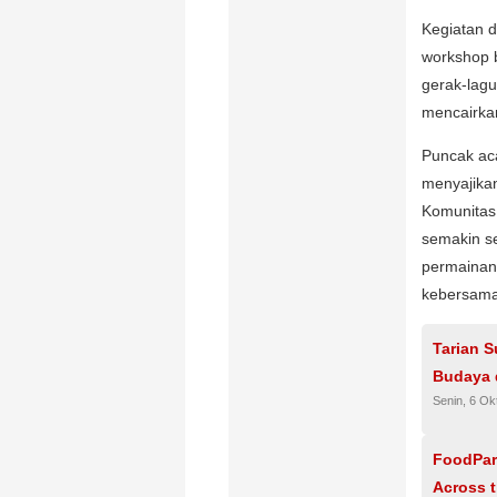
Kegiatan d
workshop 
gerak-lag
mencairka
Puncak ac
menyajikan
Komunitas
semakin se
permainan 
kebersam
Tarian 
Budaya 
Senin, 6 Ok
FoodPar
Across t