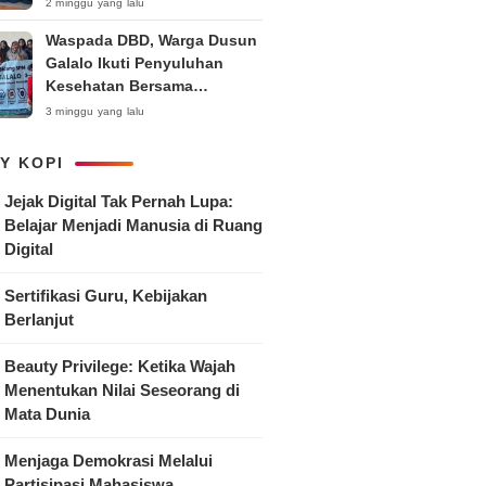
Anak
2 minggu yang lalu
Waspada DBD, Warga Dusun
Galalo Ikuti Penyuluhan
Kesehatan Bersama
Mahasiswa Pemberdayaan
3 minggu yang lalu
Masyarakat R-15 UNTAG
Surabaya 2026
Y KOPI
Jejak Digital Tak Pernah Lupa:
Belajar Menjadi Manusia di Ruang
Digital
Sertifikasi Guru, Kebijakan
Berlanjut
Beauty Privilege: Ketika Wajah
Menentukan Nilai Seseorang di
Mata Dunia
Menjaga Demokrasi Melalui
Partisipasi Mahasiswa