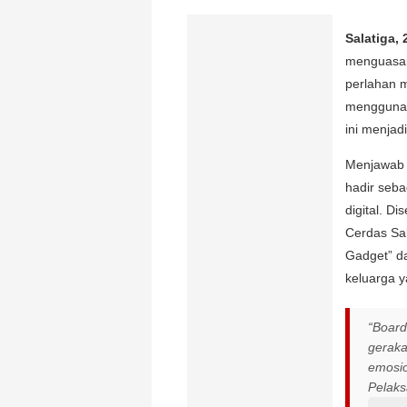
Salatiga,
menguasai
perlahan 
menggunak
ini menjad
Menjawab 
hadir seba
digital. D
Cerdas Sal
Gadget” d
keluarga y
“Board
geraka
emosio
Pelaks