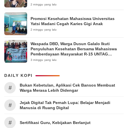
Pakintelan
2 minggu yang lalu
Promosi Kesehatan Mahasiswa Universitas
Yatsi Madani Cegah Karies Gigi Anak
2 minggu yang lalu
Waspada DBD, Warga Dusun Galalo Ikuti
Penyuluhan Kesehatan Bersama Mahasiswa
Pemberdayaan Masyarakat R-15 UNTAG
Surabaya 2026
3 minggu yang lalu
DAILY KOPI
Bukan Kebetulan, Aplikasi Cek Bansos Membuat
#
Warga Merasa Lebih Didengar
Jejak Digital Tak Pernah Lupa: Belajar Menjadi
#
Manusia di Ruang Digital
#
Sertifikasi Guru, Kebijakan Berlanjut