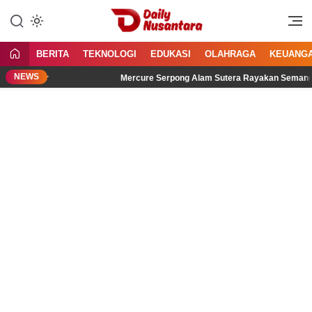
Lewati
ke
Menyajikan Fakta, Menginspirasi
Daily Nusantara
konten
Bangsa
BERITA
TEKNOLOGI
EDUKASI
OLAHRAGA
KEUANG
NEWS
idengar
Mercure Serpong Alam Sutera Rayakan Semangat Kemer