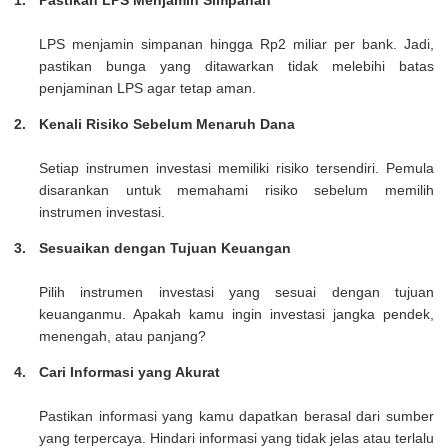
Pastikan LPS Menjamin Simpanan
LPS menjamin simpanan hingga Rp2 miliar per bank. Jadi,
pastikan bunga yang ditawarkan tidak melebihi batas
penjaminan LPS agar tetap aman.
Kenali Risiko Sebelum Menaruh Dana
Setiap instrumen investasi memiliki risiko tersendiri. Pemula
disarankan untuk memahami risiko sebelum memilih
instrumen investasi.
Sesuaikan dengan Tujuan Keuangan
Pilih instrumen investasi yang sesuai dengan tujuan
keuanganmu. Apakah kamu ingin investasi jangka pendek,
menengah, atau panjang?
Cari Informasi yang Akurat
Pastikan informasi yang kamu dapatkan berasal dari sumber
yang terpercaya. Hindari informasi yang tidak jelas atau terlalu