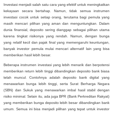
Investasi menjadi salah satu cara yang efektif untuk meningkatkan
kekayaan secara bertahap. Namun, tidak semua instrumen
investasi cocok untuk setiap orang, terutama bagi pemula yang
masih mencari pilihan yang aman dan menguntungkan. Dalam
dunia finansial, deposito sering dianggap sebagai pilihan utama
karena tingkat risikonya yang rendah. Namun, dengan bunga
yang relatif kecil dan pajak final yang memengaruhi keuntungan,
banyak investor pemula mulai mencari alternatif lain yang bisa
memberikan hasil lebih besar.
Beberapa instrumen investasi yang lebih menarik dan berpotensi
memberikan return lebih tinggi dibandingkan deposito bank biasa
telah muncul. Contohnya adalah deposito bank digital yang
menawarkan bunga lebih tinggi, serta Surat Berharga Negara
(SBN) dan Sukuk yang menawarkan imbal hasil stabil dengan
risiko minimal. Selain itu, ada juga BPR (Bank Perkreditan Rakyat)
yang memberikan bunga deposito lebih besar dibandingkan bank
umum. Semua ini bisa menjadi pilihan yang tepat untuk investor