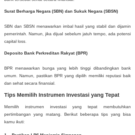
Surat Berharga Negara (SBN) dan Sukuk Negara (SBSN)
SBN dan SBSN menawarkan imbal hasil yang stabil dan dijamin
pemerintah. Namun, jika dijual sebelum jatuh tempo, ada potensi
capital loss.
Deposito Bank Perkreditan Rakyat (BPR)
BPR menawarkan bunga yang lebih tinggi dibandingkan bank
umum. Namun, pastikan BPR yang dipilih memiliki reputasi baik
dan sehat secara finansial.
Tips Memilih Instrumen Investasi yang Tepat
Memilih instrumen investasi yang tepat membutuhkan
pertimbangan yang matang. Berikut beberapa tips yang bisa
kamu ikuti: