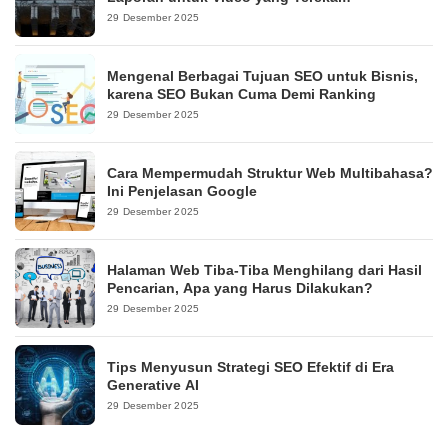
29 Desember 2025
Mengenal Berbagai Tujuan SEO untuk Bisnis,
karena SEO Bukan Cuma Demi Ranking
29 Desember 2025
Cara Mempermudah Struktur Web Multibahasa?
Ini Penjelasan Google
29 Desember 2025
Halaman Web Tiba-Tiba Menghilang dari Hasil
Pencarian, Apa yang Harus Dilakukan?
29 Desember 2025
Tips Menyusun Strategi SEO Efektif di Era
Generative AI
29 Desember 2025