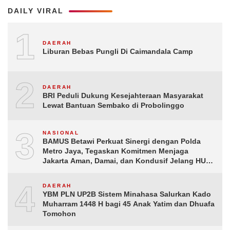
DAILY VIRAL
1
DAERAH
Liburan Bebas Pungli Di Caimandala Camp
2
DAERAH
BRI Peduli Dukung Kesejahteraan Masyarakat
Lewat Bantuan Sembako di Probolinggo
3
NASIONAL
BAMUS Betawi Perkuat Sinergi dengan Polda
Metro Jaya, Tegaskan Komitmen Menjaga
Jakarta Aman, Damai, dan Kondusif Jelang HUT
ke-81 Republik Indonesia
4
DAERAH
YBM PLN UP2B Sistem Minahasa Salurkan Kado
Muharram 1448 H bagi 45 Anak Yatim dan Dhuafa
Tomohon