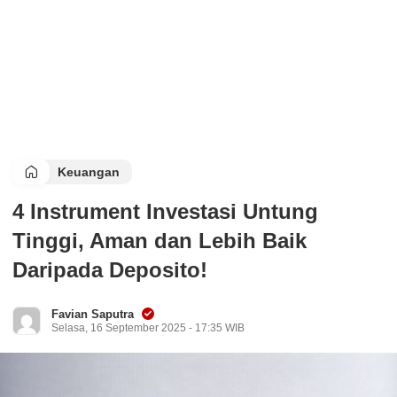
Keuangan
4 Instrument Investasi Untung
Tinggi, Aman dan Lebih Baik
Daripada Deposito!
Favian Saputra
Selasa, 16 September 2025 - 17:35 WIB