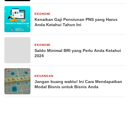
EKONOMI
29 Desember 2025
Kenaikan Gaji Pensiunan PNS yang Harus
Anda Ketahui Tahun Ini
EKONOMI
29 Desember 2025
Saldo Minimal BRI yang Perlu Anda Ketahui
2024
KEUANGAN
29 Desember 2025
Jangan buang waktu! Ini Cara Mendapatkan
Modal Bisnis untuk Bisnis Anda