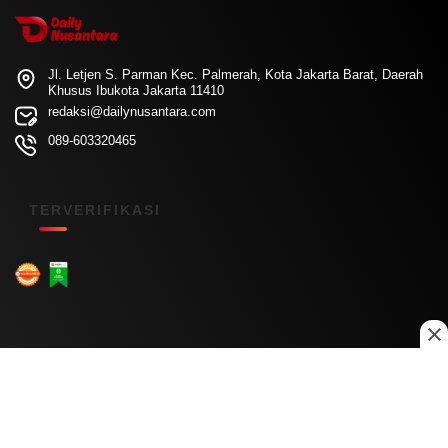
Jl. Letjen S. Parman Kec. Palmerah, Kota Jakarta Barat, Daerah
Khusus Ibukota Jakarta 11410
redaksi@dailynusantara.com
089-603320465
TERVERIFIKASI
Menu Kanal
Nasional
Daerah
Ekonomi
Pendidikan
Internasional
Hiburan
Olahraga
Teknologi
Keuangan