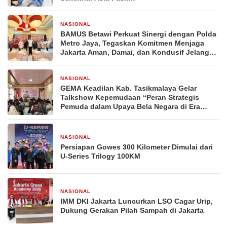
NASIONAL
5 hari yang lalu
BAMUS Betawi Perkuat Sinergi dengan Polda
Metro Jaya, Tegaskan Komitmen Menjaga
Jakarta Aman, Damai, dan Kondusif Jelang
HUT ke-81 Republik Indonesia
NASIONAL
6 hari yang lalu
GEMA Keadilan Kab. Tasikmalaya Gelar
Talkshow Kepemudaan “Peran Strategis
Pemuda dalam Upaya Bela Negara di Era
Post-Truth”
NASIONAL
2 minggu yang lalu
Persiapan Gowes 300 Kilometer Dimulai dari
U-Series Trilogy 100KM
NASIONAL
2 minggu yang lalu
IMM DKI Jakarta Luncurkan LSO Cagar Urip,
Dukung Gerakan Pilah Sampah di Jakarta