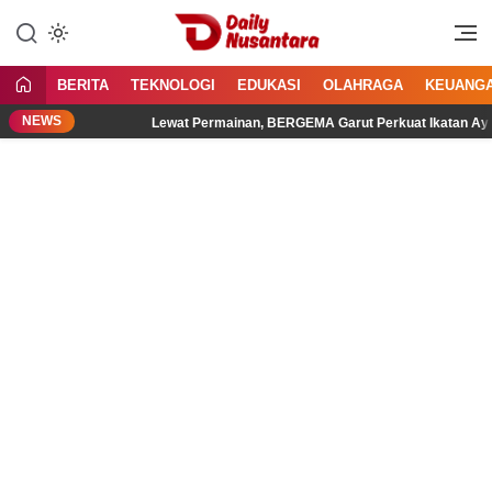
Lewati
ke
Menyajikan Fakta, Menginspirasi
Daily Nusantara
konten
Bangsa
BERITA
TEKNOLOGI
EDUKASI
OLAHRAGA
KEUANG
NEWS
l
Lewat Permainan, BERGEMA Garut Perkuat Ikatan Ayah da