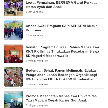
Lewat Permainan, BERGEMA Garut Perkuat
Ikatan Ayah dan Anak
8 jam yang lalu
Unhas Awali Program SAPI SEHAT di Dusun
Bontorea
6 hari yang lalu
KenaRi, Program Edukasi Rabies Mahasiswa
KKN-PK Unhas Tingkatkan Kesadaran Siswa
SD Negeri 4 Maccorawalie
2 minggu yang lalu
Bedengan Sehat, Panen Melimpah: Edukasi
Pengolahan Lahan Bedengan Organik bagi
KWT dan Ibu PKK RT 04 RW 01 Kelurahan
Pakintelan
2 minggu yang lalu
Promosi Kesehatan Mahasiswa Universitas
Yatsi Madani Cegah Karies Gigi Anak
3 minggu yang lalu