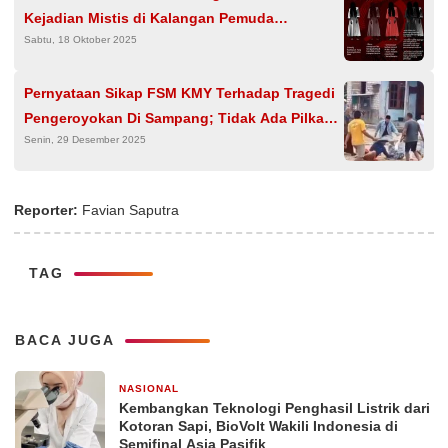
Kejadian Mistis di Kalangan Pemuda
Sabtu, 18 Oktober 2025
Indonesia
Pernyataan Sikap FSM KMY Terhadap Tragedi
Pengeroyokan Di Sampang; Tidak Ada Pilkada
Senin, 29 Desember 2025
Seharga Nyawa
Reporter:
Favian Saputra
TAG
BACA JUGA
NASIONAL
2 hari yang lalu
Kembangkan Teknologi Penghasil Listrik dari
Kotoran Sapi, BioVolt Wakili Indonesia di
Semifinal Asia Pasifik