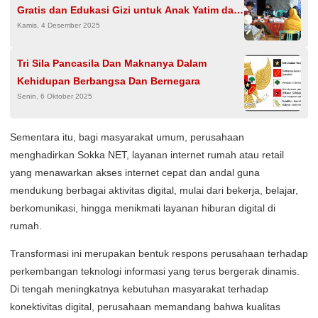
Gratis dan Edukasi Gizi untuk Anak Yatim dan
Kamis, 4 Desember 2025
Buruh Tani di Karawang
Tri Sila Pancasila Dan Maknanya Dalam
Kehidupan Berbangsa Dan Bernegara
Senin, 6 Oktober 2025
Sementara itu, bagi masyarakat umum, perusahaan
menghadirkan Sokka NET, layanan internet rumah atau retail
yang menawarkan akses internet cepat dan andal guna
mendukung berbagai aktivitas digital, mulai dari bekerja, belajar,
berkomunikasi, hingga menikmati layanan hiburan digital di
rumah.
Transformasi ini merupakan bentuk respons perusahaan terhadap
perkembangan teknologi informasi yang terus bergerak dinamis.
Di tengah meningkatnya kebutuhan masyarakat terhadap
konektivitas digital, perusahaan memandang bahwa kualitas