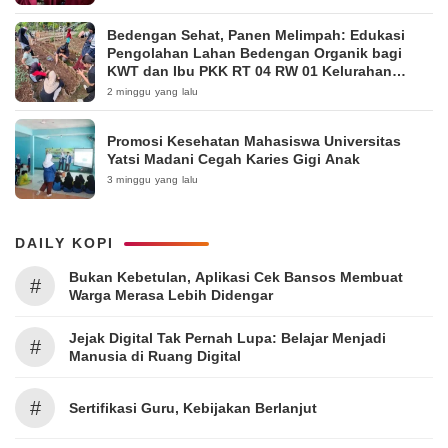
Bedengan Sehat, Panen Melimpah: Edukasi
Pengolahan Lahan Bedengan Organik bagi
KWT dan Ibu PKK RT 04 RW 01 Kelurahan
Pakintelan
2 minggu yang lalu
Promosi Kesehatan Mahasiswa Universitas
Yatsi Madani Cegah Karies Gigi Anak
3 minggu yang lalu
DAILY KOPI
Bukan Kebetulan, Aplikasi Cek Bansos Membuat
#
Warga Merasa Lebih Didengar
Jejak Digital Tak Pernah Lupa: Belajar Menjadi
#
Manusia di Ruang Digital
#
Sertifikasi Guru, Kebijakan Berlanjut