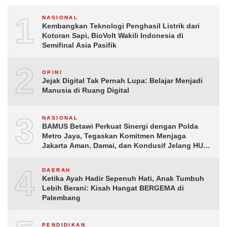
1
NASIONAL
Kembangkan Teknologi Penghasil Listrik dari
Kotoran Sapi, BioVolt Wakili Indonesia di
Semifinal Asia Pasifik
2
OPINI
Jejak Digital Tak Pernah Lupa: Belajar Menjadi
Manusia di Ruang Digital
3
NASIONAL
BAMUS Betawi Perkuat Sinergi dengan Polda
Metro Jaya, Tegaskan Komitmen Menjaga
Jakarta Aman, Damai, dan Kondusif Jelang HUT
ke-81 Republik Indonesia
4
DAERAH
Ketika Ayah Hadir Sepenuh Hati, Anak Tumbuh
Lebih Berani: Kisah Hangat BERGEMA di
Palembang
PENDIDIKAN