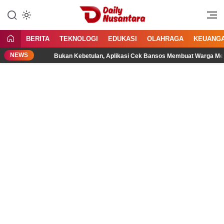
Lewati
ke
Menyajikan Fakta, Menginspirasi
Daily Nusantara
konten
Bangsa
BERITA
TEKNOLOGI
EDUKASI
OLAHRAGA
KEUANG
NEWS
Bukan Kebetulan, Aplikasi Cek Bansos Membuat Warga Merasa L