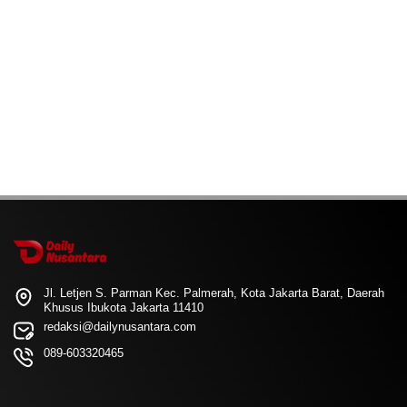
Jl. Letjen S. Parman Kec. Palmerah, Kota Jakarta Barat, Daerah
Khusus Ibukota Jakarta 11410
redaksi@dailynusantara.com
089-603320465