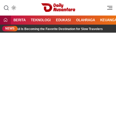
Lewati
ke
Menyajikan Fakta, Menginspirasi
Daily Nusantara
konten
Bangsa
BERITA
TEKNOLOGI
EDUKASI
OLAHRAGA
KEUANG
NEWS
th Bali Is Becoming the Favorite Destination for Slow Travelers