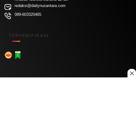
redaksi@dailynusantara.com
089-603320465
TERVERIFIKASI
Menu Kanal
Nasional
Daerah
Ekonomi
Pendidikan
Internasional
Hiburan
Olahraga
Teknologi
Keuangan
Menu Informasi
Tentang Kami
Redaksi
Kontak Kami
Kebijakan Privasi
Disclaimer
Pedoman Media Siber