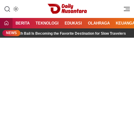
Lewati
ke
Menyajikan Fakta, Menginspirasi
Daily Nusantara
konten
Bangsa
BERITA
TEKNOLOGI
EDUKASI
OLAHRAGA
KEUANG
NEWS
 North Bali Is Becoming the Favorite Destination for Slow Travelers