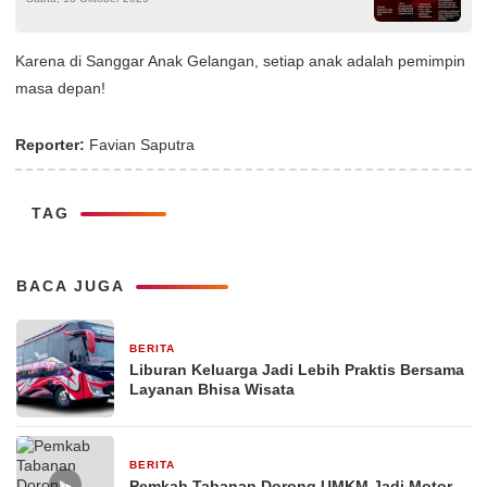
Indonesia
Karena di Sanggar Anak Gelangan, setiap anak adalah pemimpin
masa depan!
Reporter:
Favian Saputra
TAG
BACA JUGA
BERITA
1 bulan yang lalu
Liburan Keluarga Jadi Lebih Praktis Bersama
Layanan Bhisa Wisata
BERITA
26 Februari 2026
▶
Pemkab Tabanan Dorong UMKM Jadi Motor