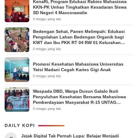
KenaRi, Program Edukasi Rabies Mahasiswa
KKN-PK Unhas Tingkatkan Kesadaran Siswa
SD Negeri 4 Maccorawalie
2 minggu yang lalu
Bedengan Sehat, Panen Melimpah: Edukasi
Pengolahan Lahan Bedengan Organik bagi
KWT dan Ibu PKK RT 04 RW 01 Kelurahan
Pakintelan
2 minggu yang lalu
Promosi Kesehatan Mahasiswa Universitas
Yatsi Madani Cegah Karies Gigi Anak
2 minggu yang lalu
Waspada DBD, Warga Dusun Galalo Ikuti
Penyuluhan Kesehatan Bersama Mahasiswa
Pemberdayaan Masyarakat R-15 UNTAG
Surabaya 2026
3 minggu yang lalu
DAILY KOPI
Jejak Digital Tak Pernah Lupa: Belajar Menjadi