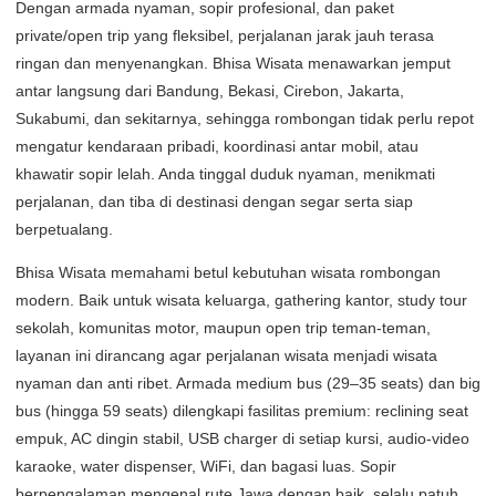
Dengan armada nyaman, sopir profesional, dan paket
private/open trip yang fleksibel, perjalanan jarak jauh terasa
ringan dan menyenangkan. Bhisa Wisata menawarkan jemput
antar langsung dari Bandung, Bekasi, Cirebon, Jakarta,
Sukabumi, dan sekitarnya, sehingga rombongan tidak perlu repot
mengatur kendaraan pribadi, koordinasi antar mobil, atau
khawatir sopir lelah. Anda tinggal duduk nyaman, menikmati
perjalanan, dan tiba di destinasi dengan segar serta siap
berpetualang.
Bhisa Wisata memahami betul kebutuhan wisata rombongan
modern. Baik untuk wisata keluarga, gathering kantor, study tour
sekolah, komunitas motor, maupun open trip teman-teman,
layanan ini dirancang agar perjalanan wisata menjadi wisata
nyaman dan anti ribet. Armada medium bus (29–35 seats) dan big
bus (hingga 59 seats) dilengkapi fasilitas premium: reclining seat
empuk, AC dingin stabil, USB charger di setiap kursi, audio-video
karaoke, water dispenser, WiFi, dan bagasi luas. Sopir
berpengalaman mengenal rute Jawa dengan baik, selalu patuh