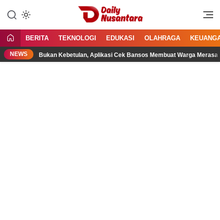
Lewati
ke
Menyajikan Fakta, Menginspirasi
Daily Nusantara
konten
Bangsa
BERITA
TEKNOLOGI
EDUKASI
OLAHRAGA
KEUANG
NEWS
Bukan Kebetulan, Aplikasi Cek Bansos Membuat Warga Merasa Lebih Di