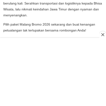
berulang kali. Serahkan transportasi dan logistiknya kepada Bhisa
Wisata, lalu nikmati keindahan Jawa Timur dengan nyaman dan
menyenangkan.
Pilih paket Malang Bromo 2026 sekarang dan buat kenangan
petualangan tak terlupakan bersama rombongan Anda!
Bandung & Ciwidey (Staycation Dekat yang Tetap Seru)
Bandung & Ciwidey adalah destinasi staycation dekat yang tetap
sangat seru untuk wisata rombongan, meskipun jarak tempuhnya
relatif singkat. Hanya 1–3 jam dari Jakarta, Bekasi, atau Cirebon,
kedua kawasan ini menjadi pilihan ideal bagi rombongan yang
ingin healing tanpa harus menempuh perjalanan jauh. Udara
sejuk pegunungan, pemandangan alam yang hijau, dan banyak
spot kekinian membuat Bandung & Ciwidey cocok untuk outing
kantor, family trip, gathering komunitas kecil, hingga arisan
keluarga.
0
0
1442