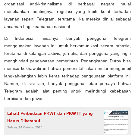
organisasi anti-kriminalisme di berbagai negara mulai
menekankan pentingnya regulasi yang lebih ketat terhadap
layanan seperti Telegram, terutama jika mereka dinilai sebagai
ancaman bagi keamanan nasional.
Di Indonesia, misalnya, banyak pengguna Telegram
menggunakan layanan ini untuk berkomunikasi secara rahasia,
terutama di kalangan aktivis, jurnalis, dan pengguna yang ingin
menghindari pengawasan pemerintah. Penangkapan Durov bisa
memicu kekhawatiran bahwa pemerintah akan mulai mengambil
langkah-langkah lebih keras terhadap penggunaan platform ini.
Namun, di sisi lain, banyak pengguna tetap percaya bahwa
Telegram adalah alat penting untuk melindungi kebebasan
berbicara dan privasi.
Lihat! Perbedaan PKWT dan PKWTT yang
Harus Diketahui
Selasa, 14 Oktober 2025