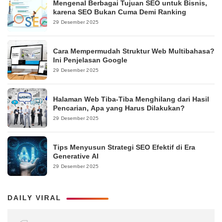
Mengenal Berbagai Tujuan SEO untuk Bisnis,
karena SEO Bukan Cuma Demi Ranking
29 Desember 2025
Cara Mempermudah Struktur Web Multibahasa?
Ini Penjelasan Google
29 Desember 2025
Halaman Web Tiba-Tiba Menghilang dari Hasil
Pencarian, Apa yang Harus Dilakukan?
29 Desember 2025
Tips Menyusun Strategi SEO Efektif di Era
Generative AI
29 Desember 2025
DAILY VIRAL