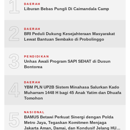
1
DAERAH
Liburan Bebas Pungli Di Caimandala Camp
2
DAERAH
BRI Peduli Dukung Kesejahteraan Masyarakat
Lewat Bantuan Sembako di Probolinggo
3
PENDIDIKAN
Unhas Awali Program SAPI SEHAT di Dusun
Bontorea
4
DAERAH
YBM PLN UP2B Sistem Minahasa Salurkan Kado
Muharram 1448 H bagi 45 Anak Yatim dan Dhuafa
Tomohon
5
NASIONAL
BAMUS Betawi Perkuat Sinergi dengan Polda
Metro Jaya, Tegaskan Komitmen Menjaga
Jakarta Aman, Damai, dan Kondusif Jelang HUT