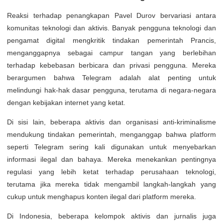
Reaksi terhadap penangkapan Pavel Durov bervariasi antara
komunitas teknologi dan aktivis. Banyak pengguna teknologi dan
pengamat digital mengkritik tindakan pemerintah Prancis,
menganggapnya sebagai campur tangan yang berlebihan
terhadap kebebasan berbicara dan privasi pengguna. Mereka
berargumen bahwa Telegram adalah alat penting untuk
melindungi hak-hak dasar pengguna, terutama di negara-negara
dengan kebijakan internet yang ketat.
Di sisi lain, beberapa aktivis dan organisasi anti-kriminalisme
mendukung tindakan pemerintah, menganggap bahwa platform
seperti Telegram sering kali digunakan untuk menyebarkan
informasi ilegal dan bahaya. Mereka menekankan pentingnya
regulasi yang lebih ketat terhadap perusahaan teknologi,
terutama jika mereka tidak mengambil langkah-langkah yang
cukup untuk menghapus konten ilegal dari platform mereka.
Di Indonesia, beberapa kelompok aktivis dan jurnalis juga