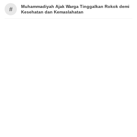
Muhammadiyah Ajak Warga Tinggalkan Rokok demi
#
Kesehatan dan Kemaslahatan