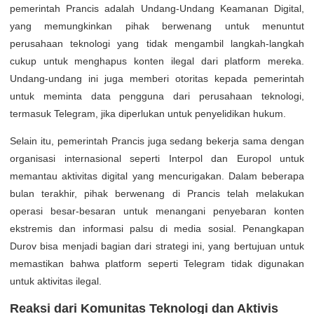
pemerintah Prancis adalah Undang-Undang Keamanan Digital,
yang memungkinkan pihak berwenang untuk menuntut
perusahaan teknologi yang tidak mengambil langkah-langkah
cukup untuk menghapus konten ilegal dari platform mereka.
Undang-undang ini juga memberi otoritas kepada pemerintah
untuk meminta data pengguna dari perusahaan teknologi,
termasuk Telegram, jika diperlukan untuk penyelidikan hukum.
Selain itu, pemerintah Prancis juga sedang bekerja sama dengan
organisasi internasional seperti Interpol dan Europol untuk
memantau aktivitas digital yang mencurigakan. Dalam beberapa
bulan terakhir, pihak berwenang di Prancis telah melakukan
operasi besar-besaran untuk menangani penyebaran konten
ekstremis dan informasi palsu di media sosial. Penangkapan
Durov bisa menjadi bagian dari strategi ini, yang bertujuan untuk
memastikan bahwa platform seperti Telegram tidak digunakan
untuk aktivitas ilegal.
Reaksi dari Komunitas Teknologi dan Aktivis