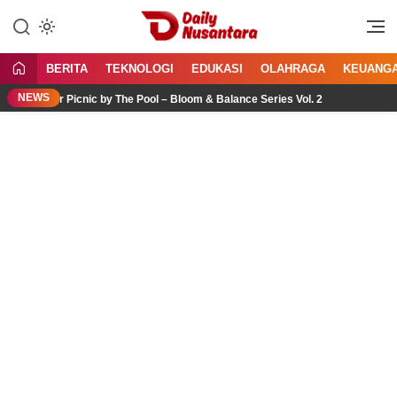
Lewati
ke
Menyajikan Fakta, Menginspirasi
Daily Nusantara
konten
Bangsa
BERITA
TEKNOLOGI
EDUKASI
OLAHRAGA
KEUANG
NEWS
ower Picnic by The Pool – Bloom & Balance Series Vol. 2
J