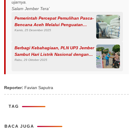
ujarnya.
Salam Jember Tera’
Pemerintah Percepat Pemulihan Pasca-
Bencana Aceh Melalui Penguatan
Kamis, 25 Desember 2025
Logistik dan Rehabilitasi Lahan
Pertanian
Berbagi Kebahagiaan, PLN UP3 Jember
Sambut Hari Listrik Nasional dengan
Rabu, 29 Oktober 2025
Bagikan 1.000 Paket Makanan Untuk
Masyarakat
Reporter:
Favian Saputra
TAG
BACA JUGA