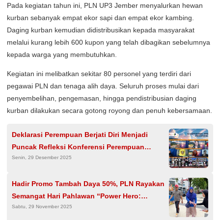
Pada kegiatan tahun ini, PLN UP3 Jember menyalurkan hewan
kurban sebanyak empat ekor sapi dan empat ekor kambing.
Daging kurban kemudian didistribusikan kepada masyarakat
melalui kurang lebih 600 kupon yang telah dibagikan sebelumnya
kepada warga yang membutuhkan.
Kegiatan ini melibatkan sekitar 80 personel yang terdiri dari
pegawai PLN dan tenaga alih daya. Seluruh proses mulai dari
penyembelihan, pengemasan, hingga pendistribusian daging
kurban dilakukan secara gotong royong dan penuh kebersamaan.
Deklarasi Perempuan Berjati Diri Menjadi
Puncak Refleksi Konferensi Perempuan
Senin, 29 Desember 2025
Indonesia Online
Hadir Promo Tambah Daya 50%, PLN Rayakan
Semangat Hari Pahlawan “Power Hero:
Sabtu, 29 November 2025
Tambah Daya, Hidup Lebih Berdaya