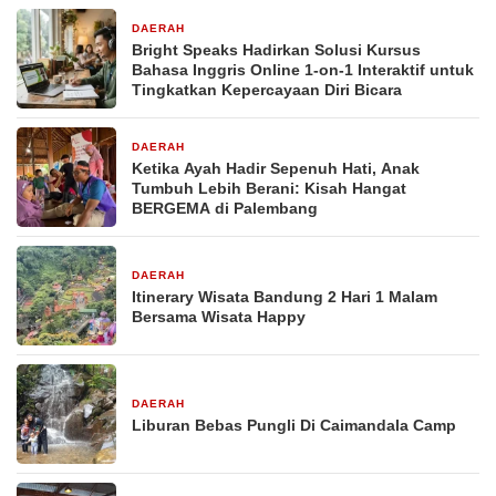
DAERAH
3 hari yang lalu
Bright Speaks Hadirkan Solusi Kursus
Bahasa Inggris Online 1-on-1 Interaktif untuk
Tingkatkan Kepercayaan Diri Bicara
DAERAH
4 hari yang lalu
Ketika Ayah Hadir Sepenuh Hati, Anak
Tumbuh Lebih Berani: Kisah Hangat
BERGEMA di Palembang
DAERAH
5 hari yang lalu
Itinerary Wisata Bandung 2 Hari 1 Malam
Bersama Wisata Happy
DAERAH
6 hari yang lalu
Liburan Bebas Pungli Di Caimandala Camp