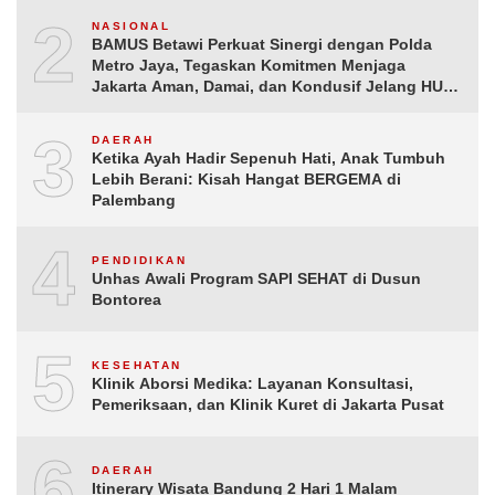
2
NASIONAL
BAMUS Betawi Perkuat Sinergi dengan Polda
Metro Jaya, Tegaskan Komitmen Menjaga
Jakarta Aman, Damai, dan Kondusif Jelang HUT
ke-81 Republik Indonesia
3
DAERAH
Ketika Ayah Hadir Sepenuh Hati, Anak Tumbuh
Lebih Berani: Kisah Hangat BERGEMA di
Palembang
4
PENDIDIKAN
Unhas Awali Program SAPI SEHAT di Dusun
Bontorea
5
KESEHATAN
Klinik Aborsi Medika: Layanan Konsultasi,
Pemeriksaan, dan Klinik Kuret di Jakarta Pusat
6
DAERAH
Itinerary Wisata Bandung 2 Hari 1 Malam