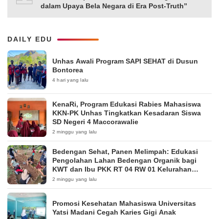
dalam Upaya Bela Negara di Era Post-Truth”
DAILY EDU
Unhas Awali Program SAPI SEHAT di Dusun
Bontorea
4 hari yang lalu
KenaRi, Program Edukasi Rabies Mahasiswa
KKN-PK Unhas Tingkatkan Kesadaran Siswa
SD Negeri 4 Maccorawalie
2 minggu yang lalu
Bedengan Sehat, Panen Melimpah: Edukasi
Pengolahan Lahan Bedengan Organik bagi
KWT dan Ibu PKK RT 04 RW 01 Kelurahan
Pakintelan
2 minggu yang lalu
Promosi Kesehatan Mahasiswa Universitas
Yatsi Madani Cegah Karies Gigi Anak