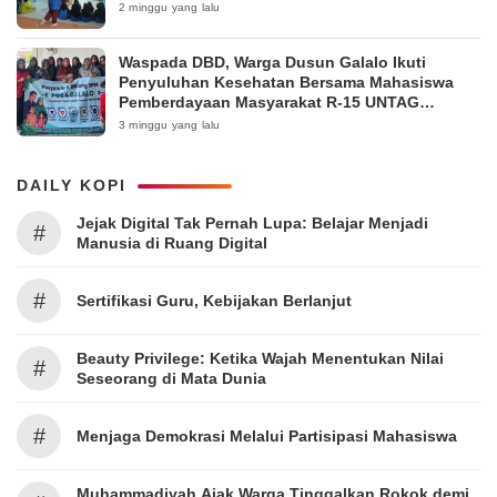
2 minggu yang lalu
Waspada DBD, Warga Dusun Galalo Ikuti
Penyuluhan Kesehatan Bersama Mahasiswa
Pemberdayaan Masyarakat R-15 UNTAG
Surabaya 2026
3 minggu yang lalu
DAILY KOPI
Jejak Digital Tak Pernah Lupa: Belajar Menjadi
#
Manusia di Ruang Digital
#
Sertifikasi Guru, Kebijakan Berlanjut
Beauty Privilege: Ketika Wajah Menentukan Nilai
#
Seseorang di Mata Dunia
#
Menjaga Demokrasi Melalui Partisipasi Mahasiswa
Muhammadiyah Ajak Warga Tinggalkan Rokok demi