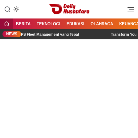
Lewati
ke
Menyajikan Fakta, Menginspirasi
Daily Nusantara
konten
Bangsa
BERITA
TEKNOLOGI
EDUKASI
OLAHRAGA
KEUANG
NEWS
emilih GPS Fleet Management yang Tepat
Transform Your Trip 