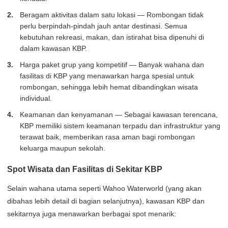
Beragam aktivitas dalam satu lokasi — Rombongan tidak
perlu berpindah-pindah jauh antar destinasi. Semua
kebutuhan rekreasi, makan, dan istirahat bisa dipenuhi di
dalam kawasan KBP.
Harga paket grup yang kompetitif — Banyak wahana dan
fasilitas di KBP yang menawarkan harga spesial untuk
rombongan, sehingga lebih hemat dibandingkan wisata
individual.
Keamanan dan kenyamanan — Sebagai kawasan terencana,
KBP memiliki sistem keamanan terpadu dan infrastruktur yang
terawat baik, memberikan rasa aman bagi rombongan
keluarga maupun sekolah.
Spot Wisata dan Fasilitas di Sekitar KBP
Selain wahana utama seperti Wahoo Waterworld (yang akan
dibahas lebih detail di bagian selanjutnya), kawasan KBP dan
sekitarnya juga menawarkan berbagai spot menarik: