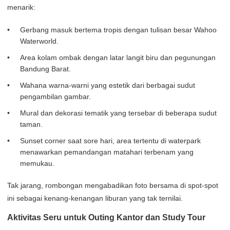
menarik:
Gerbang masuk bertema tropis dengan tulisan besar Wahoo
Waterworld.
Area kolam ombak dengan latar langit biru dan pegunungan
Bandung Barat.
Wahana warna-warni yang estetik dari berbagai sudut
pengambilan gambar.
Mural dan dekorasi tematik yang tersebar di beberapa sudut
taman.
Sunset corner saat sore hari, area tertentu di waterpark
menawarkan pemandangan matahari terbenam yang
memukau.
Tak jarang, rombongan mengabadikan foto bersama di spot-spot
ini sebagai kenang-kenangan liburan yang tak ternilai.
Aktivitas Seru untuk Outing Kantor dan Study Tour