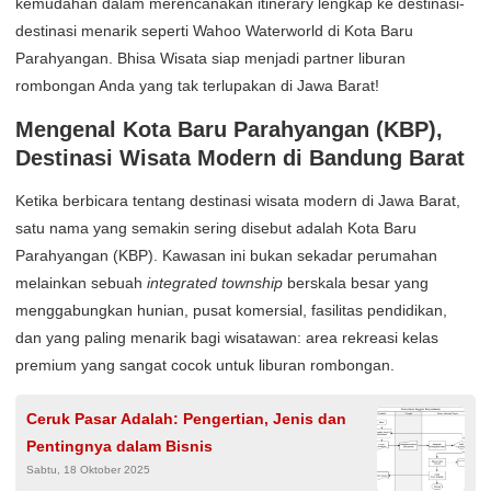
kemudahan dalam merencanakan itinerary lengkap ke destinasi-
destinasi menarik seperti Wahoo Waterworld di Kota Baru
Parahyangan. Bhisa Wisata siap menjadi partner liburan
rombongan Anda yang tak terlupakan di Jawa Barat!
Mengenal Kota Baru Parahyangan (KBP),
Destinasi Wisata Modern di Bandung Barat
Ketika berbicara tentang destinasi wisata modern di Jawa Barat,
satu nama yang semakin sering disebut adalah Kota Baru
Parahyangan (KBP). Kawasan ini bukan sekadar perumahan
melainkan sebuah
integrated township
berskala besar yang
menggabungkan hunian, pusat komersial, fasilitas pendidikan,
dan yang paling menarik bagi wisatawan: area rekreasi kelas
premium yang sangat cocok untuk liburan rombongan.
Ceruk Pasar Adalah: Pengertian, Jenis dan
Pentingnya dalam Bisnis
Sabtu, 18 Oktober 2025