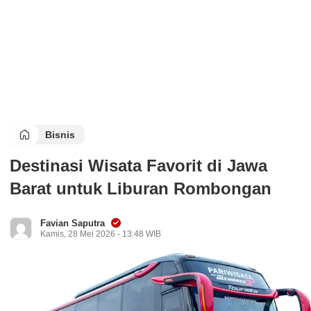
Bisnis
Destinasi Wisata Favorit di Jawa
Barat untuk Liburan Rombongan
Favian Saputra
Kamis, 28 Mei 2026 - 13:48 WIB