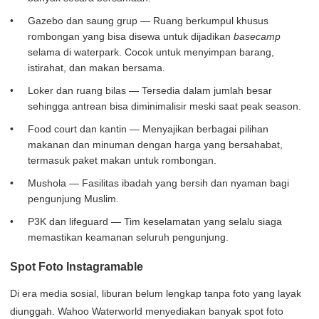
Gazebo dan saung grup — Ruang berkumpul khusus
rombongan yang bisa disewa untuk dijadikan
basecamp
selama di waterpark. Cocok untuk menyimpan barang,
istirahat, dan makan bersama.
Loker dan ruang bilas — Tersedia dalam jumlah besar
sehingga antrean bisa diminimalisir meski saat peak season.
Food court dan kantin — Menyajikan berbagai pilihan
makanan dan minuman dengan harga yang bersahabat,
termasuk paket makan untuk rombongan.
Mushola — Fasilitas ibadah yang bersih dan nyaman bagi
pengunjung Muslim.
P3K dan lifeguard — Tim keselamatan yang selalu siaga
memastikan keamanan seluruh pengunjung.
Spot Foto Instagramable
Di era media sosial, liburan belum lengkap tanpa foto yang layak
diunggah. Wahoo Waterworld menyediakan banyak spot foto