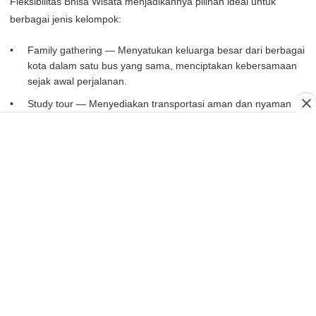
Fleksibilitas Bhisa Wisata menjadikannya pilihan ideal untuk
berbagai jenis kelompok:
Family gathering — Menyatukan keluarga besar dari berbagai
kota dalam satu bus yang sama, menciptakan kebersamaan
sejak awal perjalanan.
Study tour — Menyediakan transportasi aman dan nyaman
bagi siswa dan guru, lengkap dengan kapasitas bagasi untuk
perlengkapan sekolah.
Outing kantor — Mendukung acara
team building
perusahaan
dengan armada yang representatif dan fasilitas hiburan di
dalam bus.
Komunitas — Dari komunitas hobi, pengajian, arisan, hingga
reuni alumni — Bhisa Wisata siap mengakomodasi berbagai
kebutuhan perjalanan komunitas.
Pengalaman Perjalanan Lebih Praktis
0
0
1539
Dengan memilih Bhisa Wisata, Anda tidak perlu pusing mengurus: