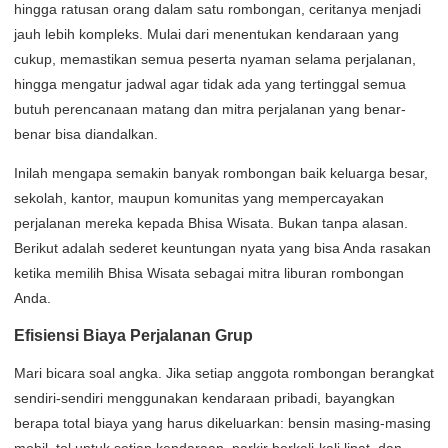
hingga ratusan orang dalam satu rombongan, ceritanya menjadi
jauh lebih kompleks. Mulai dari menentukan kendaraan yang
cukup, memastikan semua peserta nyaman selama perjalanan,
hingga mengatur jadwal agar tidak ada yang tertinggal semua
butuh perencanaan matang dan mitra perjalanan yang benar-
benar bisa diandalkan.
Inilah mengapa semakin banyak rombongan baik keluarga besar,
sekolah, kantor, maupun komunitas yang mempercayakan
perjalanan mereka kepada Bhisa Wisata. Bukan tanpa alasan.
Berikut adalah sederet keuntungan nyata yang bisa Anda rasakan
ketika memilih Bhisa Wisata sebagai mitra liburan rombongan
Anda.
Efisiensi Biaya Perjalanan Grup
Mari bicara soal angka. Jika setiap anggota rombongan berangkat
sendiri-sendiri menggunakan kendaraan pribadi, bayangkan
berapa total biaya yang harus dikeluarkan: bensin masing-masing