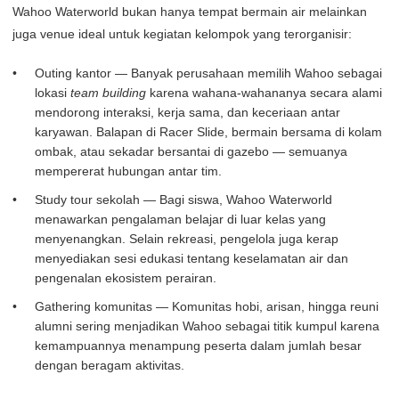
Wahoo Waterworld bukan hanya tempat bermain air melainkan
juga venue ideal untuk kegiatan kelompok yang terorganisir:
Outing kantor — Banyak perusahaan memilih Wahoo sebagai
lokasi
team building
karena wahana-wahananya secara alami
mendorong interaksi, kerja sama, dan keceriaan antar
karyawan. Balapan di Racer Slide, bermain bersama di kolam
ombak, atau sekadar bersantai di gazebo — semuanya
mempererat hubungan antar tim.
Study tour sekolah — Bagi siswa, Wahoo Waterworld
menawarkan pengalaman belajar di luar kelas yang
menyenangkan. Selain rekreasi, pengelola juga kerap
menyediakan sesi edukasi tentang keselamatan air dan
pengenalan ekosistem perairan.
Gathering komunitas — Komunitas hobi, arisan, hingga reuni
alumni sering menjadikan Wahoo sebagai titik kumpul karena
kemampuannya menampung peserta dalam jumlah besar
dengan beragam aktivitas.