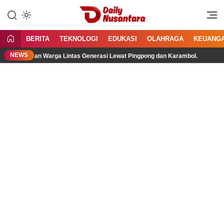
Lewati
ke
Menyajikan Fakta, Menginspirasi
Daily Nusantara
konten
Bangsa
BERITA
TEKNOLOGI
EDUKASI
OLAHRAGA
KEUANG
NEWS
temukan Warga Lintas Generasi Lewat Pingpong dan Karambol.