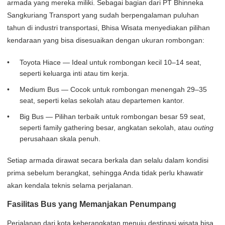
armada yang mereka miliki. Sebagai bagian dari PT Bhinneka
Sangkuriang Transport yang sudah berpengalaman puluhan
tahun di industri transportasi, Bhisa Wisata menyediakan pilihan
kendaraan yang bisa disesuaikan dengan ukuran rombongan:
Toyota Hiace — Ideal untuk rombongan kecil 10–14 seat,
seperti keluarga inti atau tim kerja.
Medium Bus — Cocok untuk rombongan menengah 29–35
seat, seperti kelas sekolah atau departemen kantor.
Big Bus — Pilihan terbaik untuk rombongan besar 59 seat,
seperti family gathering besar, angkatan sekolah, atau
outing
perusahaan skala penuh.
Setiap armada dirawat secara berkala dan selalu dalam kondisi
prima sebelum berangkat, sehingga Anda tidak perlu khawatir
akan kendala teknis selama perjalanan.
Fasilitas Bus yang Memanjakan Penumpang
Perjalanan dari kota keberangkatan menuju destinasi wisata bisa