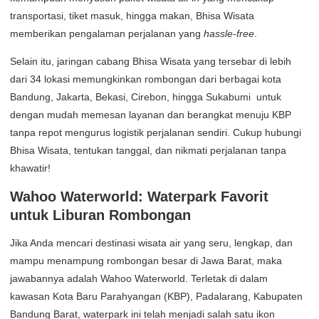
transportasi, tiket masuk, hingga makan, Bhisa Wisata
memberikan pengalaman perjalanan yang
hassle-free
.
Selain itu, jaringan cabang Bhisa Wisata yang tersebar di lebih
dari 34 lokasi memungkinkan rombongan dari berbagai kota
Bandung, Jakarta, Bekasi, Cirebon, hingga Sukabumi untuk
dengan mudah memesan layanan dan berangkat menuju KBP
tanpa repot mengurus logistik perjalanan sendiri. Cukup hubungi
Bhisa Wisata, tentukan tanggal, dan nikmati perjalanan tanpa
khawatir!
Wahoo Waterworld: Waterpark Favorit
untuk Liburan Rombongan
Jika Anda mencari destinasi wisata air yang seru, lengkap, dan
mampu menampung rombongan besar di Jawa Barat, maka
jawabannya adalah Wahoo Waterworld. Terletak di dalam
kawasan Kota Baru Parahyangan (KBP), Padalarang, Kabupaten
Bandung Barat, waterpark ini telah menjadi salah satu ikon