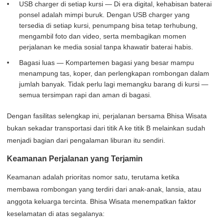
USB charger di setiap kursi — Di era digital, kehabisan baterai
ponsel adalah mimpi buruk. Dengan USB charger yang
tersedia di setiap kursi, penumpang bisa tetap terhubung,
mengambil foto dan video, serta membagikan momen
perjalanan ke media sosial tanpa khawatir baterai habis.
Bagasi luas — Kompartemen bagasi yang besar mampu
menampung tas, koper, dan perlengkapan rombongan dalam
jumlah banyak. Tidak perlu lagi memangku barang di kursi —
semua tersimpan rapi dan aman di bagasi.
Dengan fasilitas selengkap ini, perjalanan bersama Bhisa Wisata
bukan sekadar transportasi dari titik A ke titik B melainkan sudah
menjadi bagian dari pengalaman liburan itu sendiri.
Keamanan Perjalanan yang Terjamin
Keamanan adalah prioritas nomor satu, terutama ketika
membawa rombongan yang terdiri dari anak-anak, lansia, atau
anggota keluarga tercinta. Bhisa Wisata menempatkan faktor
keselamatan di atas segalanya: