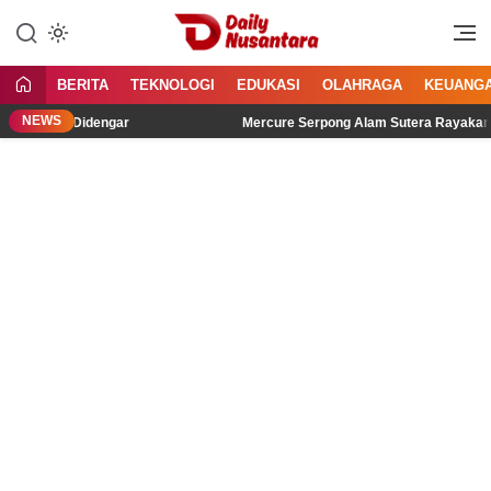
Lewati
ke
Menyajikan Fakta, Menginspirasi
Daily Nusantara
konten
Bangsa
BERITA
TEKNOLOGI
EDUKASI
OLAHRAGA
KEUANG
NEWS
Lebih Didengar
Mercure Serpong Alam Sutera Rayakan Semang