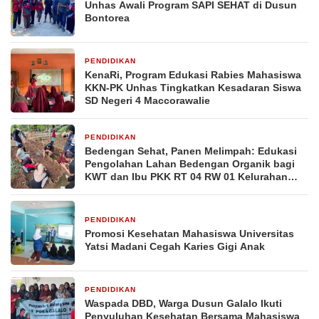
Unhas Awali Program SAPI SEHAT di Dusun
Bontorea
PENDIDIKAN
2 minggu yang lalu
KenaRi, Program Edukasi Rabies Mahasiswa
KKN-PK Unhas Tingkatkan Kesadaran Siswa
SD Negeri 4 Maccorawalie
PENDIDIKAN
2 minggu yang lalu
Bedengan Sehat, Panen Melimpah: Edukasi
Pengolahan Lahan Bedengan Organik bagi
KWT dan Ibu PKK RT 04 RW 01 Kelurahan
Pakintelan
PENDIDIKAN
2 minggu yang lalu
Promosi Kesehatan Mahasiswa Universitas
Yatsi Madani Cegah Karies Gigi Anak
PENDIDIKAN
3 minggu yang lalu
Waspada DBD, Warga Dusun Galalo Ikuti
Penyuluhan Kesehatan Bersama Mahasiswa