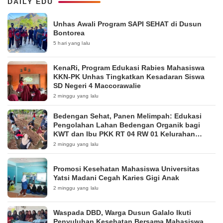
DAILY EDU
Unhas Awali Program SAPI SEHAT di Dusun
Bontorea
5 hari yang lalu
KenaRi, Program Edukasi Rabies Mahasiswa
KKN-PK Unhas Tingkatkan Kesadaran Siswa
SD Negeri 4 Maccorawalie
2 minggu yang lalu
Bedengan Sehat, Panen Melimpah: Edukasi
Pengolahan Lahan Bedengan Organik bagi
KWT dan Ibu PKK RT 04 RW 01 Kelurahan
Pakintelan
2 minggu yang lalu
Promosi Kesehatan Mahasiswa Universitas
Yatsi Madani Cegah Karies Gigi Anak
2 minggu yang lalu
Waspada DBD, Warga Dusun Galalo Ikuti
Penyuluhan Kesehatan Bersama Mahasiswa