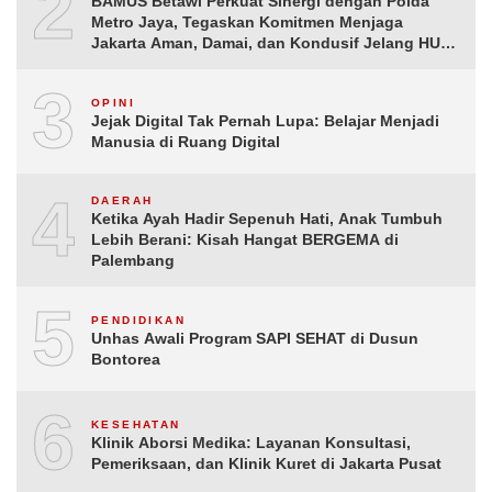
2
BAMUS Betawi Perkuat Sinergi dengan Polda
Metro Jaya, Tegaskan Komitmen Menjaga
Jakarta Aman, Damai, dan Kondusif Jelang HUT
ke-81 Republik Indonesia
3
OPINI
Jejak Digital Tak Pernah Lupa: Belajar Menjadi
Manusia di Ruang Digital
4
DAERAH
Ketika Ayah Hadir Sepenuh Hati, Anak Tumbuh
Lebih Berani: Kisah Hangat BERGEMA di
Palembang
5
PENDIDIKAN
Unhas Awali Program SAPI SEHAT di Dusun
Bontorea
6
KESEHATAN
Klinik Aborsi Medika: Layanan Konsultasi,
Pemeriksaan, dan Klinik Kuret di Jakarta Pusat