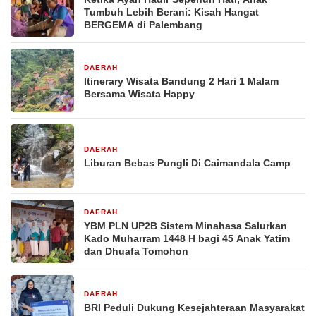
Tumbuh Lebih Berani: Kisah Hangat
BERGEMA di Palembang
DAERAH
5 hari yang lalu
Itinerary Wisata Bandung 2 Hari 1 Malam
Bersama Wisata Happy
DAERAH
6 hari yang lalu
Liburan Bebas Pungli Di Caimandala Camp
DAERAH
7 hari yang lalu
YBM PLN UP2B Sistem Minahasa Salurkan
Kado Muharram 1448 H bagi 45 Anak Yatim
dan Dhuafa Tomohon
DAERAH
7 hari yang lalu
BRI Peduli Dukung Kesejahteraan Masyarakat