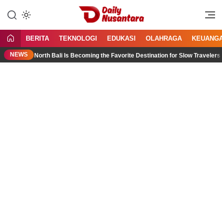
Lewati
ke
Menyajikan Fakta, Menginspirasi
Daily Nusantara
konten
Bangsa
BERITA
TEKNOLOGI
EDUKASI
OLAHRAGA
KEUANG
NEWS
Why North Bali Is Becoming the Favorite Destination for Slow Travelers