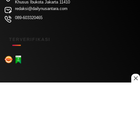
Khusus Ibukota Jakarta 11410
redaksi@dailynusantara.com
089-603320465
TERVERIFIKASI
Menu Kanal
Nasional
Daerah
Ekonomi
Pendidikan
Internasional
Hiburan
Olahraga
Teknologi
Keuangan
Menu Informasi
Tentang Kami
Redaksi
Kontak Kami
Kebijakan Privasi
Disclaimer
Pedoman Media Siber