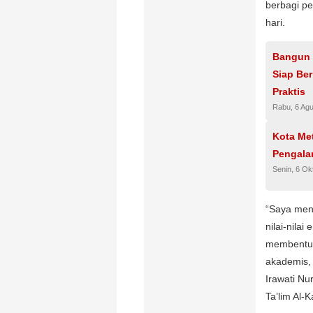
berbagi pe
hari.
Bangun 
Siap Be
Praktis
Rabu, 6 Ag
Kota Me
Pengala
Senin, 6 Ok
“Saya men
nilai-nilai
membentuk
akademis, t
Irawati N
Ta’lim Al-K