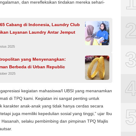
ngalaman, dan merefleksikan tindakan mereka sehari-
65 Cabang di Indonesia, Laundry Club
rikan Layanan Laundry Antar Jemput
ustus 2025
tropolitan yang Menyenangkan:
man Berbeda di Urban Republic
tober 2025
gapresiasi kegiatan mahasiswa/I UBSI yang menanamkan
 emati di TPQ kami. Kegiatan ini sangat penting untuk
 karakter anak-anak yang tidak hanya cerdas secara
etapi juga memiliki kepedulian sosial yang tinggi,” ujar Ibu
ur Hasanah, selaku pembimbing dan pimpinan TPQ Majlis
autsar.