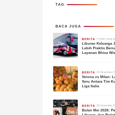
TAG
BACA JUGA
1 bulan yang la
BERITA
Liburan Keluarga 
Lebih Praktis Ber
Layanan Bhisa Wi
29 Desember 
BERITA
Verona vs Milan: 
Seru Antara Tim Ku
Liga Italia
29 Desember 
BERITA
Bulan Mei 2026: P
Liburan, dan Peris