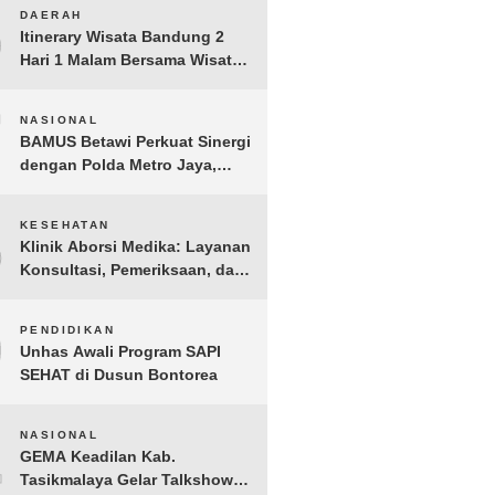
BERGEMA di Palembang
6
DAERAH
Itinerary Wisata Bandung 2
Hari 1 Malam Bersama Wisata
Happy
7
NASIONAL
BAMUS Betawi Perkuat Sinergi
dengan Polda Metro Jaya,
Tegaskan Komitmen Menjaga
Jakarta Aman, Damai, dan
8
KESEHATAN
Kondusif Jelang HUT ke-81
Klinik Aborsi Medika: Layanan
Republik Indonesia
Konsultasi, Pemeriksaan, dan
Klinik Kuret di Jakarta Pusat
9
PENDIDIKAN
Unhas Awali Program SAPI
SEHAT di Dusun Bontorea
10
NASIONAL
GEMA Keadilan Kab.
Tasikmalaya Gelar Talkshow