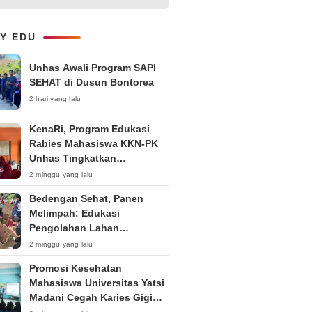
Kepemudaan “Peran Strategis
Pemuda dalam Upaya Bela
Negara di Era Post-Truth”
LY EDU
Unhas Awali Program SAPI
SEHAT di Dusun Bontorea
2 hari yang lalu
KenaRi, Program Edukasi
Rabies Mahasiswa KKN-PK
Unhas Tingkatkan
Kesadaran Siswa SD Negeri 4
2 minggu yang lalu
Maccorawalie
Bedengan Sehat, Panen
Melimpah: Edukasi
Pengolahan Lahan
Bedengan Organik bagi KWT
2 minggu yang lalu
dan Ibu PKK RT 04 RW 01
Promosi Kesehatan
Kelurahan Pakintelan
Mahasiswa Universitas Yatsi
Madani Cegah Karies Gigi