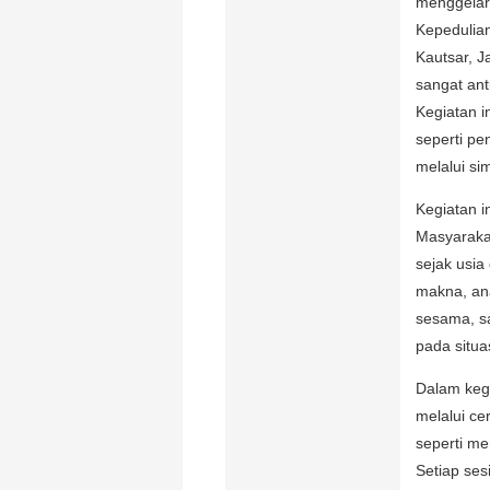
menggelar
Kepedulian
Kautsar, J
sangat an
Kegiatan i
seperti pe
melalui si
Kegiatan i
Masyaraka
sejak usi
makna, an
sesama, s
pada situas
Dalam keg
melalui ce
seperti me
Setiap ses