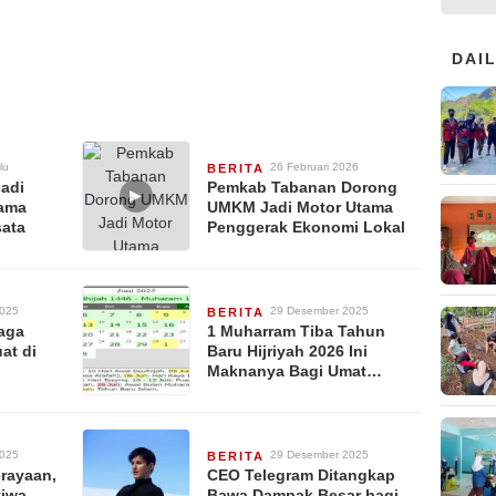
DAI
lu
26 Februari 2026
BERITA
Jadi
Pemkab Tabanan Dorong
▶
sama
UMKM Jadi Motor Utama
sata
Penggerak Ekonomi Lokal
2025
29 Desember 2025
BERITA
Laga
1 Muharram Tiba Tahun
at di
Baru Hijriyah 2026 Ini
Maknanya Bagi Umat
Muslim
2025
29 Desember 2025
BERITA
erayaan,
CEO Telegram Ditangkap
tiwa
Bawa Dampak Besar bagi