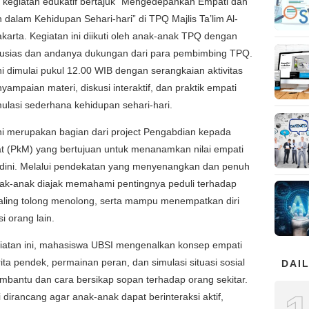
 kegiatan edukatif bertajuk “Mengedepankan Empati dan
 dalam Kehidupan Sehari-hari” di TPQ Majlis Ta’lim Al-
akarta. Kegiatan ini diikuti oleh anak-anak TPQ dengan
tusias dan andanya dukungan dari para pembimbing TPQ.
ni dimulai pukul 12.00 WIB dengan serangkaian aktivitas
nyampaian materi, diskusi interaktif, dan praktik empati
mulasi sederhana kehidupan sehari-hari.
ni merupakan bagian dari project Pengabdian kepada
t (PkM) yang bertujuan untuk menanamkan nilai empati
a dini. Melalui pendekatan yang menyenangkan dan penuh
ak-anak diajak memahami pentingnya peduli terhadap
aling tolong menolong, serta mampu menempatkan diri
i orang lain.
iatan ini, mahasiswa UBSI mengenalkan konsep empati
rita pendek, permainan peran, dan simulasi situasi sosial
DAIL
mbantu dan cara bersikap sopan terhadap orang sekitar.
i dirancang agar anak-anak dapat berinteraksi aktif,