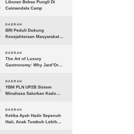
1
Liburan Bebas Pungli Di
Caimandala Camp
2
DAERAH
BRI Peduli Dukung
Kesejahteraan Masyarakat
Lewat Bantuan Sembako di
Probolinggo
3
DAERAH
The Art of Luxury
Gastronomy: Why Jard’Or
defines the Best Fine Dining
in Nusa Dua
4
DAERAH
YBM PLN UP2B Sistem
Minahasa Salurkan Kado
Muharram 1448 H bagi 45
Anak Yatim dan Dhuafa
5
DAERAH
Tomohon
Ketika Ayah Hadir Sepenuh
Hati, Anak Tumbuh Lebih
Berani: Kisah Hangat