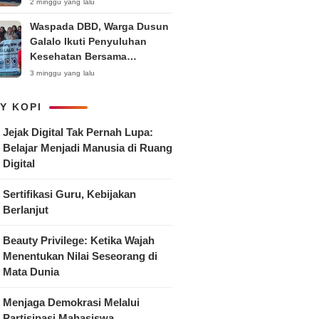
Anak
2 minggu yang lalu
Waspada DBD, Warga Dusun
Galalo Ikuti Penyuluhan
Kesehatan Bersama
Mahasiswa Pemberdayaan
3 minggu yang lalu
Masyarakat R-15 UNTAG
Surabaya 2026
Y KOPI
Jejak Digital Tak Pernah Lupa:
Belajar Menjadi Manusia di Ruang
Digital
Sertifikasi Guru, Kebijakan
Berlanjut
Beauty Privilege: Ketika Wajah
Menentukan Nilai Seseorang di
Mata Dunia
Menjaga Demokrasi Melalui
Partisipasi Mahasiswa