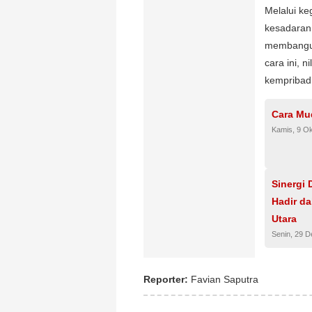
Melalui k
kesadaran
membangun
cara ini, 
kempribadi
Cara Mu
Kamis, 9 O
Sinergi
Hadir d
Utara
Senin, 29 
Reporter:
Favian Saputra