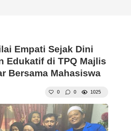
ai Empati Sejak Dini
n Edukatif di TPQ Majlis
sar Bersama Mahasiswa
0
0
1025