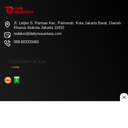
Jl. Letjen S. Parman Kec. Palmerah, Kota Jakarta Barat, Daerah
Khusus Ibukota Jakarta 11410
redaksi@dailynusantara.com
089-603320465
TERVERIFIKASI
Menu Kanal
Nasional
Daerah
Ekonomi
Pendidikan
Internasional
Hiburan
Olahraga
Teknologi
Keuangan