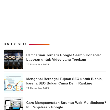
DAILY SEO
Pembaruan Terbaru Google Search Console:
Laporan untuk Video yang Terekam
29 Desember 2025
Mengenal Berbagai Tujuan SEO untuk Bisnis,
karena SEO Bukan Cuma Demi Ranking
29 Desember 2025
Cara Mempermudah Struktur Web Multibahasa?
Ini Penjelasan Google