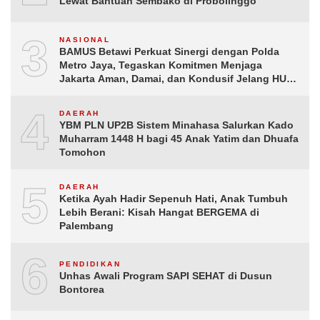
Lewat Bantuan Sembako di Probolinggo
3
NASIONAL
BAMUS Betawi Perkuat Sinergi dengan Polda
Metro Jaya, Tegaskan Komitmen Menjaga
Jakarta Aman, Damai, dan Kondusif Jelang HUT
ke-81 Republik Indonesia
4
DAERAH
YBM PLN UP2B Sistem Minahasa Salurkan Kado
Muharram 1448 H bagi 45 Anak Yatim dan Dhuafa
Tomohon
5
DAERAH
Ketika Ayah Hadir Sepenuh Hati, Anak Tumbuh
Lebih Berani: Kisah Hangat BERGEMA di
Palembang
6
PENDIDIKAN
Unhas Awali Program SAPI SEHAT di Dusun
Bontorea