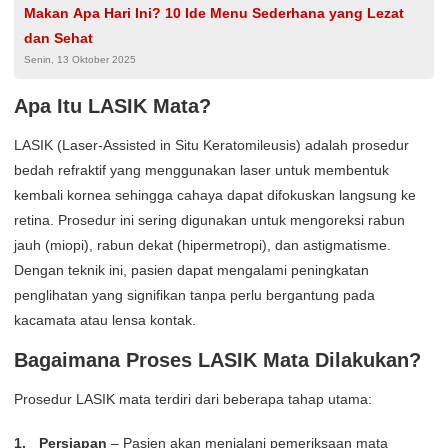
Makan Apa Hari Ini? 10 Ide Menu Sederhana yang Lezat
dan Sehat
Senin, 13 Oktober 2025
Apa Itu LASIK Mata?
LASIK (Laser-Assisted in Situ Keratomileusis) adalah prosedur
bedah refraktif yang menggunakan laser untuk membentuk
kembali kornea sehingga cahaya dapat difokuskan langsung ke
retina. Prosedur ini sering digunakan untuk mengoreksi rabun
jauh (miopi), rabun dekat (hipermetropi), dan astigmatisme.
Dengan teknik ini, pasien dapat mengalami peningkatan
penglihatan yang signifikan tanpa perlu bergantung pada
kacamata atau lensa kontak.
Bagaimana Proses LASIK Mata Dilakukan?
Prosedur LASIK mata terdiri dari beberapa tahap utama:
Persiapan
– Pasien akan menjalani pemeriksaan mata