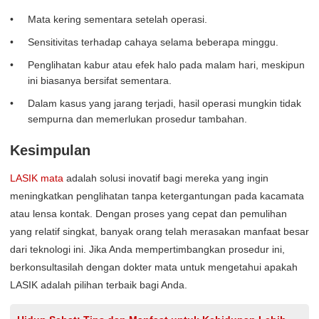
Mata kering sementara setelah operasi.
Sensitivitas terhadap cahaya selama beberapa minggu.
Penglihatan kabur atau efek halo pada malam hari, meskipun
ini biasanya bersifat sementara.
Dalam kasus yang jarang terjadi, hasil operasi mungkin tidak
sempurna dan memerlukan prosedur tambahan.
Kesimpulan
LASIK mata
adalah solusi inovatif bagi mereka yang ingin
meningkatkan penglihatan tanpa ketergantungan pada kacamata
atau lensa kontak. Dengan proses yang cepat dan pemulihan
yang relatif singkat, banyak orang telah merasakan manfaat besar
dari teknologi ini. Jika Anda mempertimbangkan prosedur ini,
berkonsultasilah dengan dokter mata untuk mengetahui apakah
LASIK adalah pilihan terbaik bagi Anda.