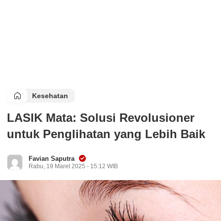
Kesehatan
LASIK Mata: Solusi Revolusioner
untuk Penglihatan yang Lebih Baik
Favian Saputra
Rabu, 19 Maret 2025 - 15:12 WIB