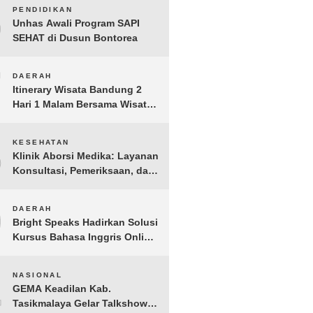
6
PENDIDIKAN
Unhas Awali Program SAPI
SEHAT di Dusun Bontorea
7
DAERAH
Itinerary Wisata Bandung 2
Hari 1 Malam Bersama Wisata
Happy
8
KESEHATAN
Klinik Aborsi Medika: Layanan
Konsultasi, Pemeriksaan, dan
Klinik Kuret di Jakarta Pusat
9
DAERAH
Bright Speaks Hadirkan Solusi
Kursus Bahasa Inggris Online
1-on-1 Interaktif untuk
Tingkatkan Kepercayaan Diri
10
NASIONAL
Bicara
GEMA Keadilan Kab.
Tasikmalaya Gelar Talkshow