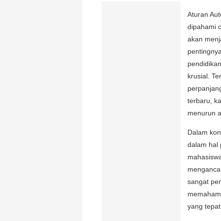
Aturan Au
dipahami o
akan menja
pentingnya
pendidika
krusial. T
perpanjang
terbaru, 
menurun ag
Dalam kon
dalam hal
mahasiswa 
menganca
sangat pen
memahami a
yang tepa