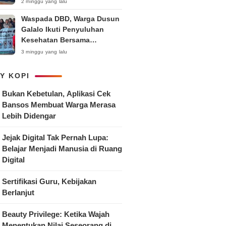
Anak
2 minggu yang lalu
Waspada DBD, Warga Dusun
Galalo Ikuti Penyuluhan
Kesehatan Bersama
Mahasiswa Pemberdayaan
3 minggu yang lalu
Masyarakat R-15 UNTAG
Surabaya 2026
Y KOPI
Bukan Kebetulan, Aplikasi Cek
Bansos Membuat Warga Merasa
Lebih Didengar
Jejak Digital Tak Pernah Lupa:
Belajar Menjadi Manusia di Ruang
Digital
Sertifikasi Guru, Kebijakan
Berlanjut
Beauty Privilege: Ketika Wajah
Menentukan Nilai Seseorang di