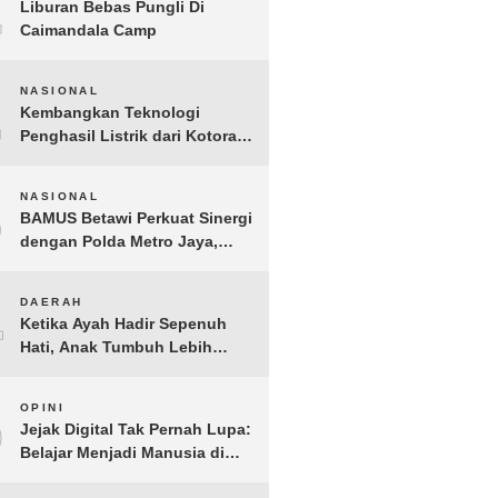
1
Liburan Bebas Pungli Di
Caimandala Camp
2
NASIONAL
Kembangkan Teknologi
Penghasil Listrik dari Kotoran
Sapi, BioVolt Wakili Indonesia
di Semifinal Asia Pasifik
3
NASIONAL
BAMUS Betawi Perkuat Sinergi
dengan Polda Metro Jaya,
Tegaskan Komitmen Menjaga
Jakarta Aman, Damai, dan
4
DAERAH
Kondusif Jelang HUT ke-81
Ketika Ayah Hadir Sepenuh
Republik Indonesia
Hati, Anak Tumbuh Lebih
Berani: Kisah Hangat
BERGEMA di Palembang
5
OPINI
Jejak Digital Tak Pernah Lupa:
Belajar Menjadi Manusia di
Ruang Digital