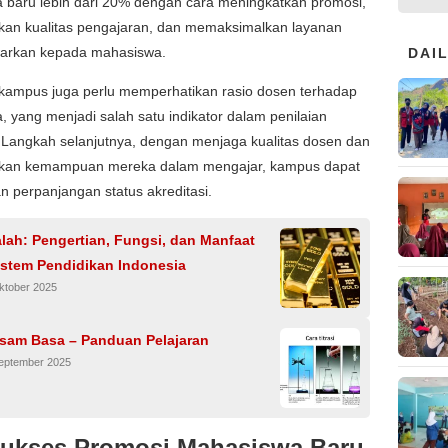
 baru lebih dari 20% dengan cara meningkatkan promosi,
kan kualitas pengajaran, dan memaksimalkan layanan
warkan kepada mahasiswa.
DAI
, kampus juga perlu memperhatikan rasio dosen terhadap
 yang menjadi salah satu indikator dalam penilaian
 Langkah selanjutnya, dengan menjaga kualitas dosen dan
kan kemampuan mereka dalam mengajar, kampus dapat
 perpanjangan status akreditasi.
lah: Pengertian, Fungsi, dan Manfaat
istem Pendidikan Indonesia
ktober 2025
Asam Basa – Panduan Pelajaran
September 2025
Sukses Promosi Mahasiswa Baru