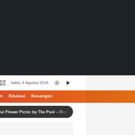
Sabtu, 8 Agustus 2026
an
Edukasi
Keuangan
Picnic by The Pool – Bloom & Balance Series Vol. 2
Ja