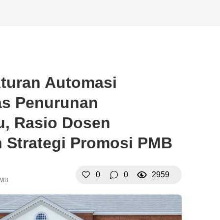
turan Automasi
tas Penurunan
u, Rasio Dosen
 Strategi Promosi PMB
0
0
2959
WIB