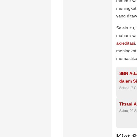
mahasiswa
meningkat
yang dita
Selain itu
mahasiswa,
akreditasi
.
meningkat
memastikan
SBN Ada
dalam S
Selasa, 7 O
Titrasi 
Sabtu, 20 
Kiat 