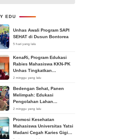
Kepemudaan “Peran Strategis
Pemuda dalam Upaya Bela
Negara di Era Post-Truth”
LY EDU
Unhas Awali Program SAPI
SEHAT di Dusun Bontorea
5 hari yang lalu
KenaRi, Program Edukasi
Rabies Mahasiswa KKN-PK
Unhas Tingkatkan
Kesadaran Siswa SD Negeri 4
2 minggu yang lalu
Maccorawalie
Bedengan Sehat, Panen
Melimpah: Edukasi
Pengolahan Lahan
Bedengan Organik bagi KWT
2 minggu yang lalu
dan Ibu PKK RT 04 RW 01
Promosi Kesehatan
Kelurahan Pakintelan
Mahasiswa Universitas Yatsi
Madani Cegah Karies Gigi