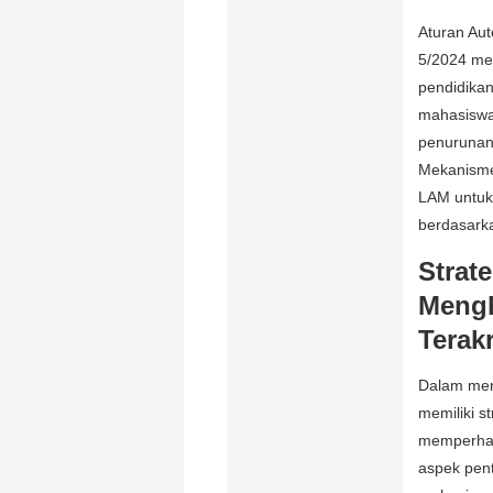
Aturan Aut
5/2024 me
pendidikan
mahasiswa
penurunan
Mekanisme
LAM untuk 
berdasarka
Strat
Mengh
Terakr
Dalam men
memiliki st
memperhat
aspek pent