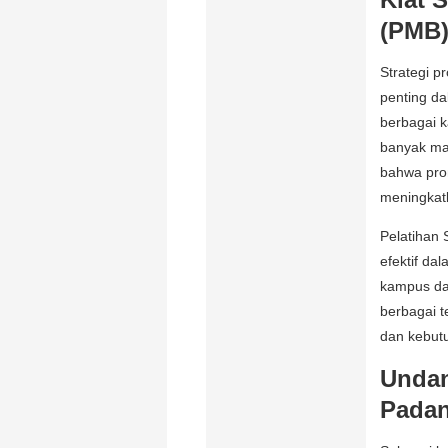
(PMB
Strategi p
penting d
berbagai k
banyak mah
bahwa pro
meningkat
Pelatihan
efektif d
kampus da
berbagai t
dan kebut
Undan
Pada