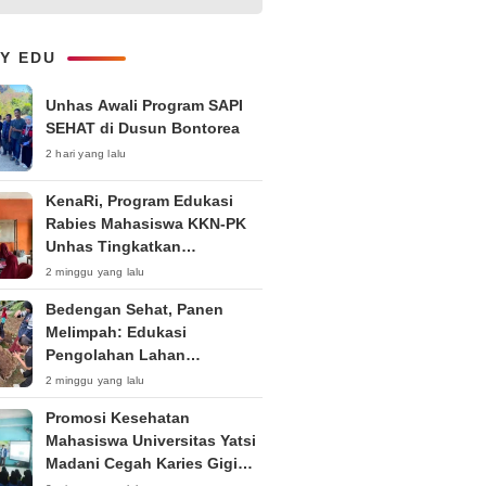
Kepemudaan “Peran Strategis
Pemuda dalam Upaya Bela
Negara di Era Post-Truth”
LY EDU
Unhas Awali Program SAPI
SEHAT di Dusun Bontorea
2 hari yang lalu
KenaRi, Program Edukasi
Rabies Mahasiswa KKN-PK
Unhas Tingkatkan
Kesadaran Siswa SD Negeri 4
2 minggu yang lalu
Maccorawalie
Bedengan Sehat, Panen
Melimpah: Edukasi
Pengolahan Lahan
Bedengan Organik bagi KWT
2 minggu yang lalu
dan Ibu PKK RT 04 RW 01
Promosi Kesehatan
Kelurahan Pakintelan
Mahasiswa Universitas Yatsi
Madani Cegah Karies Gigi