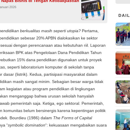
 Napas Bisnis di Tengah Ketidakpastian
anuari 2026
DAI
ndidikan berkualitas masih seperti utopia?
Pertama,
pendidikan sebesar 20% APBN dialokasikan ke sektor
 sesuai dengan perencanaan atau kebutuhan riil. Laporan
eriksaan BPK atas Pengelolaan Dana Pendidikan Tahun
ebutkan 15% dana pendidikan digunakan untuk proyek
ritas, seperti laboratorium komputer di sekolah tanpa
ur dasar (listrik). Kedua, partisipasi masyarakat dalam
idikan masih sangat minim. Sebagian besar warga tidak
alam kegiatan atau program pendidikan di lingkungan
seakan menganggap bahwa urusan sekolah hanyalah
awab pemerintah saja. Ketiga, ego sektoral. Pemerintah,
n komunitas belum bersinergis karena kepentingan politik
ndek. Bourdieu (1986) dalam
The Forms of Capital
ya “
symbolic domination
“: kekuasaan mengabaikan suara