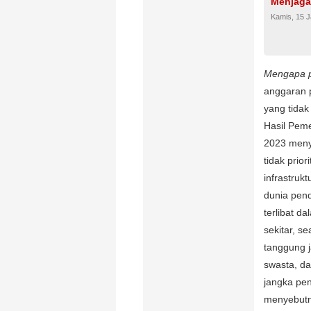
Menjaga
Kamis, 15 J
Mengapa pe
anggaran 
yang tidak
Hasil Pem
2023 meny
tidak prio
infrastrukt
dunia pend
terlibat d
sekitar, 
tanggung j
swasta, da
jangka pe
menyebutn