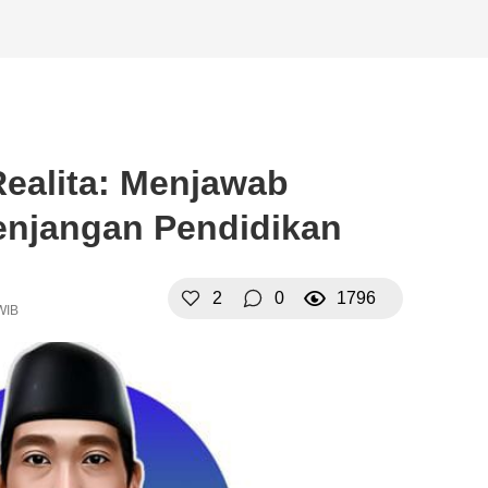
Realita: Menjawab
enjangan Pendidikan
2
0
1796
WIB