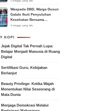
Anak
2 minggu yang lalu
Waspada DBD, Warga Dusun
Galalo Ikuti Penyuluhan
Kesehatan Bersama
Mahasiswa Pemberdayaan
3 minggu yang lalu
Masyarakat R-15 UNTAG
Surabaya 2026
Y KOPI
Jejak Digital Tak Pernah Lupa:
Belajar Menjadi Manusia di Ruang
Digital
Sertifikasi Guru, Kebijakan
Berlanjut
Beauty Privilege: Ketika Wajah
Menentukan Nilai Seseorang di
Mata Dunia
Menjaga Demokrasi Melalui
Partisipasi Mahasiswa