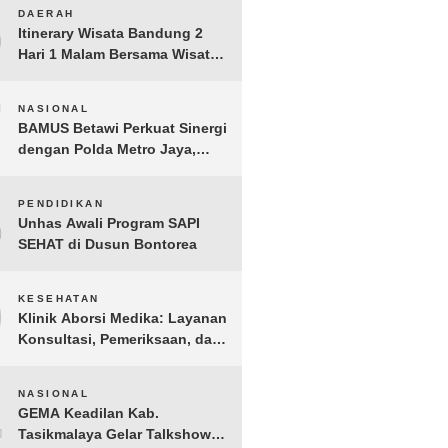
BERGEMA di Palembang
6
DAERAH
Itinerary Wisata Bandung 2
Hari 1 Malam Bersama Wisata
Happy
7
NASIONAL
BAMUS Betawi Perkuat Sinergi
dengan Polda Metro Jaya,
Tegaskan Komitmen Menjaga
Jakarta Aman, Damai, dan
8
PENDIDIKAN
Kondusif Jelang HUT ke-81
Unhas Awali Program SAPI
Republik Indonesia
SEHAT di Dusun Bontorea
9
KESEHATAN
Klinik Aborsi Medika: Layanan
Konsultasi, Pemeriksaan, dan
Klinik Kuret di Jakarta Pusat
10
NASIONAL
GEMA Keadilan Kab.
Tasikmalaya Gelar Talkshow