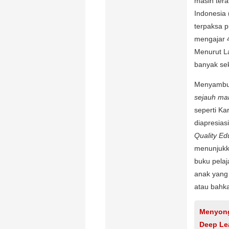
masih tera
Indonesia 
terpaksa p
mengajar 4
Menurut La
banyak sek
Menyambut 
sejauh ma
seperti Kar
diapresias
Quality Ed
menunjukk
buku pelaj
anak yang b
atau bahk
Menyong
Deep Le