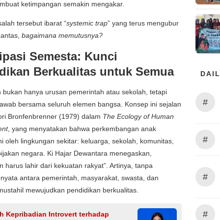
embuat ketimpangan semakin mengakar.
alah tersebut ibarat “
systemic trap
” yang terus mengubur
Lantas,
bagaimana memutusnya?
sipasi Semesta: Kunci
dikan Berkualitas untuk Semua
DAIL
 bukan hanya urusan pemerintah atau sekolah, tetapi
#
jawab bersama seluruh elemen bangsa. Konsep ini sejalan
ori Bronfenbrenner (1979) dalam
The Ecology of Human
ent
, yang menyatakan bahwa perkembangan anak
#
i oleh lingkungan sekitar: keluarga, sekolah, komunitas,
bijakan negara. Ki Hajar Dewantara menegaskan,
n harus lahir dari kekuatan rakyat”. Artinya, tanpa
#
 nyata antara pemerintah, masyarakat, swasta, dan
mustahil mewujudkan pendidikan berkualitas.
#
 Kepribadian Introvert terhadap