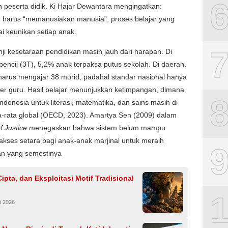
peserta didik. Ki Hajar Dewantara mengingatkan:
n harus “memanusiakan manusia”, proses belajar yang
i keunikan setiap anak.
ji kesetaraan pendidikan masih jauh dari harapan. Di
pencil (3T), 5,2% anak terpaksa putus sekolah. Di daerah,
harus mengajar 38 murid, padahal standar nasional hanya
er guru. Hasil belajar menunjukkan ketimpangan, dimana
 Indonesia untuk literasi, matematika, dan sains masih di
a-rata global (OECD, 2023). Amartya Sen (2009) dalam
f Justice
menegaskan bahwa sistem belum mampu
kses setara bagi anak-anak marjinal untuk meraih
n yang semestinya
Cipta, dan Eksploitasi Motif Tradisional
i 2026