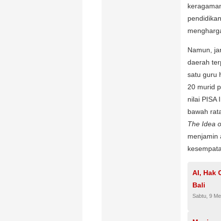
keragaman 
pendidika
mengharga
Namun, jan
daerah ter
satu guru 
20 murid p
nilai PISA
bawah rat
The Idea o
menjamin a
kesempata
AI, Hak 
Bali
Sabtu, 9 Me