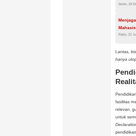
Senin, 29 
Menjaga 
Mahasi
Rabu, 22 Ju
Lantas,
bi
hanya utop
Pendi
R
Pendidika
fasilitas 
relevan, g
untuk se
Declaratio
pendidikan