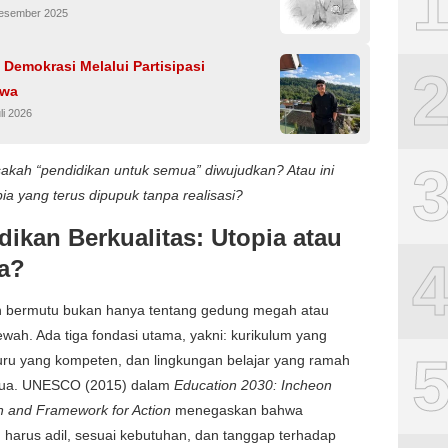
Desember 2025
Demokrasi Melalui Partisipasi
swa
li 2026
sakah “pendidikan untuk semua” diwujudkan? Atau ini
ia yang terus dipupuk tanpa realisasi?
dikan Berkualitas: Utopia atau
ealita?
n bermutu bukan hanya tentang gedung megah atau
mewah. Ada tiga fondasi utama, yakni: kurikulum yang
uru yang kompeten, dan lingkungan belajar yang ramah
mua. UNESCO (2015) dalam
Education 2030: Incheon
n and Framework for Action
menegaskan bahwa
 harus adil, sesuai kebutuhan, dan tanggap terhadap