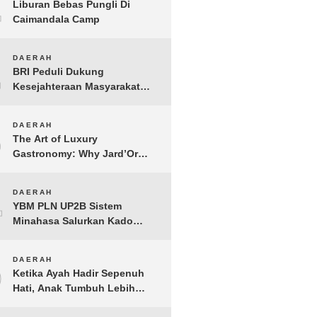
1
Liburan Bebas Pungli Di
Caimandala Camp
2
DAERAH
BRI Peduli Dukung
Kesejahteraan Masyarakat
Lewat Bantuan Sembako di
Probolinggo
3
DAERAH
The Art of Luxury
Gastronomy: Why Jard’Or
defines the Best Fine Dining
in Nusa Dua
4
DAERAH
YBM PLN UP2B Sistem
Minahasa Salurkan Kado
Muharram 1448 H bagi 45
Anak Yatim dan Dhuafa
5
DAERAH
Tomohon
Ketika Ayah Hadir Sepenuh
Hati, Anak Tumbuh Lebih
Berani: Kisah Hangat