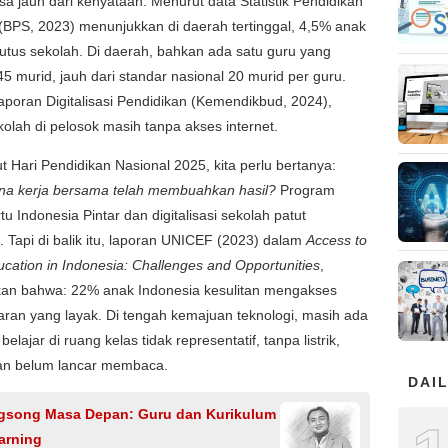
sa jauh dari kenyataan. Menurut data Statistik Pendidikan
(BPS, 2023) menunjukkan di daerah tertinggal, 4,5% anak
utus sekolah. Di daerah, bahkan ada satu guru yang
5 murid, jauh dari standar nasional 20 murid per guru.
poran Digitalisasi Pendidikan (Kemendikbud, 2024),
olah di pelosok masih tanpa akses internet.
Hari Pendidikan Nasional 2025, kita perlu bertanya:
na kerja bersama telah membuahkan hasil?
Program
tu Indonesia Pintar dan digitalisasi sekolah patut
i. Tapi di balik itu, laporan UNICEF (2023) dalam
Access to
ucation in Indonesia: Challenges and Opportunities
,
an bahwa: 22% anak Indonesia kesulitan mengakses
aran yang layak. Di tengah kemajuan teknologi, masih ada
elajar di ruang kelas tidak representatif, tanpa listrik,
an belum lancar membaca.
DAIL
song Masa Depan: Guru dan Kurikulum
arning