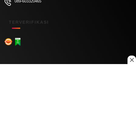
089-603320465
TERVERIFIKASI
Menu Kanal
Nasional
Daerah
Ekonomi
Pendidikan
Internasional
Hiburan
Olahraga
Teknologi
Keuangan
Menu Informasi
Tentang Kami
Redaksi
Kontak Kami
Kebijakan Privasi
Disclaimer
Pedoman Media Siber
Copyright © 2026 Daily Nusantara. All rights reserved.
© 2026
PT Digital Kreator Nusantara