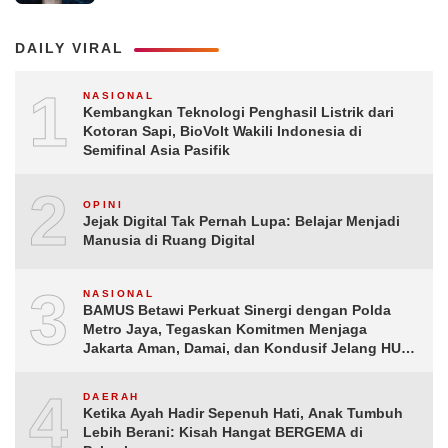
DAILY VIRAL
1
NASIONAL
Kembangkan Teknologi Penghasil Listrik dari
Kotoran Sapi, BioVolt Wakili Indonesia di
Semifinal Asia Pasifik
2
Jejak Digital Tak Pernah Lupa: Belajar Menjadi
Manusia di Ruang Digital
3
NASIONAL
BAMUS Betawi Perkuat Sinergi dengan Polda
Metro Jaya, Tegaskan Komitmen Menjaga
Jakarta Aman, Damai, dan Kondusif Jelang HUT
ke-81 Republik Indonesia
4
DAERAH
Ketika Ayah Hadir Sepenuh Hati, Anak Tumbuh
Lebih Berani: Kisah Hangat BERGEMA di