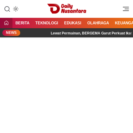
Lewati
ke
Menyajikan Fakta, Menginspirasi
Daily Nusantara
konten
Bangsa
BERITA
TEKNOLOGI
EDUKASI
OLAHRAGA
KEUANG
osial
Lewat Permainan, BERGEMA Garut Perkuat Ikatan Aya