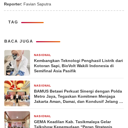
Reporter:
Favian Saputra
TAG
BACA JUGA
NASIONAL
Kembangkan Teknologi Penghasil Listrik dari
Kotoran Sapi, BioVolt Wakili Indonesia di
Semifinal Asia Pasifik
NASIONAL
BAMUS Betawi Perkuat Sinergi dengan Polda
Metro Jaya, Tegaskan Komitmen Menjaga
Jakarta Aman, Damai, dan Kondusif Jelang
HUT ke-81 Republik Indonesia
NASIONAL
GEMA Keadilan Kab. Tasikmalaya Gelar
Talkshow Kepemudaan “Peran Strategis