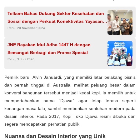
Telkom Bahas Dukung Sektor Kesehatan dan
Sosial dengan Perkuat Konektivitas Yayasan
Rabu, 20 November 2024
Buddha Tzu Chi Medika Indonesia
JNE Rayakan Idul Adha 1447 H dengan
Semangat Berbagi dan Promo Spesial
Rabu, 3 Juni 2026
Pemilik baru, Alvin Januardi, yang memiliki latar belakang bisnis
dan pernah tinggal di Australia, melihat peluang besar dalam
konversi bangunan tersebut menjadi kedai kopi. Ia memilih untuk
mempertahankan nama “Djawa” agar tetap terasa seperti
kenangan masa lalu, sambil memberikan sentuhan modern pada
desain interior. Pada 2017, Kopi Toko Djawa resmi dibuka dan
segera mendapatkan perhatian publik.
Nuansa dan Desain Interior yang Unik