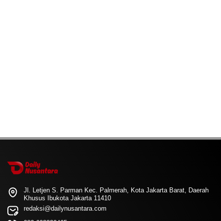
Jl. Letjen S. Parman Kec. Palmerah, Kota Jakarta Barat, Daerah
Khusus Ibukota Jakarta 11410
redaksi@dailynusantara.com