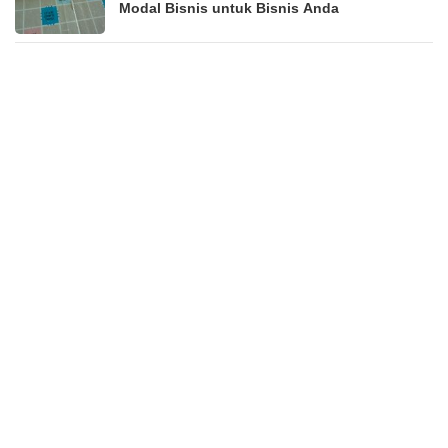
Modal Bisnis untuk Bisnis Anda