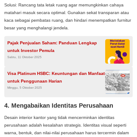
Solusi: Rancang tata letak ruang agar memungkinkan cahaya
matahari masuk secara optimal. Gunakan sekat transparan atau
kaca sebagai pembatas ruang, dan hindari menempatkan furnitur
besar yang menghalangi jendela.
Pajak Penjualan Saham: Panduan Lengkap
untuk Investor Pemula
Sabtu, 11 Oktober 2025
Visa Platinum HSBC: Keuntungan dan Manfaat
untuk Penggunaan Harian
Minggu, 5 Oktober 2025
4. Mengabaikan Identitas Perusahaan
Desain interior kantor yang tidak mencerminkan identitas
perusahaan adalah kesalahan strategis. Identitas visual seperti
warna, bentuk, dan nilai-nilai perusahaan harus tercermin dalam