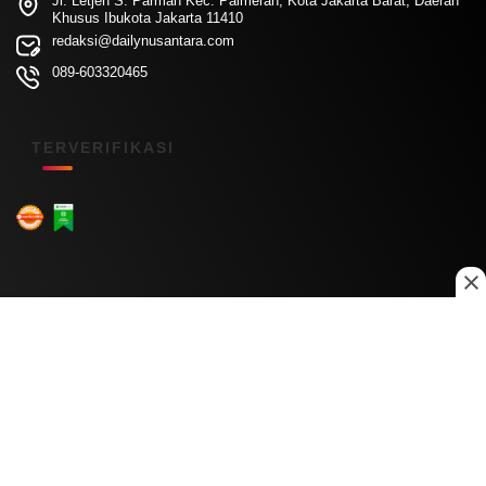
Jl. Letjen S. Parman Kec. Palmerah, Kota Jakarta Barat, Daerah
Khusus Ibukota Jakarta 11410
redaksi@dailynusantara.com
089-603320465
TERVERIFIKASI
Menu Kanal
Nasional
Daerah
Ekonomi
Pendidikan
Internasional
Hiburan
Olahraga
Teknologi
Keuangan
Menu Informasi
Tentang Kami
Redaksi
Kontak Kami
Kebijakan Privasi
Disclaimer
Pedoman Media Siber