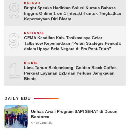
8
DAERAH
Bright Speaks Hadirkan Solusi Kursus Bahasa
Inggris Online 1-on-1 Interaktif untuk Tingkatkan
Kepercayaan Diri Bicara
9
NASIONAL
GEMA Keadilan Kab. Tasikmalaya Gelar
Talkshow Kepemudaan “Peran Strategis Pemuda
dalam Upaya Bela Negara di Era Post-Truth”
10
BISNIS
Lima Tahun Berkembang, Golden Black Coffee
Perkuat Layanan B2B dan Perluas Jangkauan
Bisnis
DAILY EDU
Unhas Awali Program SAPI SEHAT di Dusun
Bontorea
4 hari yang lalu