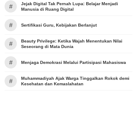
Jejak Digital Tak Pernah Lupa: Belajar Menjadi
#
Manusia di Ruang Digital
#
Sertifikasi Guru, Kebijakan Berlanjut
Beauty Privilege: Ketika Wajah Menentukan Nilai
#
Seseorang di Mata Dunia
#
Menjaga Demokrasi Melalui Partisipasi Mahasiswa
Muhammadiyah Ajak Warga Tinggalkan Rokok demi
#
Kesehatan dan Kemaslahatan