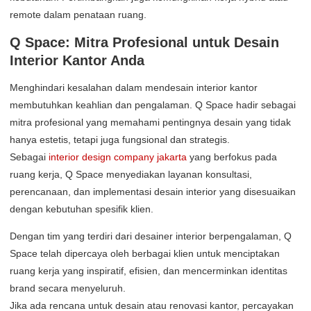
remote dalam penataan ruang.
Q Space: Mitra Profesional untuk Desain
Interior Kantor Anda
Menghindari kesalahan dalam mendesain interior kantor
membutuhkan keahlian dan pengalaman. Q Space hadir sebagai
mitra profesional yang memahami pentingnya desain yang tidak
hanya estetis, tetapi juga fungsional dan strategis.
Sebagai
interior design company jakarta
yang berfokus pada
ruang kerja, Q Space menyediakan layanan konsultasi,
perencanaan, dan implementasi desain interior yang disesuaikan
dengan kebutuhan spesifik klien.
Dengan tim yang terdiri dari desainer interior berpengalaman, Q
Space telah dipercaya oleh berbagai klien untuk menciptakan
ruang kerja yang inspiratif, efisien, dan mencerminkan identitas
brand secara menyeluruh.
Jika ada rencana untuk desain atau renovasi kantor, percayakan