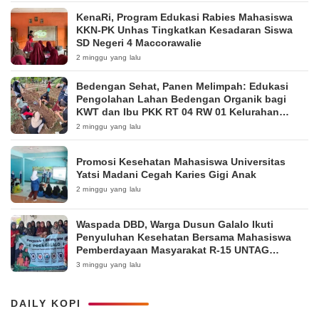
KenaRi, Program Edukasi Rabies Mahasiswa
KKN-PK Unhas Tingkatkan Kesadaran Siswa
SD Negeri 4 Maccorawalie
2 minggu yang lalu
Bedengan Sehat, Panen Melimpah: Edukasi
Pengolahan Lahan Bedengan Organik bagi
KWT dan Ibu PKK RT 04 RW 01 Kelurahan
Pakintelan
2 minggu yang lalu
Promosi Kesehatan Mahasiswa Universitas
Yatsi Madani Cegah Karies Gigi Anak
2 minggu yang lalu
Waspada DBD, Warga Dusun Galalo Ikuti
Penyuluhan Kesehatan Bersama Mahasiswa
Pemberdayaan Masyarakat R-15 UNTAG
Surabaya 2026
3 minggu yang lalu
DAILY KOPI