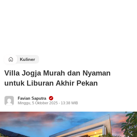
Kuliner
Villa Jogja Murah dan Nyaman
untuk Liburan Akhir Pekan
Favian Saputra
Minggu, 5 Oktober 2025 - 13:38 WIB