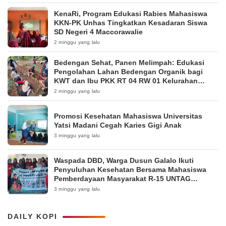
KenaRi, Program Edukasi Rabies Mahasiswa
KKN-PK Unhas Tingkatkan Kesadaran Siswa
SD Negeri 4 Maccorawalie
2 minggu yang lalu
Bedengan Sehat, Panen Melimpah: Edukasi
Pengolahan Lahan Bedengan Organik bagi
KWT dan Ibu PKK RT 04 RW 01 Kelurahan
Pakintelan
2 minggu yang lalu
Promosi Kesehatan Mahasiswa Universitas
Yatsi Madani Cegah Karies Gigi Anak
3 minggu yang lalu
Waspada DBD, Warga Dusun Galalo Ikuti
Penyuluhan Kesehatan Bersama Mahasiswa
Pemberdayaan Masyarakat R-15 UNTAG
Surabaya 2026
3 minggu yang lalu
DAILY KOPI