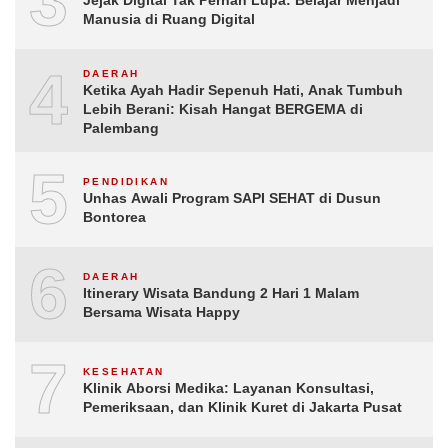
3
Jejak Digital Tak Pernah Lupa: Belajar Menjadi
Manusia di Ruang Digital
4
DAERAH
Ketika Ayah Hadir Sepenuh Hati, Anak Tumbuh
Lebih Berani: Kisah Hangat BERGEMA di
Palembang
5
PENDIDIKAN
Unhas Awali Program SAPI SEHAT di Dusun
Bontorea
6
DAERAH
Itinerary Wisata Bandung 2 Hari 1 Malam
Bersama Wisata Happy
7
KESEHATAN
Klinik Aborsi Medika: Layanan Konsultasi,
Pemeriksaan, dan Klinik Kuret di Jakarta Pusat