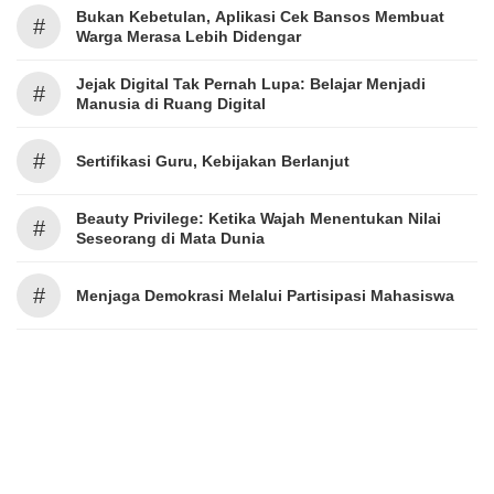
Bukan Kebetulan, Aplikasi Cek Bansos Membuat
#
Warga Merasa Lebih Didengar
Jejak Digital Tak Pernah Lupa: Belajar Menjadi
#
Manusia di Ruang Digital
#
Sertifikasi Guru, Kebijakan Berlanjut
Beauty Privilege: Ketika Wajah Menentukan Nilai
#
Seseorang di Mata Dunia
#
Menjaga Demokrasi Melalui Partisipasi Mahasiswa