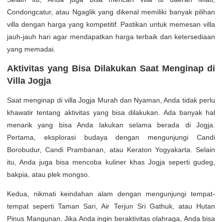
Condongcatur, atau Ngaglik yang dikenal memiliki banyak pilihan
villa dengan harga yang kompetitif. Pastikan untuk memesan villa
jauh-jauh hari agar mendapatkan harga terbaik dan ketersediaan
yang memadai.
Aktivitas yang Bisa Dilakukan Saat Menginap di
Villa Jogja
Saat menginap di villa Jogja Murah dan Nyaman, Anda tidak perlu
khawatir tentang aktivitas yang bisa dilakukan. Ada banyak hal
menarik yang bisa Anda lakukan selama berada di Jogja.
Pertama, eksplorasi budaya dengan mengunjungi Candi
Borobudur, Candi Prambanan, atau Keraton Yogyakarta. Selain
itu, Anda juga bisa mencoba kuliner khas Jogja seperti gudeg,
bakpia, atau plek mongso.
Kedua, nikmati keindahan alam dengan mengunjungi tempat-
tempat seperti Taman Sari, Air Terjun Sri Gathuk, atau Hutan
Pinus Mangunan. Jika Anda ingin beraktivitas olahraga, Anda bisa