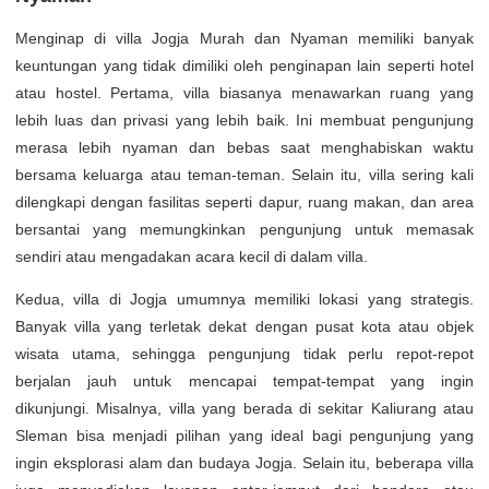
Menginap di villa Jogja Murah dan Nyaman memiliki banyak
keuntungan yang tidak dimiliki oleh penginapan lain seperti hotel
atau hostel. Pertama, villa biasanya menawarkan ruang yang
lebih luas dan privasi yang lebih baik. Ini membuat pengunjung
merasa lebih nyaman dan bebas saat menghabiskan waktu
bersama keluarga atau teman-teman. Selain itu, villa sering kali
dilengkapi dengan fasilitas seperti dapur, ruang makan, dan area
bersantai yang memungkinkan pengunjung untuk memasak
sendiri atau mengadakan acara kecil di dalam villa.
Kedua, villa di Jogja umumnya memiliki lokasi yang strategis.
Banyak villa yang terletak dekat dengan pusat kota atau objek
wisata utama, sehingga pengunjung tidak perlu repot-repot
berjalan jauh untuk mencapai tempat-tempat yang ingin
dikunjungi. Misalnya, villa yang berada di sekitar Kaliurang atau
Sleman bisa menjadi pilihan yang ideal bagi pengunjung yang
ingin eksplorasi alam dan budaya Jogja. Selain itu, beberapa villa