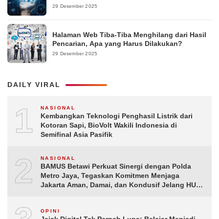
29 Desember 2025
Halaman Web Tiba-Tiba Menghilang dari Hasil
Pencarian, Apa yang Harus Dilakukan?
29 Desember 2025
DAILY VIRAL
1
NASIONAL
Kembangkan Teknologi Penghasil Listrik dari
Kotoran Sapi, BioVolt Wakili Indonesia di
Semifinal Asia Pasifik
2
NASIONAL
BAMUS Betawi Perkuat Sinergi dengan Polda
Metro Jaya, Tegaskan Komitmen Menjaga
Jakarta Aman, Damai, dan Kondusif Jelang HUT
ke-81 Republik Indonesia
OPINI