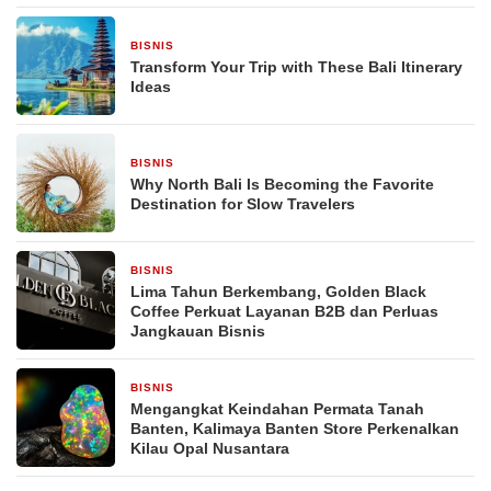
BISNIS
1 hari yang lalu
Transform Your Trip with These Bali Itinerary
Ideas
BISNIS
1 hari yang lalu
Why North Bali Is Becoming the Favorite
Destination for Slow Travelers
BISNIS
3 hari yang lalu
Lima Tahun Berkembang, Golden Black
Coffee Perkuat Layanan B2B dan Perluas
Jangkauan Bisnis
BISNIS
2 minggu yang lalu
Mengangkat Keindahan Permata Tanah
Banten, Kalimaya Banten Store Perkenalkan
Kilau Opal Nusantara