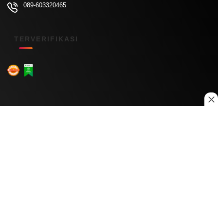
089-603320465
TERVERIFIKASI
Menu Kanal
Nasional
Daerah
Ekonomi
Pendidikan
Internasional
Hiburan
Olahraga
Teknologi
Keuangan
Menu Informasi
Tentang Kami
Redaksi
Kontak Kami
Kebijakan Privasi
Disclaimer
Pedoman Media Siber
Copyright © 2026 Daily Nusantara. All rights reserved.