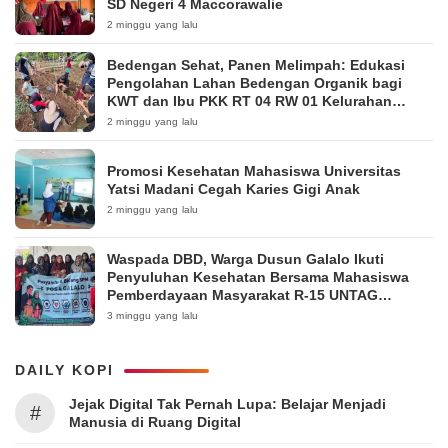
SD Negeri 4 Maccorawalie
2 minggu yang lalu
Bedengan Sehat, Panen Melimpah: Edukasi
Pengolahan Lahan Bedengan Organik bagi
KWT dan Ibu PKK RT 04 RW 01 Kelurahan
Pakintelan
2 minggu yang lalu
Promosi Kesehatan Mahasiswa Universitas
Yatsi Madani Cegah Karies Gigi Anak
2 minggu yang lalu
Waspada DBD, Warga Dusun Galalo Ikuti
Penyuluhan Kesehatan Bersama Mahasiswa
Pemberdayaan Masyarakat R-15 UNTAG
Surabaya 2026
3 minggu yang lalu
DAILY KOPI
Jejak Digital Tak Pernah Lupa: Belajar Menjadi
#
Manusia di Ruang Digital