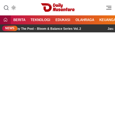
Lewati
ke
Menyajikan Fakta, Menginspirasi
Daily Nusantara
konten
Bangsa
BERITA
TEKNOLOGI
EDUKASI
OLAHRAGA
KEUANG
NEWS
c by The Pool – Bloom & Balance Series Vol. 2
Jasa Import 