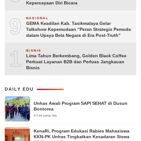
Kepercayaan Diri Bicara
9
NASIONAL
GEMA Keadilan Kab. Tasikmalaya Gelar
Talkshow Kepemudaan “Peran Strategis Pemuda
dalam Upaya Bela Negara di Era Post-Truth”
10
BISNIS
Lima Tahun Berkembang, Golden Black Coffee
Perkuat Layanan B2B dan Perluas Jangkauan
Bisnis
DAILY EDU
Unhas Awali Program SAPI SEHAT di Dusun
Bontorea
4 hari yang lalu
KenaRi, Program Edukasi Rabies Mahasiswa
KKN-PK Unhas Tingkatkan Kesadaran Siswa